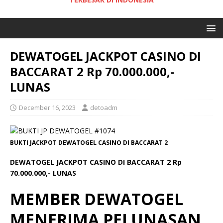
DEWATOGEL JACKPOT CASINO DI
BACCARAT 2 Rp 70.000.000,-
LUNAS
December 16, 2023
detoadm
BUKTI JACKPOT DEWATOGEL CASINO DI BACCARAT 2
DEWATOGEL JACKPOT CASINO DI BACCARAT 2 Rp
70.000.000,- LUNAS
MEMBER DEWATOGEL
MENERIMA PELUNASAN