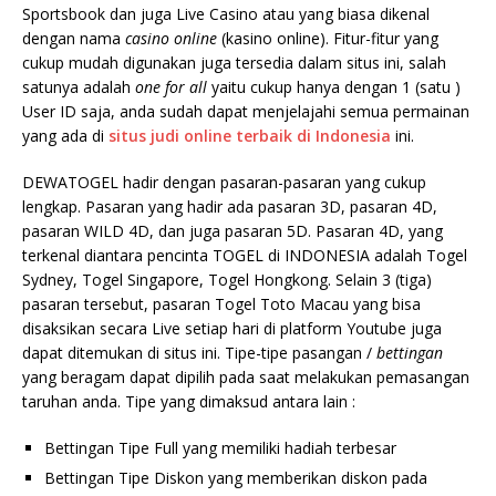
Sportsbook dan juga Live Casino atau yang biasa dikenal
dengan nama
casino online
(kasino online). Fitur-fitur yang
cukup mudah digunakan juga tersedia dalam situs ini, salah
satunya adalah
one for all
yaitu cukup hanya dengan 1 (satu )
User ID saja, anda sudah dapat menjelajahi semua permainan
yang ada di
situs judi online terbaik di Indonesia
ini.
DEWATOGEL hadir dengan pasaran-pasaran yang cukup
lengkap. Pasaran yang hadir ada pasaran 3D, pasaran 4D,
pasaran WILD 4D, dan juga pasaran 5D. Pasaran 4D, yang
terkenal diantara pencinta TOGEL di INDONESIA adalah Togel
Sydney, Togel Singapore, Togel Hongkong. Selain 3 (tiga)
pasaran tersebut, pasaran Togel Toto Macau yang bisa
disaksikan secara Live setiap hari di platform Youtube juga
dapat ditemukan di situs ini. Tipe-tipe pasangan /
bettingan
yang beragam dapat dipilih pada saat melakukan pemasangan
taruhan anda. Tipe yang dimaksud antara lain :
Bettingan Tipe Full yang memiliki hadiah terbesar
Bettingan Tipe Diskon yang memberikan diskon pada