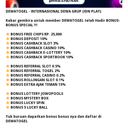
DEWATOGEL - INTERNASIONAL DEWA GRUP (IDN PLAY)
Kabar gembira untuk member DEWATOGEL telah Hadir
BONUS-
BONUS SPECIAL
!!!
BONUS FREE CHIPS RP. 25,000
BONUS DEPOSIT 10%
BONUS CASHBACK SLOT 3%
BONUS CASHBACK CASINO 10%
BONUS CASHBACK E-LOTTERY 10%
BONUS CASHBACK SPORTBOOK 10%
BONUS REFERRAL SLOT 0.5%
BONUS REFERRAL TOGEL 2%
BONUS REFERRAL CASINO 0.2%
BONUS ROLLINGAN SLOT 0.1%
BONUS EXTRA AJAK TEMAN 15%
BONUS LOTTERY JOWOPOOLS
BONUS MYSTERY BOX
BONUS LUCKY SPIN
BONUS 5 LUCKY BALL
Yuk buruan dapatkan bonus bonus nya dan daftar di
DEWATOGEL