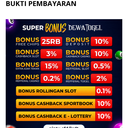
BUKTI PEMBAYARAN