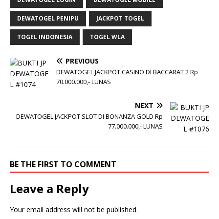
DEWATOGEL PENIPU
JACKPOT TOGEL
TOGEL INDONESIA
TOGEL WLA
PREVIOUS
DEWATOGEL JACKPOT CASINO DI BACCARAT 2 Rp
70.000.000,- LUNAS
NEXT
DEWATOGEL JACKPOT SLOT DI BONANZA GOLD Rp
77.000.000,- LUNAS
BE THE FIRST TO COMMENT
Leave a Reply
Your email address will not be published.