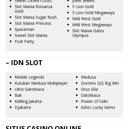
Sweet DEWATOGEL
Joker Jewels
Slot Mania Bonanza
5 Lion Gold
Gold
5 Lion Gold Megaways
Slot Mania Sugar Rush
Wild West Gold
Slot Mania Princess
Wild West Megaways
Spaceman
Slot Mania Gates
Sweet Slot Mania
Olympus
Fruit Party
– IDN SLOT
Mobile Legends
Medusa
Kutukan Medusa Multiplayer
Domino QQ Big Win
Ultra Gatotkaca
Sirus Gila
Bali
Gatotkaca
Keliling Jakarta
Power of Odin
Djakarta
Aztec Lucky Gems
SITUS CASINO ONLINE