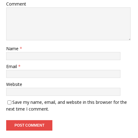
Comment
Name
*
Email
*
Website
Save my name, email, and website in this browser for the
next time I comment.