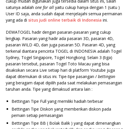
cukup mudah digunakan juga tersedia dalam situs ini, salah
satunya adalah
one for all
yaitu cukup hanya dengan 1 (satu )
User ID saja, anda sudah dapat menjelajahi semua permainan
yang ada di
situs judi online terbaik di Indonesia
ini.
DEWATOGEL hadir dengan pasaran-pasaran yang cukup
lengkap. Pasaran yang hadir ada pasaran 3D, pasaran 4D,
pasaran WILD 4D, dan juga pasaran 5D. Pasaran 4D, yang
terkenal diantara pencinta TOGEL di INDONESIA adalah Togel
Sydney, Togel Singapore, Togel Hongkong. Selain 3 (tiga)
pasaran tersebut, pasaran Togel Toto Macau yang bisa
disaksikan secara Live setiap hari di platform Youtube juga
dapat ditemukan di situs ini. Tipe-tipe pasangan /
bettingan
yang beragam dapat dipilih pada saat melakukan pemasangan
taruhan anda. Tipe yang dimaksud antara lain :
Bettingan Tipe Full yang memiliki hadiah terbesar
Bettingan Tipe Diskon yang memberikan diskon pada
pemain setiap pemasangan
Bettingan Tipe BB ( Bolak Balik ) yang dapat dimenangkan