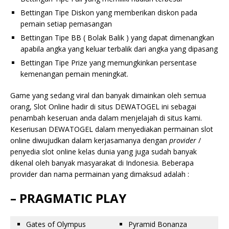
Bettingan Tipe Diskon yang memberikan diskon pada
pemain setiap pemasangan
Bettingan Tipe BB ( Bolak Balik ) yang dapat dimenangkan
apabila angka yang keluar terbalik dari angka yang dipasang
Bettingan Tipe Prize yang memungkinkan persentase
kemenangan pemain meningkat.
Game yang sedang viral dan banyak dimainkan oleh semua
orang, Slot Online hadir di situs DEWATOGEL ini sebagai
penambah keseruan anda dalam menjelajah di situs kami.
Keseriusan DEWATOGEL dalam menyediakan permainan slot
online diwujudkan dalam kerjasamanya dengan
provider
/
penyedia slot online kelas dunia yang juga sudah banyak
dikenal oleh banyak masyarakat di Indonesia. Beberapa
provider dan nama permainan yang dimaksud adalah :
– PRAGMATIC PLAY
Gates of Olympus
Pyramid Bonanza