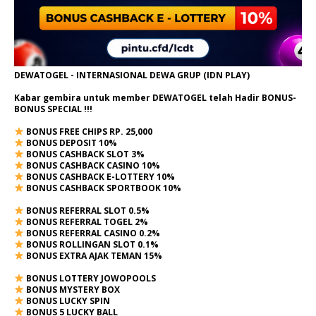
DEWATOGEL - INTERNASIONAL DEWA GRUP (IDN PLAY)
Kabar gembira untuk member DEWATOGEL telah Hadir
BONUS-
BONUS SPECIAL
!!!
BONUS FREE CHIPS RP. 25,000
BONUS DEPOSIT 10%
BONUS CASHBACK SLOT 3%
BONUS CASHBACK CASINO 10%
BONUS CASHBACK E-LOTTERY 10%
BONUS CASHBACK SPORTBOOK 10%
BONUS REFERRAL SLOT 0.5%
BONUS REFERRAL TOGEL 2%
BONUS REFERRAL CASINO 0.2%
BONUS ROLLINGAN SLOT 0.1%
BONUS EXTRA AJAK TEMAN 15%
BONUS LOTTERY JOWOPOOLS
BONUS MYSTERY BOX
BONUS LUCKY SPIN
BONUS 5 LUCKY BALL