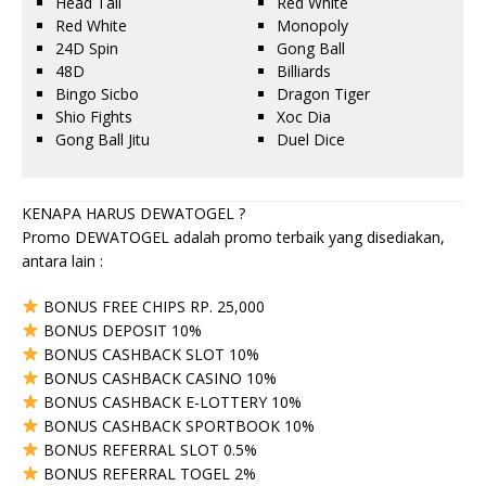
Head Tail
Red White
Red White
Monopoly
24D Spin
Gong Ball
48D
Billiards
Bingo Sicbo
Dragon Tiger
Shio Fights
Xoc Dia
Gong Ball Jitu
Duel Dice
KENAPA HARUS DEWATOGEL ?
Promo DEWATOGEL adalah promo terbaik yang disediakan,
antara lain :
BONUS FREE CHIPS RP. 25,000
BONUS DEPOSIT 10%
BONUS CASHBACK SLOT 10%
BONUS CASHBACK CASINO 10%
BONUS CASHBACK E-LOTTERY 10%
BONUS CASHBACK SPORTBOOK 10%
BONUS REFERRAL SLOT 0.5%
BONUS REFERRAL TOGEL 2%