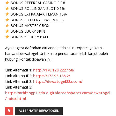
BONUS REFERRAL CASINO 0.2%
BONUS ROLLINGAN SLOT 0.1%
BONUS EXTRA AJAK TEMAN 15%
BONUS LOTTERY JOWOPOOLS
BONUS MYSTERY BOX
BONUS LUCKY SPIN
BONUS 5 LUCKY BALL
Ayo segera daftarkan diri anda pada situs terpercaya kami
hanya di dewatogel. Untuk info pendaftaran lebih lanjut boleh
hubungi kontak dibawah ini :
Link Alternatif 1:
http://178.128.222.158/
Link Alternatif 2:
https://172.93.186.2/
Link Alternatif 3:
https://dewatogel88x.com/
Link Alternatif 3:
https://orbit.sgp1.cdn.digitaloceanspaces.com/dewatogel
/index.html
ALTERNATIF DEWATOGEL