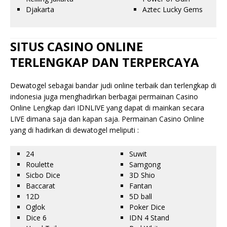
Djakarta
Aztec Lucky Gems
SITUS CASINO ONLINE
TERLENGKAP DAN TERPERCAYA
Dewatogel sebagai bandar judi online terbaik dan terlengkap di
indonesia juga menghadirkan berbagai permainan Casino
Online Lengkap dari IDNLIVE yang dapat di mainkan secara
LIVE dimana saja dan kapan saja. Permainan Casino Online
yang di hadirkan di dewatogel meliputi :
24
Suwit
Roulette
Samgong
Sicbo Dice
3D Shio
Baccarat
Fantan
12D
5D ball
Oglok
Poker Dice
Dice 6
IDN 4 Stand