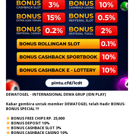
DEWATOGEL - INTERNASIONAL DEWA GRUP (IDN PLAY)
Kabar gembira untuk member DEWATOGEL telah Hadir
BONUS-
BONUS SPECIAL
!!!
BONUS FREE CHIPS RP. 25,000
BONUS DEPOSIT 10%
BONUS CASHBACK SLOT 3%
BONUS CASHBACK CASINO 10%