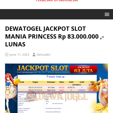
DEWATOGEL JACKPOT SLOT
MANIA PRINCESS Rp 83.000.000 ,-
LUNAS
June 11, 2023
detoadm