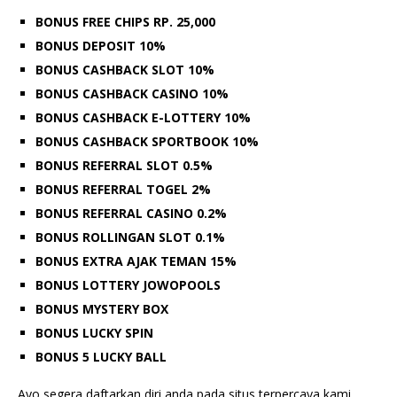
BONUS FREE CHIPS RP. 25,000
BONUS DEPOSIT 10%
BONUS CASHBACK SLOT 10%
BONUS CASHBACK CASINO 10%
BONUS CASHBACK E-LOTTERY 10%
BONUS CASHBACK SPORTBOOK 10%
BONUS REFERRAL SLOT 0.5%
BONUS REFERRAL TOGEL 2%
BONUS REFERRAL CASINO 0.2%
BONUS ROLLINGAN SLOT 0.1%
BONUS EXTRA AJAK TEMAN 15%
BONUS LOTTERY JOWOPOOLS
BONUS MYSTERY BOX
BONUS LUCKY SPIN
BONUS 5 LUCKY BALL
Ayo segera daftarkan diri anda pada situs terpercaya kami