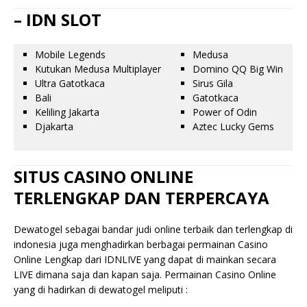
– IDN SLOT
Mobile Legends
Medusa
Kutukan Medusa Multiplayer
Domino QQ Big Win
Ultra Gatotkaca
Sirus Gila
Bali
Gatotkaca
Keliling Jakarta
Power of Odin
Djakarta
Aztec Lucky Gems
SITUS CASINO ONLINE
TERLENGKAP DAN TERPERCAYA
Dewatogel sebagai bandar judi online terbaik dan terlengkap di
indonesia juga menghadirkan berbagai permainan Casino
Online Lengkap dari IDNLIVE yang dapat di mainkan secara
LIVE dimana saja dan kapan saja. Permainan Casino Online
yang di hadirkan di dewatogel meliputi :