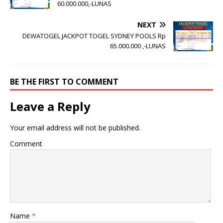
60.000.000,-LUNAS
NEXT
DEWATOGEL JACKPOT TOGEL SYDNEY POOLS Rp
65.000.000 ,-LUNAS
BE THE FIRST TO COMMENT
Leave a Reply
Your email address will not be published.
Comment
Name
*