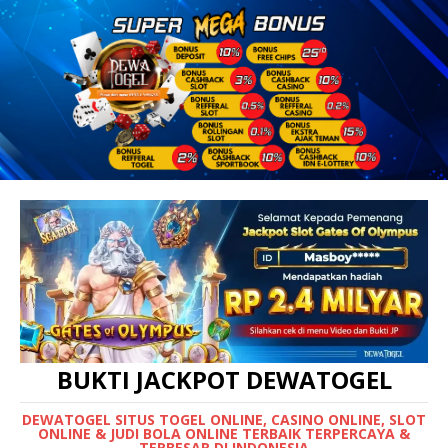
BUKTI JACKPOT DEWATOGEL
DEWATOGEL SITUS TOGEL ONLINE, CASINO ONLINE, SLOT
ONLINE & JUDI BOLA ONLINE TERBAIK TERPERCAYA &
TERBESAR DI INDONESIA