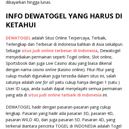
dibayarkan hingga lunas.
INFO DEWATOGEL YANG HARUS DI
KETAHUI
DEWATOGEL
adalah Situs Online Terpercaya, Terbaik,
Terlengkap dan Terbesar di Indonesia bahkan di Asia sekalipun.
Sebagai
situs judi online terbesar di Indonesia
, Dewatogel
menyediakan permainan seperti Togel online, Slot online,
Sportsbook dan juga Live Casino atau yang biasa dikenal
dengan nama
casino online
(kasino online). Fitur-fitur yang
cukup mudah digunakan juga tersedia dalam situs ini, salah
satunya adalah
one for all
yaitu cukup hanya dengan 1 (satu )
User ID saja, anda sudah dapat menjelajahi semua permainan
yang ada di
situs judi online terbaik di Indonesia
ini.
DEWATOGEL hadir dengan pasaran-pasaran yang cukup
lengkap. Pasaran yang hadir ada pasaran 3D, pasaran 4D,
pasaran WILD 4D, dan juga pasaran 5D. Pasaran 4D, yang
terkenal diantara pencinta TOGEL di INDONESIA adalah Togel