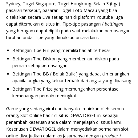
Sydney, Togel Singapore, Togel Hongkong. Selain 3 (tiga)
pasaran tersebut, pasaran Togel Toto Macau yang bisa
disaksikan secara Live setiap hari di platform Youtube juga
dapat ditemukan di situs ini. Tipe-tipe pasangan /
bettingan
yang beragam dapat dipilih pada saat melakukan pemasangan
taruhan anda. Tipe yang dimaksud antara lain :
Bettingan Tipe Full yang memiliki hadiah terbesar
Bettingan Tipe Diskon yang memberikan diskon pada
pemain setiap pemasangan
Bettingan Tipe BB ( Bolak Balik ) yang dapat dimenangkan
apabila angka yang keluar terbalik dari angka yang dipasang
Bettingan Tipe Prize yang memungkinkan persentase
kemenangan pemain meningkat.
Game yang sedang viral dan banyak dimainkan oleh semua
orang, Slot Online hadir di situs DEWATOGEL ini sebagai
penambah keseruan anda dalam menjelajah di situs kami.
Keseriusan DEWATOGEL dalam menyediakan permainan slot
online diwujudkan dalam kerjasamanya dengan
provider
/