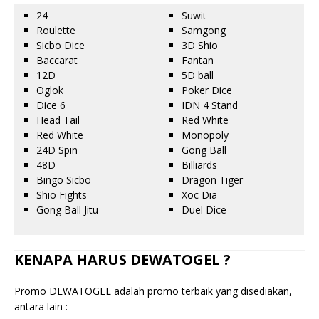
24
Suwit
Roulette
Samgong
Sicbo Dice
3D Shio
Baccarat
Fantan
12D
5D ball
Oglok
Poker Dice
Dice 6
IDN 4 Stand
Head Tail
Red White
Red White
Monopoly
24D Spin
Gong Ball
48D
Billiards
Bingo Sicbo
Dragon Tiger
Shio Fights
Xoc Dia
Gong Ball Jitu
Duel Dice
KENAPA HARUS DEWATOGEL ?
Promo DEWATOGEL adalah promo terbaik yang disediakan,
antara lain :