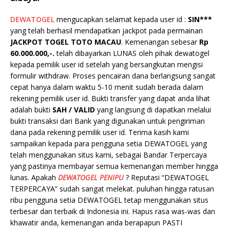
DEWATOGEL
mengucapkan selamat kepada user id :
SIN***
yang telah berhasil mendapatkan jackpot pada permainan
JACKPOT TOGEL TOTO MACAU
. Kemenangan sebesar
Rp
60.000.000,-.
telah dibayarkan LUNAS oleh pihak dewatogel
kepada pemilik user id setelah yang bersangkutan mengisi
formulir withdraw. Proses pencairan dana berlangsung sangat
cepat hanya dalam waktu 5-10 menit sudah berada dalam
rekening pemilik user id. Bukti transfer yang dapat anda lihat
adalah bukti
SAH / VALID
yang langsung di dapatkan melalui
bukti transaksi dari Bank yang digunakan untuk pengiriman
dana pada rekening pemilik user id. Terima kasih kami
sampaikan kepada para pengguna setia DEWATOGEL yang
telah menggunakan situs kami, sebagai Bandar Terpercaya
yang pastinya membayar semua kemenangan member hingga
lunas. Apakah
DEWATOGEL PENIPU
? Reputasi “DEWATOGEL
TERPERCAYA” sudah sangat melekat. puluhan hingga ratusan
ribu pengguna setia DEWATOGEL tetap menggunakan situs
terbesar dan terbaik di Indonesia ini. Hapus rasa was-was dan
khawatir anda, kemenangan anda berapapun PASTI