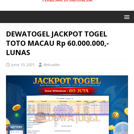
DEWATOGEL JACKPOT TOGEL
TOTO MACAU Rp 60.000.000,-
LUNAS
June 10, 2023
detoadm