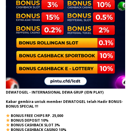
DEWATOGEL - INTERNASIONAL DEWA GRUP (IDN PLAY)
Kabar gembira untuk member DEWATOGEL telah Hadir
BONUS-
BONUS SPECIAL
!!!
BONUS FREE CHIPS RP. 25,000
BONUS DEPOSIT 10%
BONUS CASHBACK SLOT 3%
BONUS CASHBACK CASINO 10%