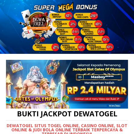
BUKTI JACKPOT DEWATOGEL
DEWATOGEL SITUS TOGEL ONLINE, CASINO ONLINE, SLOT
ONLINE & JUDI BOLA ONLINE TERBAIK TERPERCAYA &
TERBESAR DI INDONESIA