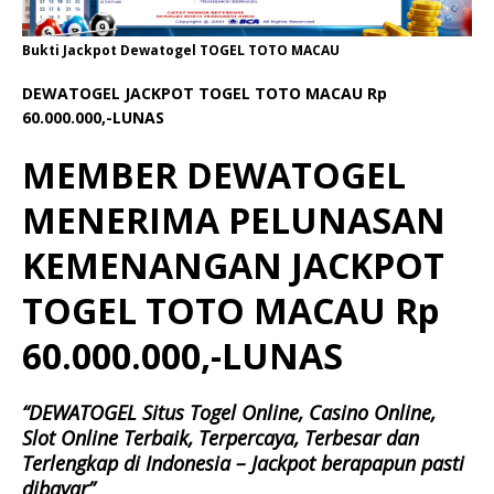
Bukti Jackpot Dewatogel TOGEL TOTO MACAU
DEWATOGEL JACKPOT TOGEL TOTO MACAU Rp
60.000.000,-LUNAS
MEMBER DEWATOGEL
MENERIMA PELUNASAN
KEMENANGAN JACKPOT
TOGEL TOTO MACAU Rp
60.000.000,-LUNAS
“DEWATOGEL Situs Togel Online, Casino Online,
Slot Online Terbaik, Terpercaya, Terbesar dan
Terlengkap di Indonesia – Jackpot berapapun pasti
dibayar”