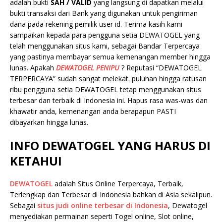
adalah bukti
SAH / VALID
yang langsung di dapatkan melalui
bukti transaksi dari Bank yang digunakan untuk pengiriman
dana pada rekening pemilik user id. Terima kasih kami
sampaikan kepada para pengguna setia DEWATOGEL yang
telah menggunakan situs kami, sebagai Bandar Terpercaya
yang pastinya membayar semua kemenangan member hingga
lunas. Apakah
DEWATOGEL PENIPU
? Reputasi “DEWATOGEL
TERPERCAYA” sudah sangat melekat. puluhan hingga ratusan
ribu pengguna setia DEWATOGEL tetap menggunakan situs
terbesar dan terbaik di Indonesia ini. Hapus rasa was-was dan
khawatir anda, kemenangan anda berapapun PASTI
dibayarkan hingga lunas.
INFO DEWATOGEL YANG HARUS DI
KETAHUI
DEWATOGEL
adalah Situs Online Terpercaya, Terbaik,
Terlengkap dan Terbesar di Indonesia bahkan di Asia sekalipun.
Sebagai
situs judi online terbesar di Indonesia
, Dewatogel
menyediakan permainan seperti Togel online, Slot online,