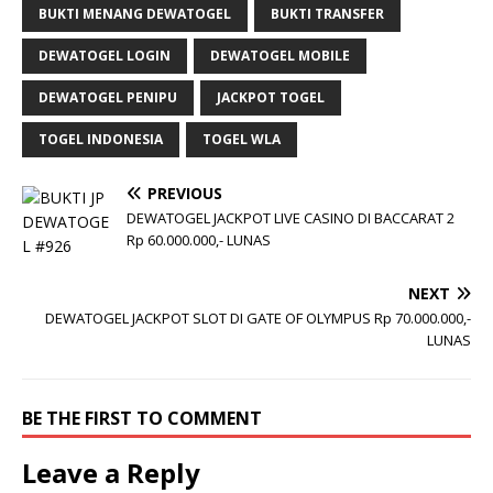
BUKTI MENANG DEWATOGEL
BUKTI TRANSFER
DEWATOGEL LOGIN
DEWATOGEL MOBILE
DEWATOGEL PENIPU
JACKPOT TOGEL
TOGEL INDONESIA
TOGEL WLA
PREVIOUS
DEWATOGEL JACKPOT LIVE CASINO DI BACCARAT 2
Rp 60.000.000,- LUNAS
NEXT
DEWATOGEL JACKPOT SLOT DI GATE OF OLYMPUS Rp 70.000.000,-
LUNAS
BE THE FIRST TO COMMENT
Leave a Reply