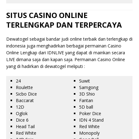
SITUS CASINO ONLINE
TERLENGKAP DAN TERPERCAYA
Dewatogel sebagai bandar judi online terbaik dan terlengkap di
indonesia juga menghadirkan berbagai permainan Casino
Online Lengkap dari IDNLIVE yang dapat di mainkan secara
LIVE dimana saja dan kapan saja. Permainan Casino Online
yang di hadirkan di dewatogel meliputi :
24
Suwit
Roulette
Samgong
Sicbo Dice
3D Shio
Baccarat
Fantan
12D
5D ball
Oglok
Poker Dice
Dice 6
IDN 4 Stand
Head Tail
Red White
Red White
Monopoly