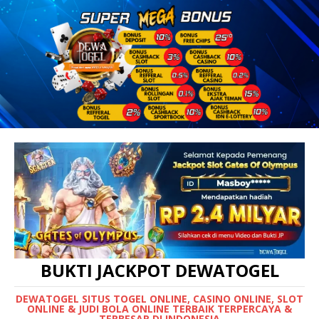
BUKTI JACKPOT DEWATOGEL
DEWATOGEL SITUS TOGEL ONLINE, CASINO ONLINE, SLOT
ONLINE & JUDI BOLA ONLINE TERBAIK TERPERCAYA &
TERBESAR DI INDONESIA