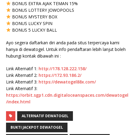
BONUS EXTRA AJAK TEMAN 15%
BONUS LOTTERY JOWOPOOLS
BONUS MYSTERY BOX
BONUS LUCKY SPIN
BONUS 5 LUCKY BALL
Ayo segera daftarkan diri anda pada situs terpercaya kami
hanya di dewatogel. Untuk info pendaftaran lebih lanjut boleh
hubungi kontak dibawah ini :
Link Alternatif 1:
http://178.128.222.158/
Link Alternatif 2:
https://172.93.186.2/
Link Alternatif 3:
https://dewatogel88x.com/
Link Alternatif 3:
https://orbit.sgp1.cdn.digitaloceanspaces.com/dewatogel
/index.html
ALTERNATIF DEWATOGEL
BUKTI JACKPOT DEWATOGEL