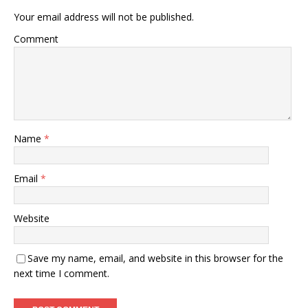
Your email address will not be published.
Comment
Name
*
Email
*
Website
Save my name, email, and website in this browser for the
next time I comment.