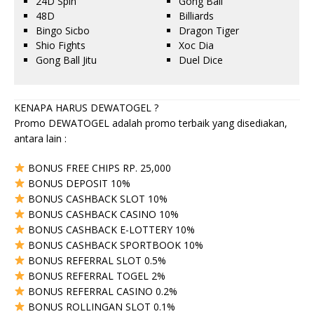
24D Spin
Gong Ball
48D
Billiards
Bingo Sicbo
Dragon Tiger
Shio Fights
Xoc Dia
Gong Ball Jitu
Duel Dice
KENAPA HARUS DEWATOGEL ?
Promo DEWATOGEL adalah promo terbaik yang disediakan,
antara lain :
BONUS FREE CHIPS RP. 25,000
BONUS DEPOSIT 10%
BONUS CASHBACK SLOT 10%
BONUS CASHBACK CASINO 10%
BONUS CASHBACK E-LOTTERY 10%
BONUS CASHBACK SPORTBOOK 10%
BONUS REFERRAL SLOT 0.5%
BONUS REFERRAL TOGEL 2%
BONUS REFERRAL CASINO 0.2%
BONUS ROLLINGAN SLOT 0.1%