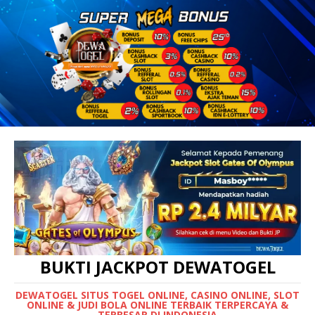
BUKTI JACKPOT DEWATOGEL
DEWATOGEL SITUS TOGEL ONLINE, CASINO ONLINE, SLOT
ONLINE & JUDI BOLA ONLINE TERBAIK TERPERCAYA &
TERBESAR DI INDONESIA