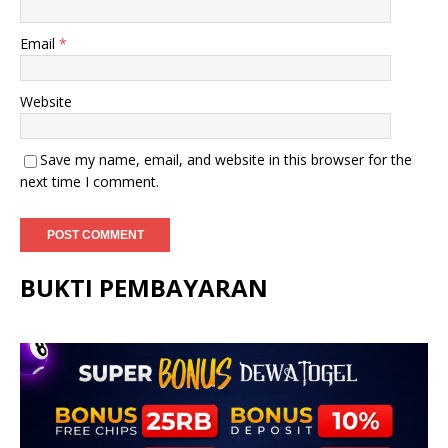
Email
*
Website
Save my name, email, and website in this browser for the
next time I comment.
BUKTI PEMBAYARAN