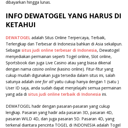
dibayarkan hingga lunas.
INFO DEWATOGEL YANG HARUS DI
KETAHUI
DEWATOGEL
adalah Situs Online Terpercaya, Terbaik,
Terlengkap dan Terbesar di Indonesia bahkan di Asia sekalipun.
Sebagai
situs judi online terbesar di Indonesia
, Dewatogel
menyediakan permainan seperti Togel online, Slot online,
Sportsbook dan juga Live Casino atau yang biasa dikenal
dengan nama
casino online
(kasino online). Fitur-fitur yang
cukup mudah digunakan juga tersedia dalam situs ini, salah
satunya adalah
one for all
yaitu cukup hanya dengan 1 (satu )
User ID saja, anda sudah dapat menjelajahi semua permainan
yang ada di
situs judi online terbaik di Indonesia
ini.
DEWATOGEL hadir dengan pasaran-pasaran yang cukup
lengkap. Pasaran yang hadir ada pasaran 3D, pasaran 4D,
pasaran WILD 4D, dan juga pasaran 5D. Pasaran 4D, yang
terkenal diantara pencinta TOGEL di INDONESIA adalah Togel