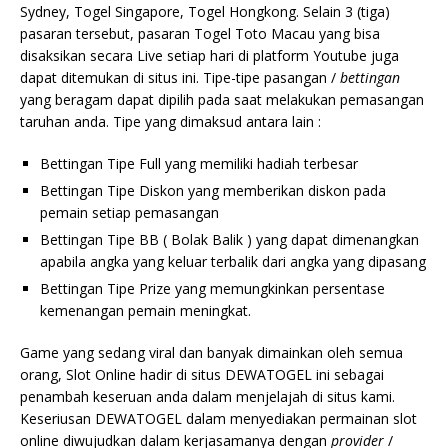
Sydney, Togel Singapore, Togel Hongkong. Selain 3 (tiga)
pasaran tersebut, pasaran Togel Toto Macau yang bisa
disaksikan secara Live setiap hari di platform Youtube juga
dapat ditemukan di situs ini. Tipe-tipe pasangan /
bettingan
yang beragam dapat dipilih pada saat melakukan pemasangan
taruhan anda. Tipe yang dimaksud antara lain :
Bettingan Tipe Full yang memiliki hadiah terbesar
Bettingan Tipe Diskon yang memberikan diskon pada
pemain setiap pemasangan
Bettingan Tipe BB ( Bolak Balik ) yang dapat dimenangkan
apabila angka yang keluar terbalik dari angka yang dipasang
Bettingan Tipe Prize yang memungkinkan persentase
kemenangan pemain meningkat.
Game yang sedang viral dan banyak dimainkan oleh semua
orang, Slot Online hadir di situs DEWATOGEL ini sebagai
penambah keseruan anda dalam menjelajah di situs kami.
Keseriusan DEWATOGEL dalam menyediakan permainan slot
online diwujudkan dalam kerjasamanya dengan
provider
/