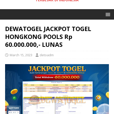
DEWATOGEL JACKPOT TOGEL
HONGKONG POOLS Rp
60.000.000,- LUNAS
March 15, 2023
detoadm