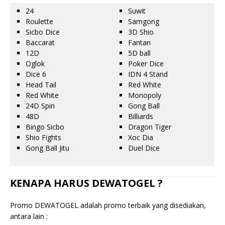
24
Suwit
Roulette
Samgong
Sicbo Dice
3D Shio
Baccarat
Fantan
12D
5D ball
Oglok
Poker Dice
Dice 6
IDN 4 Stand
Head Tail
Red White
Red White
Monopoly
24D Spin
Gong Ball
48D
Billiards
Bingo Sicbo
Dragon Tiger
Shio Fights
Xoc Dia
Gong Ball Jitu
Duel Dice
KENAPA HARUS DEWATOGEL ?
Promo DEWATOGEL adalah promo terbaik yang disediakan,
antara lain :