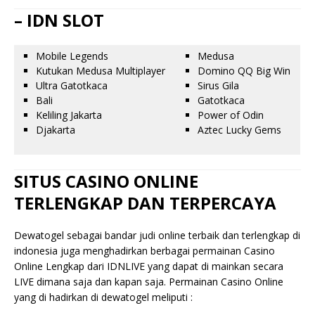
– IDN SLOT
Mobile Legends
Medusa
Kutukan Medusa Multiplayer
Domino QQ Big Win
Ultra Gatotkaca
Sirus Gila
Bali
Gatotkaca
Keliling Jakarta
Power of Odin
Djakarta
Aztec Lucky Gems
SITUS CASINO ONLINE
TERLENGKAP DAN TERPERCAYA
Dewatogel sebagai bandar judi online terbaik dan terlengkap di
indonesia juga menghadirkan berbagai permainan Casino
Online Lengkap dari IDNLIVE yang dapat di mainkan secara
LIVE dimana saja dan kapan saja. Permainan Casino Online
yang di hadirkan di dewatogel meliputi :