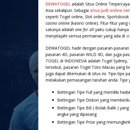
DEWATOGEL
adalah Situs Online Terpercaya
Asia sekalipun. Sebagai
situs judi online te
seperti Togel online, Slot online, Sportsboo
casino online
(kasino online). Fitur-fitur yan
satunya adalah
one for all
yaitu cukup hanya 
menjelajahi semua permainan yang ada di
s
DEWATOGEL hadir dengan pasaran-pasaran y
pasaran 4D, pasaran WILD 4D, dan juga pasa
TOGEL di INDONESIA adalah Togel Sydney, To
tersebut, pasaran Togel Toto Macau yang bis
juga dapat ditemukan di situs ini. Tipe-tipe 
melakukan pemasangan taruhan anda. Tipe ya
Bettingan Tipe Full yang memiliki hadi
Bettingan Tipe Diskon yang memberik
Bettingan Tipe BB ( Bolak Balik ) yang
angka yang dipasang
Bettingan Tipe Prize yang memungki