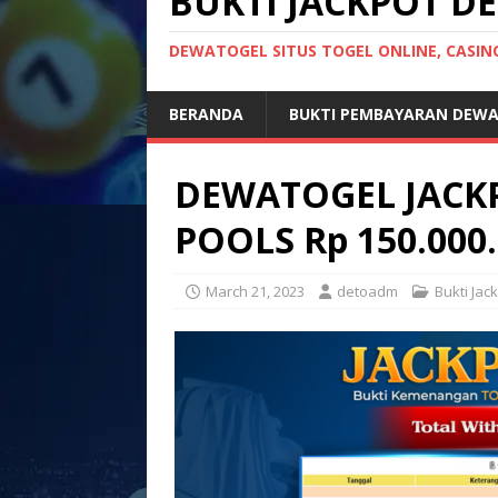
BUKTI JACKPOT D
DEWATOGEL SITUS TOGEL ONLINE, CASINO
BERANDA
BUKTI PEMBAYARAN DEW
DEWATOGEL JACK
POOLS Rp 150.000
March 21, 2023
detoadm
Bukti Ja