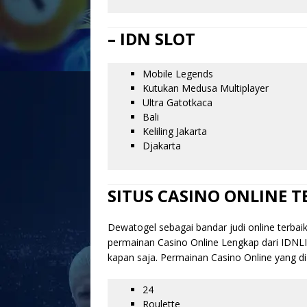
– IDN SLOT
Mobile Legends
Kutukan Medusa Multiplayer
Ultra Gatotkaca
Bali
Keliling Jakarta
Djakarta
SITUS CASINO ONLINE 
Dewatogel sebagai bandar judi online terbai
permainan Casino Online Lengkap dari IDNLI
kapan saja. Permainan Casino Online yang di 
24
Roulette