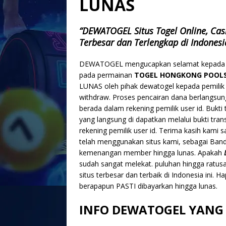
LUNAS
“DEWATOGEL Situs Togel Online, Casi
Terbesar dan Terlengkap di Indonesi
DEWATOGEL mengucapkan selamat kepada use
pada permainan
TOGEL HONGKONG POOL
LUNAS oleh pihak dewatogel kepada pemilik u
withdraw. Proses pencairan dana berlangsu
berada dalam rekening pemilik user id. Bukti 
yang langsung di dapatkan melalui bukti tra
rekening pemilik user id. Terima kasih ka
telah menggunakan situs kami, sebagai Ba
kemenangan member hingga lunas. Apakah
sudah sangat melekat. puluhan hingga rat
situs terbesar dan terbaik di Indonesia ini
berapapun PASTI dibayarkan hingga lunas.
INFO DEWATOGEL YANG 