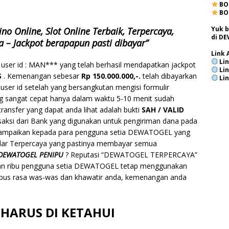
BO
BO
Yuk b
no Online, Slot Online Terbaik, Terpercaya,
di D
a – Jackpot berapapun pasti dibayar”
Link 
Lin
r id : MAN*** yang telah berhasil mendapatkan jackpot
Lin
S
. Kemenangan sebesar
Rp 150.000.000,-.
telah dibayarkan
Lin
ser id setelah yang bersangkutan mengisi formulir
ng sangat cepat hanya dalam waktu 5-10 menit sudah
transfer yang dapat anda lihat adalah bukti
SAH / VALID
nsaksi dari Bank yang digunakan untuk pengiriman dana pada
mi sampaikan kepada para pengguna setia DEWATOGEL yang
ndar Terpercaya yang pastinya membayar semua
DEWATOGEL PENIPU
? Reputasi “DEWATOGEL TERPERCAYA”
usan ribu pengguna setia DEWATOGEL tetap menggunakan
. Hapus rasa was-was dan khawatir anda, kemenangan anda
HARUS DI KETAHUI