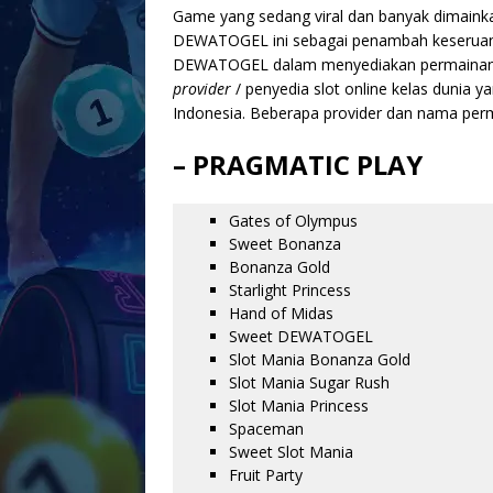
Game yang sedang viral dan banyak dimainkan
DEWATOGEL ini sebagai penambah keseruan a
DEWATOGEL dalam menyediakan permainan s
provider
/ penyedia slot online kelas dunia 
Indonesia. Beberapa provider dan nama per
– PRAGMATIC PLAY
Gates of Olympus
Sweet Bonanza
Bonanza Gold
Starlight Princess
Hand of Midas
Sweet DEWATOGEL
Slot Mania Bonanza Gold
Slot Mania Sugar Rush
Slot Mania Princess
Spaceman
Sweet Slot Mania
Fruit Party