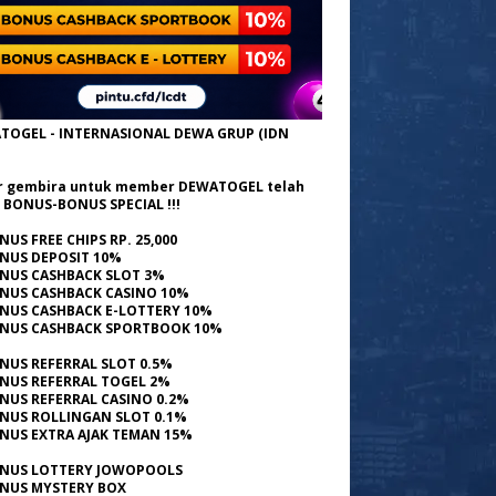
TOGEL - INTERNASIONAL DEWA GRUP (IDN
r gembira untuk member DEWATOGEL telah
r
BONUS-BONUS SPECIAL
!!!
US FREE CHIPS RP. 25,000
NUS DEPOSIT 10%
NUS CASHBACK SLOT 3%
NUS CASHBACK CASINO 10%
NUS CASHBACK E-LOTTERY 10%
NUS CASHBACK SPORTBOOK 10%
NUS REFERRAL SLOT 0.5%
NUS REFERRAL TOGEL 2%
NUS REFERRAL CASINO 0.2%
NUS ROLLINGAN SLOT 0.1%
NUS EXTRA AJAK TEMAN 15%
NUS LOTTERY JOWOPOOLS
NUS MYSTERY BOX