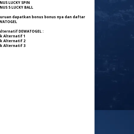
NUS LUCKY SPIN
NUS 5 LUCKY BALL
uruan dapatkan bonus bonus nya dan daftar
EWATOGEL
Alternatif
DEWATOGEL
:
k Alternatif 1
k Alternatif 2
k Alternatif 3