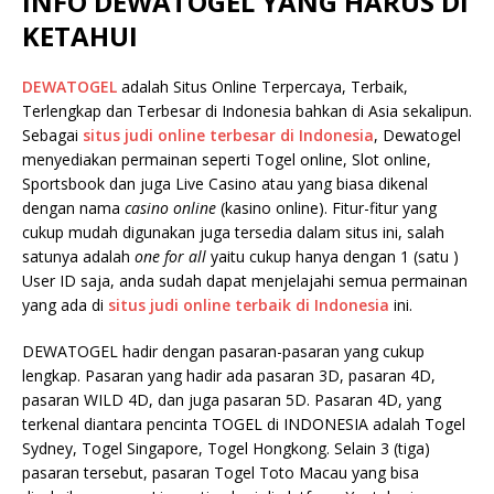
INFO DEWATOGEL YANG HARUS DI
KETAHUI
DEWATOGEL
adalah Situs Online Terpercaya, Terbaik,
Terlengkap dan Terbesar di Indonesia bahkan di Asia sekalipun.
Sebagai
situs judi online terbesar di Indonesia
, Dewatogel
menyediakan permainan seperti Togel online, Slot online,
Sportsbook dan juga Live Casino atau yang biasa dikenal
dengan nama
casino online
(kasino online). Fitur-fitur yang
cukup mudah digunakan juga tersedia dalam situs ini, salah
satunya adalah
one for all
yaitu cukup hanya dengan 1 (satu )
User ID saja, anda sudah dapat menjelajahi semua permainan
yang ada di
situs judi online terbaik di Indonesia
ini.
DEWATOGEL hadir dengan pasaran-pasaran yang cukup
lengkap. Pasaran yang hadir ada pasaran 3D, pasaran 4D,
pasaran WILD 4D, dan juga pasaran 5D. Pasaran 4D, yang
terkenal diantara pencinta TOGEL di INDONESIA adalah Togel
Sydney, Togel Singapore, Togel Hongkong. Selain 3 (tiga)
pasaran tersebut, pasaran Togel Toto Macau yang bisa