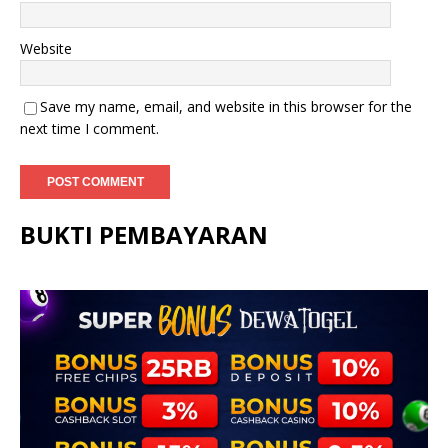
Website
Save my name, email, and website in this browser for the
next time I comment.
BUKTI PEMBAYARAN