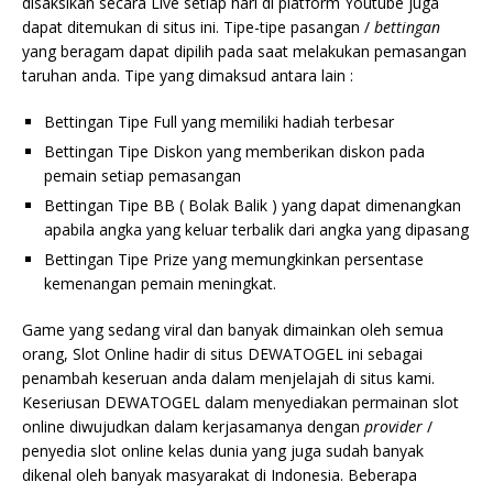
disaksikan secara Live setiap hari di platform Youtube juga
dapat ditemukan di situs ini. Tipe-tipe pasangan /
bettingan
yang beragam dapat dipilih pada saat melakukan pemasangan
taruhan anda. Tipe yang dimaksud antara lain :
Bettingan Tipe Full yang memiliki hadiah terbesar
Bettingan Tipe Diskon yang memberikan diskon pada
pemain setiap pemasangan
Bettingan Tipe BB ( Bolak Balik ) yang dapat dimenangkan
apabila angka yang keluar terbalik dari angka yang dipasang
Bettingan Tipe Prize yang memungkinkan persentase
kemenangan pemain meningkat.
Game yang sedang viral dan banyak dimainkan oleh semua
orang, Slot Online hadir di situs DEWATOGEL ini sebagai
penambah keseruan anda dalam menjelajah di situs kami.
Keseriusan DEWATOGEL dalam menyediakan permainan slot
online diwujudkan dalam kerjasamanya dengan
provider
/
penyedia slot online kelas dunia yang juga sudah banyak
dikenal oleh banyak masyarakat di Indonesia. Beberapa