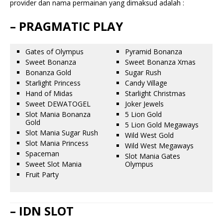
provider dan nama permainan yang dimaksud adalah :
– PRAGMATIC PLAY
Gates of Olympus
Pyramid Bonanza
Sweet Bonanza
Sweet Bonanza Xmas
Bonanza Gold
Sugar Rush
Starlight Princess
Candy Village
Hand of Midas
Starlight Christmas
Sweet DEWATOGEL
Joker Jewels
Slot Mania Bonanza
5 Lion Gold
Gold
5 Lion Gold Megaways
Slot Mania Sugar Rush
Wild West Gold
Slot Mania Princess
Wild West Megaways
Spaceman
Slot Mania Gates
Sweet Slot Mania
Olympus
Fruit Party
– IDN SLOT