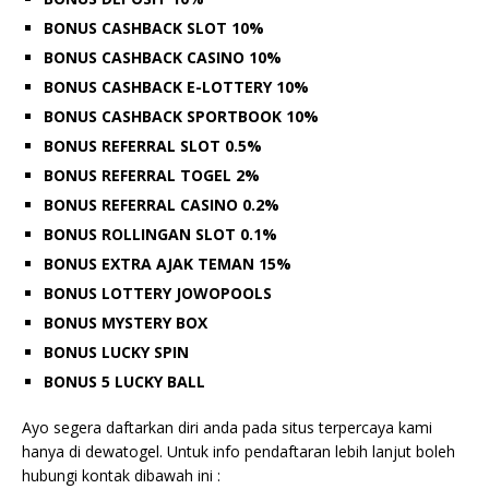
BONUS CASHBACK SLOT 10%
BONUS CASHBACK CASINO 10%
BONUS CASHBACK E-LOTTERY 10%
BONUS CASHBACK SPORTBOOK 10%
BONUS REFERRAL SLOT 0.5%
BONUS REFERRAL TOGEL 2%
BONUS REFERRAL CASINO 0.2%
BONUS ROLLINGAN SLOT 0.1%
BONUS EXTRA AJAK TEMAN 15%
BONUS LOTTERY JOWOPOOLS
BONUS MYSTERY BOX
BONUS LUCKY SPIN
BONUS 5 LUCKY BALL
Ayo segera daftarkan diri anda pada situs terpercaya kami
hanya di dewatogel. Untuk info pendaftaran lebih lanjut boleh
hubungi kontak dibawah ini :