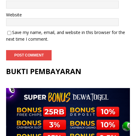
Website
Save my name, email, and website in this browser for the
next time I comment.
BUKTI PEMBAYARAN