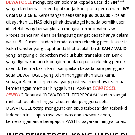
DEWATOGEL
mengucapkan selamat kepada user id :
SIN
***
yang telah berhasil mendapatkan jackpot pada permainan
LIVE
CASINO DICE 6
. Kemenangan sebesar
Rp 86.200.000,-.
telah
dibayarkan LUNAS oleh pihak dewatogel kepada pemilik user
id setelah yang bersangkutan mengisi formulir withdraw.
Proses pencairan dana berlangsung sangat cepat hanya dalam
waktu 5-10 menit sudah berada dalam rekening pemilik user id.
Bukti transfer yang dapat anda lihat adalah bukti
SAH / VALID
yang langsung di dapatkan melalui bukti transaksi dari Bank
yang digunakan untuk pengiriman dana pada rekening pemilik
user id. Terima kasih kami sampaikan kepada para pengguna
setia DEWATOGEL yang telah menggunakan situs kami,
sebagai Bandar Terpercaya yang pastinya membayar semua
kemenangan member hingga lunas. Apakah
DEWATOGEL
PENIPU
? Reputasi “DEWATOGEL TERPERCAYA” sudah sangat
melekat. puluhan hingga ratusan ribu pengguna setia
DEWATOGEL tetap menggunakan situs terbesar dan terbaik di
Indonesia ini. Hapus rasa was-was dan khawatir anda,
kemenangan anda berapapun PASTI dibayarkan hingga lunas.