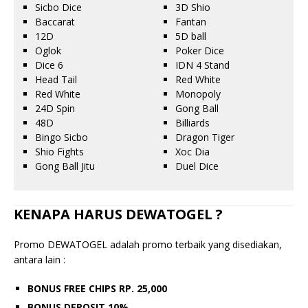
Sicbo Dice
3D Shio
Baccarat
Fantan
12D
5D ball
Oglok
Poker Dice
Dice 6
IDN 4 Stand
Head Tail
Red White
Red White
Monopoly
24D Spin
Gong Ball
48D
Billiards
Bingo Sicbo
Dragon Tiger
Shio Fights
Xoc Dia
Gong Ball Jitu
Duel Dice
KENAPA HARUS DEWATOGEL ?
Promo DEWATOGEL adalah promo terbaik yang disediakan,
antara lain :
BONUS FREE CHIPS RP. 25,000
BONUS DEPOSIT 10%