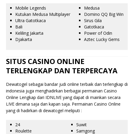
Mobile Legends
Medusa
Kutukan Medusa Multiplayer
Domino QQ Big Win
Ultra Gatotkaca
Sirus Gila
Bali
Gatotkaca
Keliling Jakarta
Power of Odin
Djakarta
Aztec Lucky Gems
SITUS CASINO ONLINE
TERLENGKAP DAN TERPERCAYA
Dewatogel sebagai bandar judi online terbaik dan terlengkap di
indonesia juga menghadirkan berbagai permainan Casino
Online Lengkap dari IDNLIVE yang dapat di mainkan secara
LIVE dimana saja dan kapan saja. Permainan Casino Online
yang di hadirkan di dewatogel meliputi :
24
Suwit
Roulette
Samgong