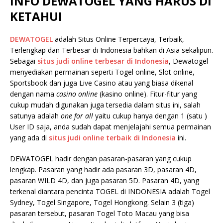
INFO DEWATOGEL YANG HARUS DI
KETAHUI
DEWATOGEL
adalah Situs Online Terpercaya, Terbaik,
Terlengkap dan Terbesar di Indonesia bahkan di Asia sekalipun.
Sebagai
situs judi online terbesar di Indonesia
, Dewatogel
menyediakan permainan seperti Togel online, Slot online,
Sportsbook dan juga Live Casino atau yang biasa dikenal
dengan nama
casino online
(kasino online). Fitur-fitur yang
cukup mudah digunakan juga tersedia dalam situs ini, salah
satunya adalah
one for all
yaitu cukup hanya dengan 1 (satu )
User ID saja, anda sudah dapat menjelajahi semua permainan
yang ada di
situs judi online terbaik di Indonesia
ini.
DEWATOGEL hadir dengan pasaran-pasaran yang cukup
lengkap. Pasaran yang hadir ada pasaran 3D, pasaran 4D,
pasaran WILD 4D, dan juga pasaran 5D. Pasaran 4D, yang
terkenal diantara pencinta TOGEL di INDONESIA adalah Togel
Sydney, Togel Singapore, Togel Hongkong. Selain 3 (tiga)
pasaran tersebut, pasaran Togel Toto Macau yang bisa