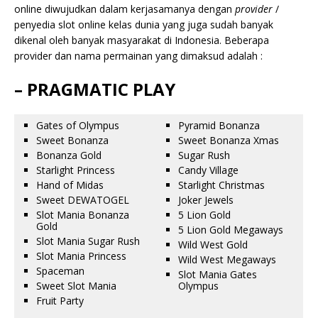
online diwujudkan dalam kerjasamanya dengan
provider
/
penyedia slot online kelas dunia yang juga sudah banyak
dikenal oleh banyak masyarakat di Indonesia. Beberapa
provider dan nama permainan yang dimaksud adalah :
– PRAGMATIC PLAY
Gates of Olympus
Pyramid Bonanza
Sweet Bonanza
Sweet Bonanza Xmas
Bonanza Gold
Sugar Rush
Starlight Princess
Candy Village
Hand of Midas
Starlight Christmas
Sweet DEWATOGEL
Joker Jewels
Slot Mania Bonanza
5 Lion Gold
Gold
5 Lion Gold Megaways
Slot Mania Sugar Rush
Wild West Gold
Slot Mania Princess
Wild West Megaways
Spaceman
Slot Mania Gates
Sweet Slot Mania
Olympus
Fruit Party