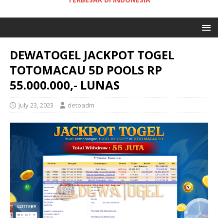
DEWATOGEL JACKPOT TOGEL
TOTOMACAU 5D POOLS RP
55.000.000,- LUNAS
July 23, 2023
detoadm