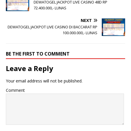
DEWATOGEL JACKPOT LIVE CASINO 48D RP
72.400.000,- LUNAS
NEXT
DEWATOGEL JACKPOT LIVE CASINO DI BACCARAT RP
100.000.000,- LUNAS
BE THE FIRST TO COMMENT
Leave a Reply
Your email address will not be published.
Comment