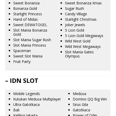
Sweet Bonanza
Sweet Bonanza Xmas
Bonanza Gold
Sugar Rush
Starlight Princess
Candy Village
Hand of Midas
Starlight Christmas
Sweet DEWATOGEL
Joker Jewels
Slot Mania Bonanza
5 Lion Gold
Gold
5 Lion Gold Megaways
Slot Mania Sugar Rush
Wild West Gold
Slot Mania Princess
Wild West Megaways
Spaceman
Slot Mania Gates
Sweet Slot Mania
Olympus
Fruit Party
– IDN SLOT
Mobile Legends
Medusa
Kutukan Medusa Multiplayer
Domino QQ Big Win
Ultra Gatotkaca
Sirus Gila
Bali
Gatotkaca
Keliling Jakarta
Power of Odin