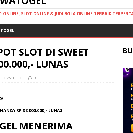
EWATOGEL
 ONLINE, SLOT ONLINE & JUDI BOLA ONLINE TERBAIK TERPERCA
ATOGEL
OT SLOT DI SWEET
BU
0.000,- LUNAS
pot DEWATOGEL
0
ZA
ANZA RP 92.000.000,- LUNAS
GEL MENERIMA