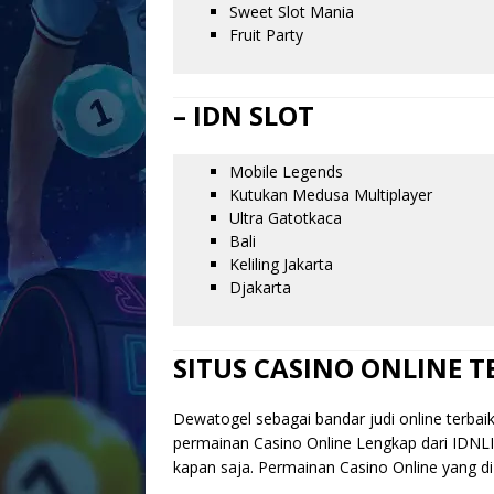
Sweet Slot Mania
Fruit Party
– IDN SLOT
Mobile Legends
Kutukan Medusa Multiplayer
Ultra Gatotkaca
Bali
Keliling Jakarta
Djakarta
SITUS CASINO ONLINE 
Dewatogel sebagai bandar judi online terbai
permainan Casino Online Lengkap dari IDNLI
kapan saja. Permainan Casino Online yang di 