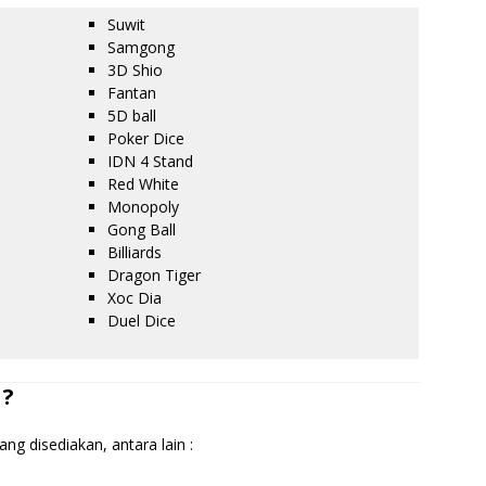
Suwit
Samgong
3D Shio
Fantan
5D ball
Poker Dice
IDN 4 Stand
Red White
Monopoly
Gong Ball
Billiards
Dragon Tiger
Xoc Dia
Duel Dice
 ?
 disediakan, antara lain :