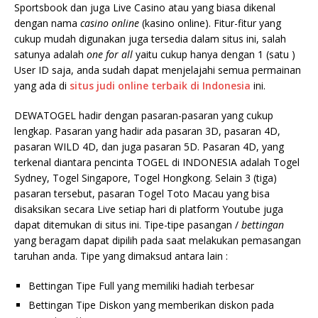
Sportsbook dan juga Live Casino atau yang biasa dikenal
dengan nama
casino online
(kasino online). Fitur-fitur yang
cukup mudah digunakan juga tersedia dalam situs ini, salah
satunya adalah
one for all
yaitu cukup hanya dengan 1 (satu )
User ID saja, anda sudah dapat menjelajahi semua permainan
yang ada di
situs judi online terbaik di Indonesia
ini.
DEWATOGEL hadir dengan pasaran-pasaran yang cukup
lengkap. Pasaran yang hadir ada pasaran 3D, pasaran 4D,
pasaran WILD 4D, dan juga pasaran 5D. Pasaran 4D, yang
terkenal diantara pencinta TOGEL di INDONESIA adalah Togel
Sydney, Togel Singapore, Togel Hongkong. Selain 3 (tiga)
pasaran tersebut, pasaran Togel Toto Macau yang bisa
disaksikan secara Live setiap hari di platform Youtube juga
dapat ditemukan di situs ini. Tipe-tipe pasangan /
bettingan
yang beragam dapat dipilih pada saat melakukan pemasangan
taruhan anda. Tipe yang dimaksud antara lain :
Bettingan Tipe Full yang memiliki hadiah terbesar
Bettingan Tipe Diskon yang memberikan diskon pada