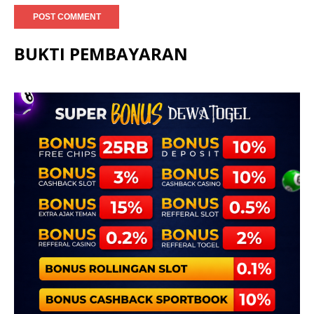
BUKTI PEMBAYARAN