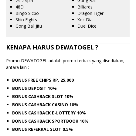
24D Spin
Gong Ball
48D
Billiards
Bingo Sicbo
Dragon Tiger
Shio Fights
Xoc Dia
Gong Ball Jitu
Duel Dice
KENAPA HARUS DEWATOGEL ?
Promo DEWATOGEL adalah promo terbaik yang disediakan,
antara lain :
BONUS FREE CHIPS RP. 25,000
BONUS DEPOSIT 10%
BONUS CASHBACK SLOT 10%
BONUS CASHBACK CASINO 10%
BONUS CASHBACK E-LOTTERY 10%
BONUS CASHBACK SPORTBOOK 10%
BONUS REFERRAL SLOT 0.5%