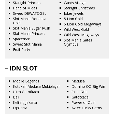
Starlight Princess
Candy Village
Hand of Midas
Starlight Christmas
Sweet DEWATOGEL
Joker Jewels
Slot Mania Bonanza
5 Lion Gold
Gold
5 Lion Gold Megaways
Slot Mania Sugar Rush
Wild West Gold
Slot Mania Princess
Wild West Megaways
Spaceman
Slot Mania Gates
Sweet Slot Mania
Olympus
Fruit Party
– IDN SLOT
Mobile Legends
Medusa
Kutukan Medusa Multiplayer
Domino QQ Big Win
Ultra Gatotkaca
Sirus Gila
Bali
Gatotkaca
Keliling Jakarta
Power of Odin
Djakarta
Aztec Lucky Gems