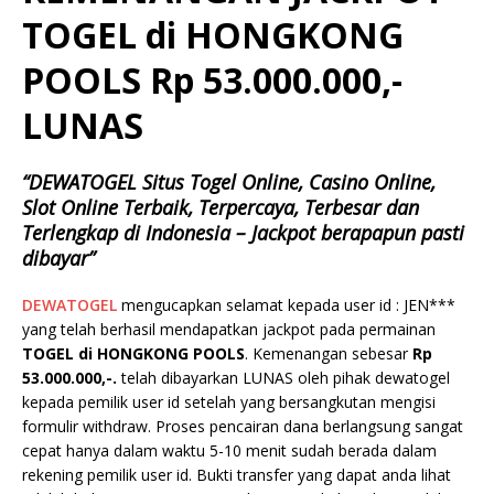
TOGEL di HONGKONG
POOLS Rp 53.000.000,-
LUNAS
“DEWATOGEL Situs Togel Online, Casino Online,
Slot Online Terbaik, Terpercaya, Terbesar dan
Terlengkap di Indonesia – Jackpot berapapun pasti
dibayar”
DEWATOGEL
mengucapkan selamat kepada user id : JEN***
yang telah berhasil mendapatkan jackpot pada permainan
TOGEL di HONGKONG POOLS
. Kemenangan sebesar
Rp
53.000.000,-.
telah dibayarkan LUNAS oleh pihak dewatogel
kepada pemilik user id setelah yang bersangkutan mengisi
formulir withdraw. Proses pencairan dana berlangsung sangat
cepat hanya dalam waktu 5-10 menit sudah berada dalam
rekening pemilik user id. Bukti transfer yang dapat anda lihat