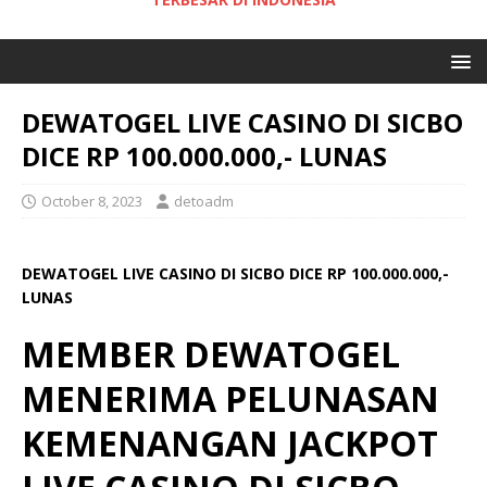
DEWATOGEL LIVE CASINO DI SICBO
DICE RP 100.000.000,- LUNAS
October 8, 2023
detoadm
DEWATOGEL LIVE CASINO DI SICBO DICE RP 100.000.000,-
LUNAS
MEMBER DEWATOGEL
MENERIMA PELUNASAN
KEMENANGAN JACKPOT