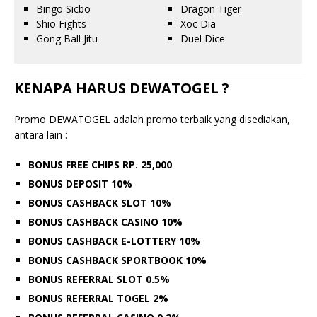
Bingo Sicbo
Dragon Tiger
Shio Fights
Xoc Dia
Gong Ball Jitu
Duel Dice
KENAPA HARUS DEWATOGEL ?
Promo DEWATOGEL adalah promo terbaik yang disediakan,
antara lain :
BONUS FREE CHIPS RP. 25,000
BONUS DEPOSIT 10%
BONUS CASHBACK SLOT 10%
BONUS CASHBACK CASINO 10%
BONUS CASHBACK E-LOTTERY 10%
BONUS CASHBACK SPORTBOOK 10%
BONUS REFERRAL SLOT 0.5%
BONUS REFERRAL TOGEL 2%