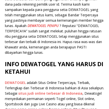
dana pada rekening pemilik user id. Terima kasih kami
sampaikan kepada para pengguna setia DEWATOGEL yang
telah menggunakan situs kami, sebagai Bandar Terpercaya
yang pastinya membayar semua kemenangan member hingga
lunas. Apakah
DEWATOGEL PENIPU
? Reputasi “DEWATOGEL
TERPERCAYA” sudah sangat melekat. puluhan hingga ratusan
ribu pengguna setia DEWATOGEL tetap menggunakan situs
terbesar dan terbaik di Indonesia ini. Hapus rasa was-was dan
khawatir anda, kemenangan anda berapapun PASTI
dibayarkan hingga lunas.
INFO DEWATOGEL YANG HARUS DI
KETAHUI
DEWATOGEL
adalah Situs Online Terpercaya, Terbaik,
Terlengkap dan Terbesar di Indonesia bahkan di Asia sekalipun.
Sebagai
situs judi online terbesar di Indonesia
, Dewatogel
menyediakan permainan seperti Togel online, Slot online,
Sportsbook dan juga Live Casino atau yang biasa dikenal