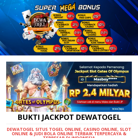
BUKTI JACKPOT DEWATOGEL
DEWATOGEL SITUS TOGEL ONLINE, CASINO ONLINE, SLOT
ONLINE & JUDI BOLA ONLINE TERBAIK TERPERCAYA &
TERBESAR DI INDONESIA