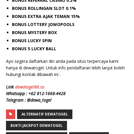
BONUS REFERRAL CASINO 0.2%
BONUS ROLLINGAN SLOT 0.1%
BONUS EXTRA AJAK TEMAN 15%
BONUS LOTTERY JOWOPOOLS
BONUS MYSTERY BOX
BONUS LUCKY SPIN
BONUS 5 LUCKY BALL
Ayo segera daftarkan diri anda pada situs terpercaya kami
hanya di dewatogel. Untuk info pendaftaran lebih lanjut boleh
hubungi kontak dibawah ini :
Link
dewatogel88.co
Whatsapp : +62 812-1668-4428
Telegram : @dewa_togel
ALTERNATIF DEWATOGEL
BUKTI JACKPOT DEWATOGEL