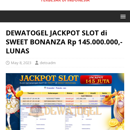
DEWATOGEL JACKPOT SLOT di
SWEET BONANZA Rp 145.000.000,-
LUNAS
May 8, 2023
detoadm