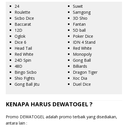
24
Suwit
Roulette
Samgong
Sicbo Dice
3D Shio
Baccarat
Fantan
12D
5D ball
Oglok
Poker Dice
Dice 6
IDN 4 Stand
Head Tail
Red White
Red White
Monopoly
24D Spin
Gong Ball
48D
Billiards
Bingo Sicbo
Dragon Tiger
Shio Fights
Xoc Dia
Gong Ball Jitu
Duel Dice
KENAPA HARUS DEWATOGEL ?
Promo DEWATOGEL adalah promo terbaik yang disediakan,
antara lain :