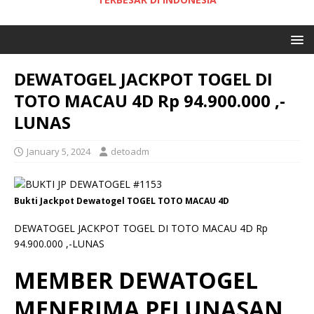
DEWATOGEL JACKPOT TOGEL DI
TOTO MACAU 4D Rp 94.900.000 ,-
LUNAS
January 5, 2024
detoadm
Bukti Jackpot Dewatogel TOGEL TOTO MACAU 4D
DEWATOGEL JACKPOT TOGEL DI TOTO MACAU 4D Rp
94.900.000 ,-LUNAS
MEMBER DEWATOGEL
MENERIMA PELUNASAN