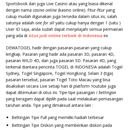
Sportsbook dan juga Live Casino atau yang biasa dikenal
dengan nama
casino online
(kasino online). Fitur-fitur yang
cukup mudah digunakan juga tersedia dalam situs ini, salah
satunya adalah
one for all
yaitu cukup hanya dengan 1 (satu )
User ID saja, anda sudah dapat menjelajahi semua permainan
yang ada di
situs judi online terbaik di Indonesia
ini.
DEWATOGEL hadir dengan pasaran-pasaran yang cukup
lengkap. Pasaran yang hadir ada pasaran 3D, pasaran 4D,
pasaran WILD 4D, dan juga pasaran 5D. Pasaran 4D, yang
terkenal diantara pencinta TOGEL di INDONESIA adalah Togel
Sydney, Togel Singapore, Togel Hongkong. Selain 3 (tiga)
pasaran tersebut, pasaran Togel Toto Macau yang bisa
disaksikan secara Live setiap hari di platform Youtube juga
dapat ditemukan di situs ini. Tipe-tipe pasangan /
bettingan
yang beragam dapat dipilih pada saat melakukan pemasangan
taruhan anda. Tipe yang dimaksud antara lain :
Bettingan Tipe Full yang memiliki hadiah terbesar
Bettingan Tipe Diskon yang memberikan diskon pada