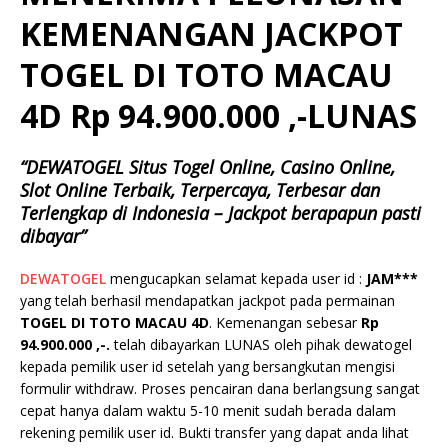
KEMENANGAN JACKPOT
TOGEL DI TOTO MACAU
4D Rp 94.900.000 ,-LUNAS
“DEWATOGEL Situs Togel Online, Casino Online,
Slot Online Terbaik, Terpercaya, Terbesar dan
Terlengkap di Indonesia – Jackpot berapapun pasti
dibayar”
DEWATOGEL
mengucapkan selamat kepada user id :
JAM***
yang telah berhasil mendapatkan jackpot pada permainan
TOGEL DI TOTO MACAU 4D
. Kemenangan sebesar
Rp
94.900.000 ,-.
telah dibayarkan LUNAS oleh pihak dewatogel
kepada pemilik user id setelah yang bersangkutan mengisi
formulir withdraw. Proses pencairan dana berlangsung sangat
cepat hanya dalam waktu 5-10 menit sudah berada dalam
rekening pemilik user id. Bukti transfer yang dapat anda lihat