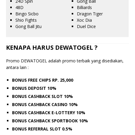
24D Spin
Gong Ball
48D
Billiards
Bingo Sicbo
Dragon Tiger
Shio Fights
Xoc Dia
Gong Ball Jitu
Duel Dice
KENAPA HARUS DEWATOGEL ?
Promo DEWATOGEL adalah promo terbaik yang disediakan,
antara lain :
BONUS FREE CHIPS RP. 25,000
BONUS DEPOSIT 10%
BONUS CASHBACK SLOT 10%
BONUS CASHBACK CASINO 10%
BONUS CASHBACK E-LOTTERY 10%
BONUS CASHBACK SPORTBOOK 10%
BONUS REFERRAL SLOT 0.5%