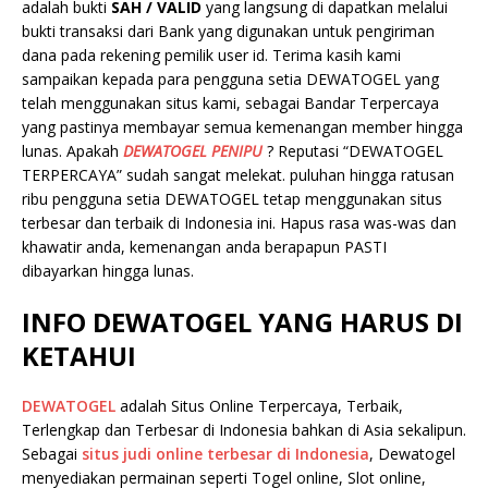
adalah bukti
SAH / VALID
yang langsung di dapatkan melalui
bukti transaksi dari Bank yang digunakan untuk pengiriman
dana pada rekening pemilik user id. Terima kasih kami
sampaikan kepada para pengguna setia DEWATOGEL yang
telah menggunakan situs kami, sebagai Bandar Terpercaya
yang pastinya membayar semua kemenangan member hingga
lunas. Apakah
DEWATOGEL PENIPU
? Reputasi “DEWATOGEL
TERPERCAYA” sudah sangat melekat. puluhan hingga ratusan
ribu pengguna setia DEWATOGEL tetap menggunakan situs
terbesar dan terbaik di Indonesia ini. Hapus rasa was-was dan
khawatir anda, kemenangan anda berapapun PASTI
dibayarkan hingga lunas.
INFO DEWATOGEL YANG HARUS DI
KETAHUI
DEWATOGEL
adalah Situs Online Terpercaya, Terbaik,
Terlengkap dan Terbesar di Indonesia bahkan di Asia sekalipun.
Sebagai
situs judi online terbesar di Indonesia
, Dewatogel
menyediakan permainan seperti Togel online, Slot online,