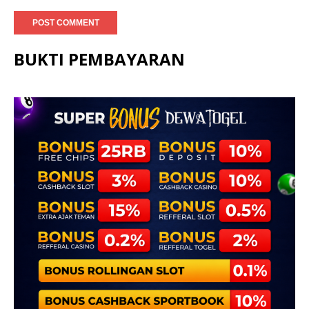
BUKTI PEMBAYARAN