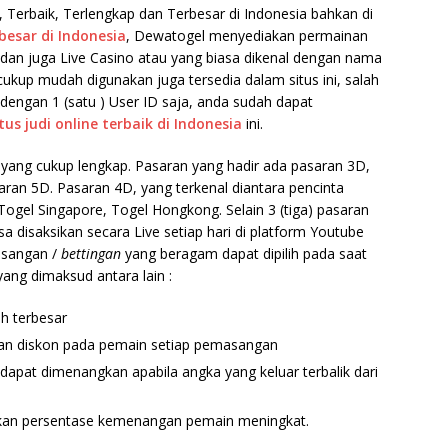
, Terbaik, Terlengkap dan Terbesar di Indonesia bahkan di
rbesar di Indonesia
, Dewatogel menyediakan permainan
k dan juga Live Casino atau yang biasa dikenal dengan nama
g cukup mudah digunakan juga tersedia dalam situs ini, salah
dengan 1 (satu ) User ID saja, anda sudah dapat
itus judi online terbaik di Indonesia
ini.
ang cukup lengkap. Pasaran yang hadir ada pasaran 3D,
ran 5D. Pasaran 4D, yang terkenal diantara pencinta
gel Singapore, Togel Hongkong. Selain 3 (tiga) pasaran
a disaksikan secara Live setiap hari di platform Youtube
pasangan /
bettingan
yang beragam dapat dipilih pada saat
ng dimaksud antara lain :
ah terbesar
an diskon pada pemain setiap pemasangan
 dapat dimenangkan apabila angka yang keluar terbalik dari
nkan persentase kemenangan pemain meningkat.