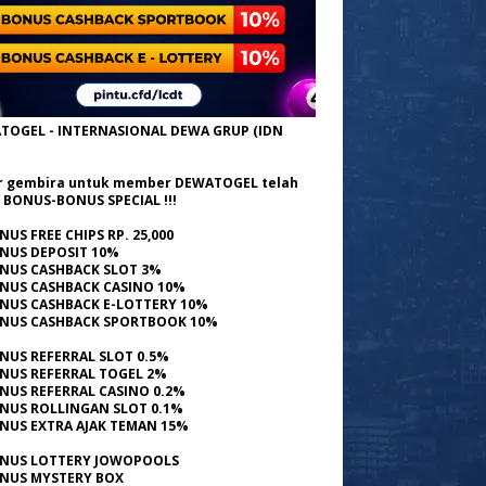
TOGEL - INTERNASIONAL DEWA GRUP (IDN
r gembira untuk member DEWATOGEL telah
r
BONUS-BONUS SPECIAL
!!!
US FREE CHIPS RP. 25,000
NUS DEPOSIT 10%
NUS CASHBACK SLOT 3%
NUS CASHBACK CASINO 10%
NUS CASHBACK E-LOTTERY 10%
NUS CASHBACK SPORTBOOK 10%
NUS REFERRAL SLOT 0.5%
NUS REFERRAL TOGEL 2%
NUS REFERRAL CASINO 0.2%
NUS ROLLINGAN SLOT 0.1%
NUS EXTRA AJAK TEMAN 15%
NUS LOTTERY JOWOPOOLS
NUS MYSTERY BOX