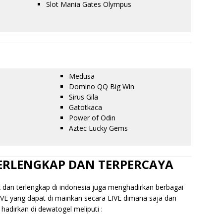
Slot Mania Gates Olympus
Medusa
Domino QQ Big Win
Sirus Gila
Gatotkaca
Power of Odin
Aztec Lucky Gems
TERLENGKAP DAN TERPERCAYA
k dan terlengkap di indonesia juga menghadirkan berbagai
VE yang dapat di mainkan secara LIVE dimana saja dan
hadirkan di dewatogel meliputi :