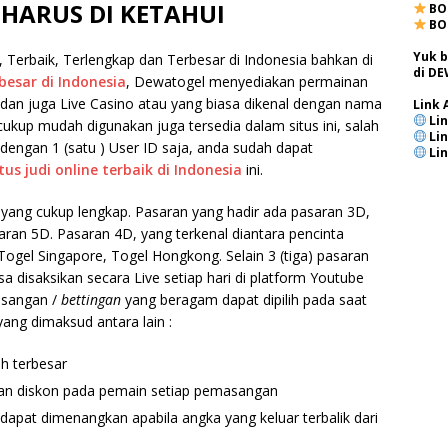
HARUS DI KETAHUI
BO
BO
Yuk b
, Terbaik, Terlengkap dan Terbesar di Indonesia bahkan di
di D
rbesar di Indonesia
, Dewatogel menyediakan permainan
k dan juga Live Casino atau yang biasa dikenal dengan nama
Link 
Lin
g cukup mudah digunakan juga tersedia dalam situs ini, salah
Lin
dengan 1 (satu ) User ID saja, anda sudah dapat
Lin
itus judi online terbaik di Indonesia
ini.
ang cukup lengkap. Pasaran yang hadir ada pasaran 3D,
ran 5D. Pasaran 4D, yang terkenal diantara pencinta
gel Singapore, Togel Hongkong. Selain 3 (tiga) pasaran
a disaksikan secara Live setiap hari di platform Youtube
pasangan /
bettingan
yang beragam dapat dipilih pada saat
ng dimaksud antara lain :
ah terbesar
an diskon pada pemain setiap pemasangan
 dapat dimenangkan apabila angka yang keluar terbalik dari