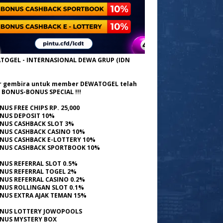
TOGEL - INTERNASIONAL DEWA GRUP (IDN
r gembira untuk member DEWATOGEL telah
r
BONUS-BONUS SPECIAL
!!!
US FREE CHIPS RP. 25,000
NUS DEPOSIT 10%
NUS CASHBACK SLOT 3%
NUS CASHBACK CASINO 10%
NUS CASHBACK E-LOTTERY 10%
NUS CASHBACK SPORTBOOK 10%
NUS REFERRAL SLOT 0.5%
NUS REFERRAL TOGEL 2%
NUS REFERRAL CASINO 0.2%
NUS ROLLINGAN SLOT 0.1%
NUS EXTRA AJAK TEMAN 15%
NUS LOTTERY JOWOPOOLS
NUS MYSTERY BOX