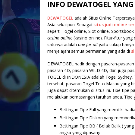
INFO DEWATOGEL YANG 
DEWATOGEL
adalah Situs Online Terpercaya
Asia sekalipun. Sebagai
situs judi online te
seperti Togel online, Slot online, Sportsboo
casino online
(kasino online). Fitur-fitur yan
satunya adalah
one for all
yaitu cukup hanya 
menjelajahi semua permainan yang ada di
s
DEWATOGEL hadir dengan pasaran-pasaran y
pasaran 4D, pasaran WILD 4D, dan juga pasa
TOGEL di INDONESIA adalah Togel Sydney, To
tersebut, pasaran Togel Toto Macau yang bis
juga dapat ditemukan di situs ini. Tipe-tipe 
melakukan pemasangan taruhan anda. Tipe ya
Bettingan Tipe Full yang memiliki hadi
Bettingan Tipe Diskon yang memberik
Bettingan Tipe BB ( Bolak Balik ) yang
angka yang dipasang