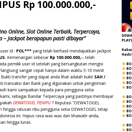
US Rp 100.000.000,-
no Online, Slot Online Terbaik, Terpercaya,
DEWA
a – Jackpot berapapun pasti dibayar”
PLAY)
Kaba
ser id :
POL***
yang telah berhasil mendapatkan jackpot
Hadi
US.
Kemenangan sebesar
Rp 100.000.000,-.
telah
da pemilik user id setelah yang bersangkutan mengisi
BON
BO
erlangsung sangat cepat hanya dalam waktu 5-10 menit
BO
 Bukti transfer yang dapat anda lihat adalah bukti
SAH /
BO
BO
ti transaksi dari Bank yang digunakan untuk pengiriman
BO
kasih kami sampaikan kepada para pengguna setia
ami, sebagai Bandar Terpercaya yang pastinya membayar
BO
BO
Apakah
DEWATOGEL PENIPU
? Reputasi “DEWATOGEL
BO
n hingga ratusan ribu pengguna setia DEWATOGEL tetap
BO
ndonesia ini. Hapus rasa was-was dan khawatir anda,
BO
an hingga lunas.
BO
BO