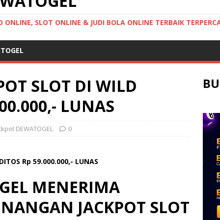
EWATOGEL
 ONLINE, SLOT ONLINE & JUDI BOLA ONLINE TERBAIK TERPERCA
ATOGEL
OT SLOT DI WILD
BU
00.000,- LUNAS
ackpot DEWATOGEL
0
TOS Rp 59.000.000,- LUNAS
GEL MENERIMA
NANGAN JACKPOT SLOT