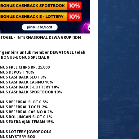
TOGEL - INTERNASIONAL DEWA GRUP (IDN
r gembira untuk member DEWATOGEL telah
r
BONUS-BONUS SPECIAL
!!!
US FREE CHIPS RP. 25,000
NUS DEPOSIT 10%
NUS CASHBACK SLOT 3%
NUS CASHBACK CASINO 10%
NUS CASHBACK E-LOTTERY 10%
NUS CASHBACK SPORTBOOK 10%
NUS REFERRAL SLOT 0.5%
NUS REFERRAL TOGEL 2%
NUS REFERRAL CASINO 0.2%
NUS ROLLINGAN SLOT 0.1%
NUS EXTRA AJAK TEMAN 15%
NUS LOTTERY JOWOPOOLS
NUS MYSTERY BOX