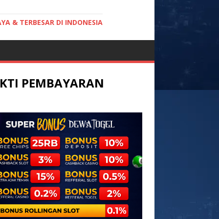
YA & TERBESAR DI INDONESIA
KTI PEMBAYARAN