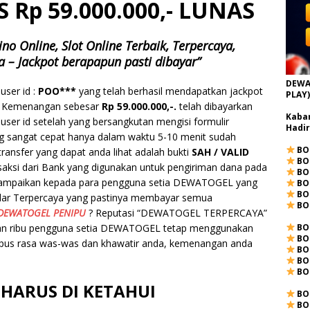
 Rp 59.000.000,- LUNAS
no Online, Slot Online Terbaik, Terpercaya,
a – Jackpot berapapun pasti dibayar”
DEWA
ser id :
POO***
yang telah berhasil mendapatkan jackpot
PLAY)
Kemenangan sebesar
Rp 59.000.000,-.
telah dibayarkan
Kaba
ser id setelah yang bersangkutan mengisi formulir
Hadi
ng sangat cepat hanya dalam waktu 5-10 menit sudah
BON
transfer yang dapat anda lihat adalah bukti
SAH / VALID
BO
nsaksi dari Bank yang digunakan untuk pengiriman dana pada
BO
mi sampaikan kepada para pengguna setia DEWATOGEL yang
BO
BO
ndar Terpercaya yang pastinya membayar semua
BO
DEWATOGEL PENIPU
? Reputasi “DEWATOGEL TERPERCAYA”
usan ribu pengguna setia DEWATOGEL tetap menggunakan
BO
BO
. Hapus rasa was-was dan khawatir anda, kemenangan anda
BO
BO
BO
HARUS DI KETAHUI
BO
BO