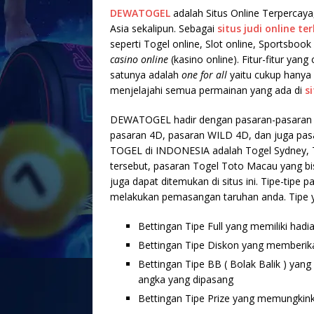
DEWATOGEL
adalah Situs Online Terpercaya
Asia sekalipun. Sebagai
situs judi online te
seperti Togel online, Slot online, Sportsboo
casino online
(kasino online). Fitur-fitur yan
satunya adalah
one for all
yaitu cukup hanya 
menjelajahi semua permainan yang ada di
s
DEWATOGEL hadir dengan pasaran-pasaran y
pasaran 4D, pasaran WILD 4D, dan juga pasa
TOGEL di INDONESIA adalah Togel Sydney, To
tersebut, pasaran Togel Toto Macau yang bis
juga dapat ditemukan di situs ini. Tipe-tipe 
melakukan pemasangan taruhan anda. Tipe ya
Bettingan Tipe Full yang memiliki hadi
Bettingan Tipe Diskon yang memberik
Bettingan Tipe BB ( Bolak Balik ) yang
angka yang dipasang
Bettingan Tipe Prize yang memungki