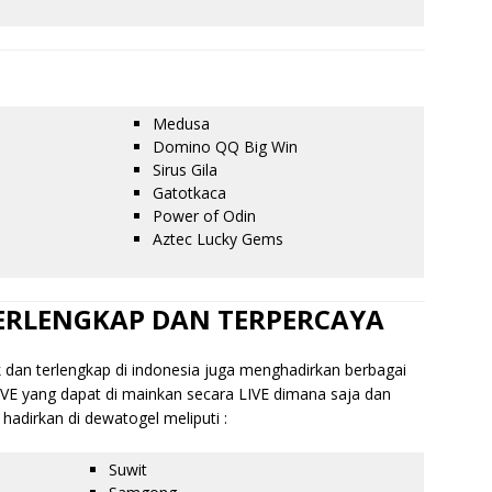
Medusa
Domino QQ Big Win
Sirus Gila
Gatotkaca
Power of Odin
Aztec Lucky Gems
TERLENGKAP DAN TERPERCAYA
k dan terlengkap di indonesia juga menghadirkan berbagai
VE yang dapat di mainkan secara LIVE dimana saja dan
hadirkan di dewatogel meliputi :
Suwit