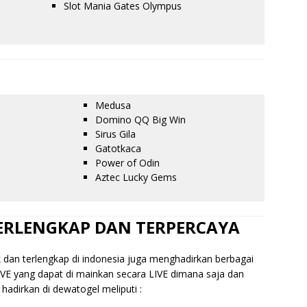
Slot Mania Gates Olympus
Medusa
Domino QQ Big Win
Sirus Gila
Gatotkaca
Power of Odin
Aztec Lucky Gems
TERLENGKAP DAN TERPERCAYA
k dan terlengkap di indonesia juga menghadirkan berbagai
VE yang dapat di mainkan secara LIVE dimana saja dan
hadirkan di dewatogel meliputi :