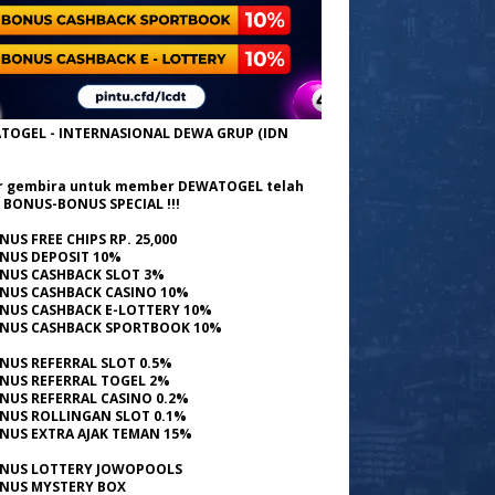
TOGEL - INTERNASIONAL DEWA GRUP (IDN
r gembira untuk member DEWATOGEL telah
r
BONUS-BONUS SPECIAL
!!!
US FREE CHIPS RP. 25,000
NUS DEPOSIT 10%
NUS CASHBACK SLOT 3%
NUS CASHBACK CASINO 10%
NUS CASHBACK E-LOTTERY 10%
NUS CASHBACK SPORTBOOK 10%
NUS REFERRAL SLOT 0.5%
NUS REFERRAL TOGEL 2%
NUS REFERRAL CASINO 0.2%
NUS ROLLINGAN SLOT 0.1%
NUS EXTRA AJAK TEMAN 15%
NUS LOTTERY JOWOPOOLS
NUS MYSTERY BOX