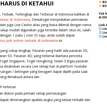
HARUS DI KETAHUI
BO
BO
Yuk b
, Terbaik, Terlengkap dan Terbesar di Indonesia bahkan di
di D
rbesar di Indonesia
, Dewatogel menyediakan permainan
k dan juga Live Casino atau yang biasa dikenal dengan nama
Link 
Lin
g cukup mudah digunakan juga tersedia dalam situs ini, salah
Lin
dengan 1 (satu ) User ID saja, anda sudah dapat
Lin
itus judi online terbaik di Indonesia
ini.
ang cukup lengkap. Pasaran yang hadir ada pasaran 3D,
ran 5D. Pasaran 4D, yang terkenal diantara pencinta
gel Singapore, Togel Hongkong. Selain 3 (tiga) pasaran
a disaksikan secara Live setiap hari di platform Youtube
pasangan /
bettingan
yang beragam dapat dipilih pada saat
ng dimaksud antara lain :
ah terbesar
an diskon pada pemain setiap pemasangan
 dapat dimenangkan apabila angka yang keluar terbalik dari