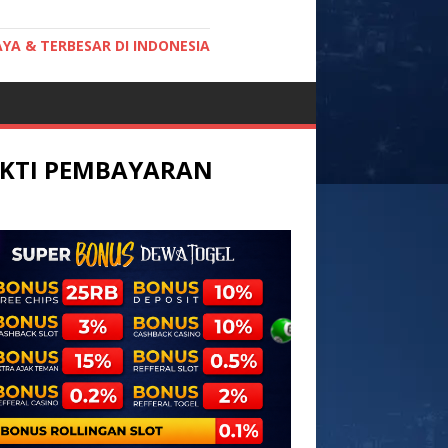
YA & TERBESAR DI INDONESIA
KTI PEMBAYARAN