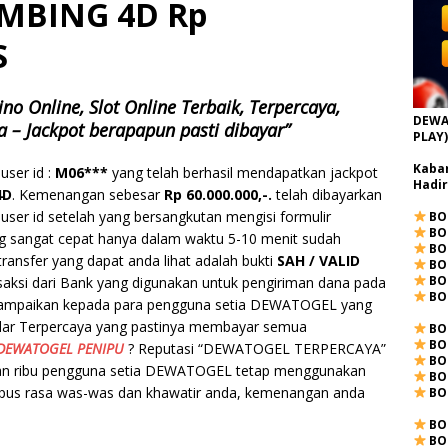
AMBING 4D Rp
S
no Online, Slot Online Terbaik, Terpercaya,
DEWA
a – Jackpot berapapun pasti dibayar”
PLAY)
Kaba
ser id :
M06***
yang telah berhasil mendapatkan jackpot
Hadi
4D
. Kemenangan sebesar
Rp 60.000.000,-.
telah dibayarkan
ser id setelah yang bersangkutan mengisi formulir
BON
BO
ng sangat cepat hanya dalam waktu 5-10 menit sudah
BO
transfer yang dapat anda lihat adalah bukti
SAH / VALID
BO
BO
nsaksi dari Bank yang digunakan untuk pengiriman dana pada
BO
mi sampaikan kepada para pengguna setia DEWATOGEL yang
ndar Terpercaya yang pastinya membayar semua
BO
BO
DEWATOGEL PENIPU
? Reputasi “DEWATOGEL TERPERCAYA”
BO
usan ribu pengguna setia DEWATOGEL tetap menggunakan
BO
. Hapus rasa was-was dan khawatir anda, kemenangan anda
BO
BO
BO