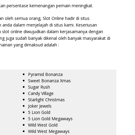
nkan persentase kemenangan pemain meningkat.
 oleh semua orang, Slot Online hadir di situs
nda dalam menjelajah di situs kami. Keseriusan
lot online diwujudkan dalam kerjasamanya dengan
yang juga sudah banyak dikenal oleh banyak masyarakat di
mainan yang dimaksud adalah :
Pyramid Bonanza
Sweet Bonanza Xmas
Sugar Rush
Candy Village
Starlight Christmas
Joker Jewels
5 Lion Gold
5 Lion Gold Megaways
Wild West Gold
Wild West Megaways