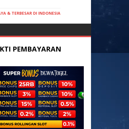
YA & TERBESAR DI INDONESIA
KTI PEMBAYARAN