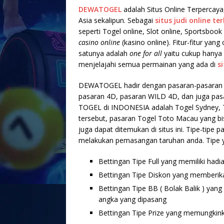
DEWATOGEL
adalah Situs Online Terpercaya
Asia sekalipun. Sebagai
situs judi online te
seperti Togel online, Slot online, Sportsboo
casino online
(kasino online). Fitur-fitur yan
satunya adalah
one for all
yaitu cukup hanya 
menjelajahi semua permainan yang ada di
s
DEWATOGEL hadir dengan pasaran-pasaran y
pasaran 4D, pasaran WILD 4D, dan juga pasa
TOGEL di INDONESIA adalah Togel Sydney, To
tersebut, pasaran Togel Toto Macau yang bis
juga dapat ditemukan di situs ini. Tipe-tipe 
melakukan pemasangan taruhan anda. Tipe ya
Bettingan Tipe Full yang memiliki hadi
Bettingan Tipe Diskon yang memberik
Bettingan Tipe BB ( Bolak Balik ) yang
angka yang dipasang
Bettingan Tipe Prize yang memungki