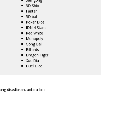
Samgong
3D Shio
Fantan
5D ball
Poker Dice
IDN 4 Stand
Red White
Monopoly
Gong Ball
Billiards
Dragon Tiger
Xoc Dia
Duel Dice
 disediakan, antara lain :