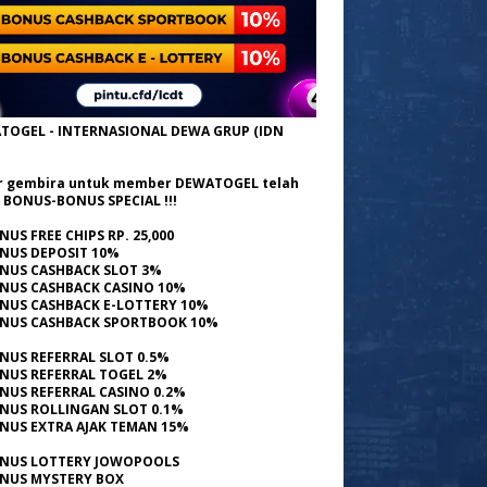
TOGEL - INTERNASIONAL DEWA GRUP (IDN
r gembira untuk member DEWATOGEL telah
r
BONUS-BONUS SPECIAL
!!!
US FREE CHIPS RP. 25,000
NUS DEPOSIT 10%
NUS CASHBACK SLOT 3%
NUS CASHBACK CASINO 10%
NUS CASHBACK E-LOTTERY 10%
NUS CASHBACK SPORTBOOK 10%
NUS REFERRAL SLOT 0.5%
NUS REFERRAL TOGEL 2%
NUS REFERRAL CASINO 0.2%
NUS ROLLINGAN SLOT 0.1%
NUS EXTRA AJAK TEMAN 15%
NUS LOTTERY JOWOPOOLS
NUS MYSTERY BOX