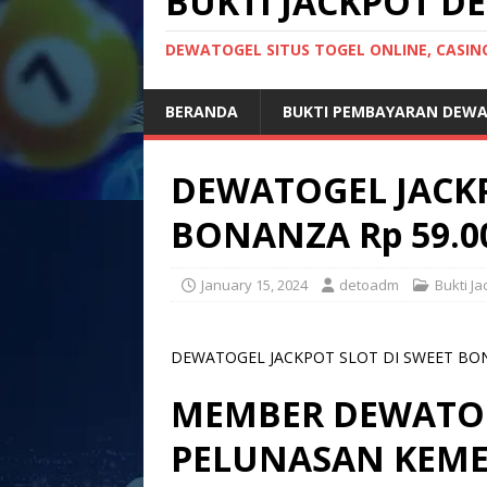
BUKTI JACKPOT D
DEWATOGEL SITUS TOGEL ONLINE, CASINO
BERANDA
BUKTI PEMBAYARAN DEW
DEWATOGEL JACKP
BONANZA Rp 59.00
January 15, 2024
detoadm
Bukti J
DEWATOGEL JACKPOT SLOT DI SWEET BONA
MEMBER DEWATO
PELUNASAN KEME