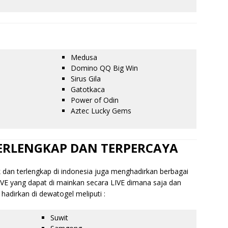
Medusa
Domino QQ Big Win
Sirus Gila
Gatotkaca
Power of Odin
Aztec Lucky Gems
TERLENGKAP DAN TERPERCAYA
k dan terlengkap di indonesia juga menghadirkan berbagai
VE yang dapat di mainkan secara LIVE dimana saja dan
hadirkan di dewatogel meliputi :
Suwit