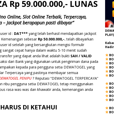
 Rp 59.000.000,- LUNAS
no Online, Slot Online Terbaik, Terpercaya,
a – Jackpot berapapun pasti dibayar”
DEWA
ser id :
DAT***
yang telah berhasil mendapatkan jackpot
PLAY)
Kemenangan sebesar
Rp 50.000.000,-.
telah dibayarkan
Kaba
ser id setelah yang bersangkutan mengisi formulir
Hadi
ng sangat cepat hanya dalam waktu 5-10 menit sudah
BON
transfer yang dapat anda lihat adalah bukti
SAH / VALID
BO
nsaksi dari Bank yang digunakan untuk pengiriman dana pada
BO
mi sampaikan kepada para pengguna setia DEWATOGEL yang
BO
BO
ndar Terpercaya yang pastinya membayar semua
BO
DEWATOGEL PENIPU
? Reputasi “DEWATOGEL TERPERCAYA”
usan ribu pengguna setia DEWATOGEL tetap menggunakan
BO
BO
. Hapus rasa was-was dan khawatir anda, kemenangan anda
BO
BO
BO
HARUS DI KETAHUI
BO
BO