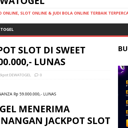
EWATOGEL
 ONLINE, SLOT ONLINE & JUDI BOLA ONLINE TERBAIK TERPERCA
ATOGEL
OT SLOT DI SWEET
BU
0.000,- LUNAS
ackpot DEWATOGEL
0
NZA Rp 59.000.000,- LUNAS
GEL MENERIMA
NANGAN JACKPOT SLOT