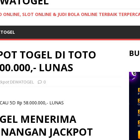
EWATOGEL
 ONLINE, SLOT ONLINE & JUDI BOLA ONLINE TERBAIK TERPERCA
ATOGEL
OT TOGEL DI TOTO
BU
00.000,- LUNAS
ackpot DEWATOGEL
0
U 5D Rp 58.000.000,- LUNAS
GEL MENERIMA
ENANGAN JACKPOT