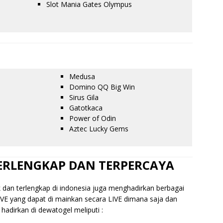
Slot Mania Gates Olympus
Medusa
Domino QQ Big Win
Sirus Gila
Gatotkaca
Power of Odin
Aztec Lucky Gems
TERLENGKAP DAN TERPERCAYA
k dan terlengkap di indonesia juga menghadirkan berbagai
VE yang dapat di mainkan secara LIVE dimana saja dan
hadirkan di dewatogel meliputi :