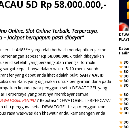
CAU 5D Rp 58.000.000,-
no Online, Slot Online Terbaik, Terpercaya,
DEWA
a – Jackpot berapapun pasti dibayar”
PLAY)
Kaba
ser id :
A18***
yang telah berhasil mendapatkan jackpot
Hadi
Kemenangan sebesar
Rp 58.000.000,-.
telah dibayarkan
ser id setelah yang bersangkutan mengisi formulir
BON
BO
ng sangat cepat hanya dalam waktu 5-10 menit sudah
BO
transfer yang dapat anda lihat adalah bukti
SAH / VALID
BO
BO
nsaksi dari Bank yang digunakan untuk pengiriman dana pada
BO
mi sampaikan kepada para pengguna setia DEWATOGEL yang
ndar Terpercaya yang pastinya membayar semua
BO
BO
DEWATOGEL PENIPU
? Reputasi “DEWATOGEL TERPERCAYA”
BO
usan ribu pengguna setia DEWATOGEL tetap menggunakan
BO
. Hapus rasa was-was dan khawatir anda, kemenangan anda
BO
BO
BO