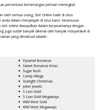
nkan persentase kemenangan pemain meningkat.
 oleh semua orang, Slot Online hadir di situs
nda dalam menjelajah di situs kami. Keseriusan
lot online diwujudkan dalam kerjasamanya dengan
yang juga sudah banyak dikenal oleh banyak masyarakat di
mainan yang dimaksud adalah :
Pyramid Bonanza
Sweet Bonanza Xmas
Sugar Rush
Candy Village
Starlight Christmas
Joker Jewels
5 Lion Gold
5 Lion Gold Megaways
Wild West Gold
Wild West Megaways