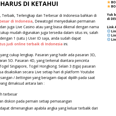
HARUS DI KETAHUI
BO
BO
Yuk b
, Terbaik, Terlengkap dan Terbesar di Indonesia bahkan di
di D
rbesar di Indonesia
, Dewatogel menyediakan permainan
k dan juga Live Casino atau yang biasa dikenal dengan nama
Link 
Lin
g cukup mudah digunakan juga tersedia dalam situs ini, salah
Lin
dengan 1 (satu ) User ID saja, anda sudah dapat
Lin
itus judi
online terbaik di Indonesia
ini.
ang cukup lengkap. Pasaran yang hadir ada pasaran 3D,
ran 5D. Pasaran 4D, yang terkenal diantara pencinta
gel Singapore, Togel Hongkong. Selain 3 (tiga) pasaran
a disaksikan secara Live setiap hari di platform Youtube
pasangan /
bettingan
yang beragam dapat dipilih pada saat
ng dimaksud antara lain :
ah terbesar
an diskon pada pemain setiap pemasangan
 dapat dimenangkan apabila angka yang keluar terbalik dari