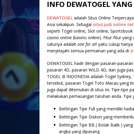
INFO DEWATOGEL YANG 
DEWATOGEL
adalah Situs Online Terpercaya
Asia sekalipun. Sebagai
situs judi online te
seperti Togel online, Slot online, Sportsboo
casino online
(kasino online). Fitur-fitur yan
satunya adalah
one for all
yaitu cukup hanya 
menjelajahi semua permainan yang ada di
s
DEWATOGEL hadir dengan pasaran-pasaran y
pasaran 4D, pasaran WILD 4D, dan juga pasa
TOGEL di INDONESIA adalah Togel Sydney, To
tersebut, pasaran Togel Toto Macau yang bis
juga dapat ditemukan di situs ini. Tipe-tipe 
melakukan pemasangan taruhan anda. Tipe ya
Bettingan Tipe Full yang memiliki hadi
Bettingan Tipe Diskon yang memberik
Bettingan Tipe BB ( Bolak Balik ) yang
angka yang dipasang