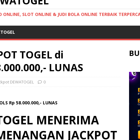
EWATOGEL
 ONLINE, SLOT ONLINE & JUDI BOLA ONLINE TERBAIK TERPERCA
ATOGEL
OT TOGEL di
BU
000.000,- LUNAS
ackpot DEWATOGEL
0
S Rp 58.000.000,- LUNAS
TOGEL MENERIMA
MENANGAN JACKPOT