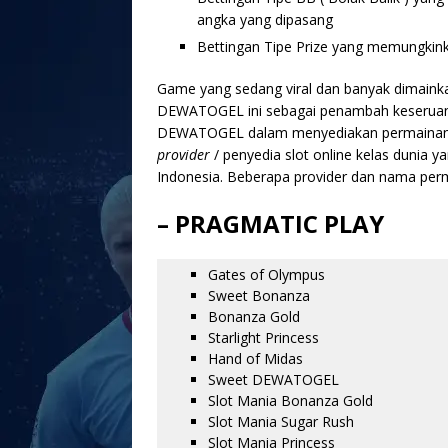
angka yang dipasang
Bettingan Tipe Prize yang memungki
Game yang sedang viral dan banyak dimainkan
DEWATOGEL ini sebagai penambah keseruan a
DEWATOGEL dalam menyediakan permainan s
provider
/ penyedia slot online kelas dunia 
Indonesia. Beberapa provider dan nama per
– PRAGMATIC PLAY
Gates of Olympus
Sweet Bonanza
Bonanza Gold
Starlight Princess
Hand of Midas
Sweet DEWATOGEL
Slot Mania Bonanza Gold
Slot Mania Sugar Rush
Slot Mania Princess