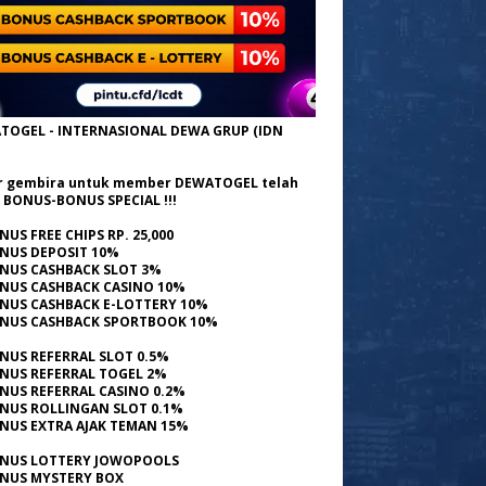
TOGEL - INTERNASIONAL DEWA GRUP (IDN
r gembira untuk member DEWATOGEL telah
r
BONUS-BONUS SPECIAL
!!!
US FREE CHIPS RP. 25,000
NUS DEPOSIT 10%
NUS CASHBACK SLOT 3%
NUS CASHBACK CASINO 10%
NUS CASHBACK E-LOTTERY 10%
NUS CASHBACK SPORTBOOK 10%
NUS REFERRAL SLOT 0.5%
NUS REFERRAL TOGEL 2%
NUS REFERRAL CASINO 0.2%
NUS ROLLINGAN SLOT 0.1%
NUS EXTRA AJAK TEMAN 15%
NUS LOTTERY JOWOPOOLS
NUS MYSTERY BOX