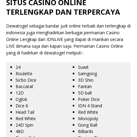
SITUS CASINO ONLINE
TERLENGKAP DAN TERPERCAYA
Dewatogel sebagai bandar judi online terbaik dan terlengkap di
indonesia juga menghadirkan berbagai permainan Casino
Online Lengkap dari IDNLIVE yang dapat di mainkan secara
LIVE dimana saja dan kapan saja. Permainan Casino Online
yang di hadirkan di dewatogel meliputi :
24
Suwit
Roulette
Samgong
Sicbo Dice
3D Shio
Baccarat
Fantan
12D
5D ball
Oglok
Poker Dice
Dice 6
IDN 4 Stand
Head Tail
Red White
Red White
Monopoly
24D Spin
Gong Ball
48D
Billiards