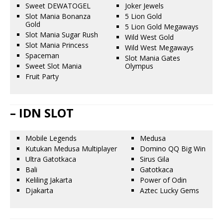
Sweet DEWATOGEL
Joker Jewels
Slot Mania Bonanza
5 Lion Gold
Gold
5 Lion Gold Megaways
Slot Mania Sugar Rush
Wild West Gold
Slot Mania Princess
Wild West Megaways
Spaceman
Slot Mania Gates
Sweet Slot Mania
Olympus
Fruit Party
– IDN SLOT
Mobile Legends
Medusa
Kutukan Medusa Multiplayer
Domino QQ Big Win
Ultra Gatotkaca
Sirus Gila
Bali
Gatotkaca
Keliling Jakarta
Power of Odin
Djakarta
Aztec Lucky Gems