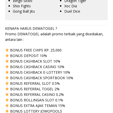
Bingo Sicbo
Dragon Tiger
Shio Fights
Xoc Dia
Gong Ball Jitu
Duel Dice
KENAPA HARUS DEWATOGEL ?
Promo DEWATOGEL adalah promo terbaik yang disediakan,
antara lain :
BONUS FREE CHIPS RP. 25,000
BONUS DEPOSIT 10%
BONUS CASHBACK SLOT 10%
BONUS CASHBACK CASINO 10%
BONUS CASHBACK E-LOTTERY 10%
BONUS CASHBACK SPORTBOOK 10%
BONUS REFERRAL SLOT 0.5%
BONUS REFERRAL TOGEL 2%
BONUS REFERRAL CASINO 0.2%
BONUS ROLLINGAN SLOT 0.1%
BONUS EXTRA AJAK TEMAN 15%
BONUS LOTTERY JOWOPOOLS