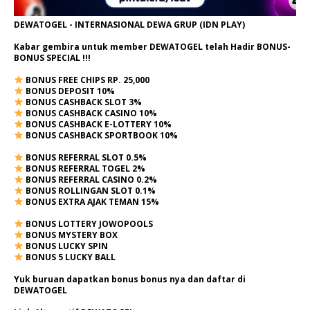
DEWATOGEL - INTERNASIONAL DEWA GRUP (IDN PLAY)
Kabar gembira untuk member DEWATOGEL telah Hadir
BONUS-
BONUS SPECIAL
!!!
BONUS FREE CHIPS RP. 25,000
BONUS DEPOSIT 10%
BONUS CASHBACK SLOT 3%
BONUS CASHBACK CASINO 10%
BONUS CASHBACK E-LOTTERY 10%
BONUS CASHBACK SPORTBOOK 10%
BONUS REFERRAL SLOT 0.5%
BONUS REFERRAL TOGEL 2%
BONUS REFERRAL CASINO 0.2%
BONUS ROLLINGAN SLOT 0.1%
BONUS EXTRA AJAK TEMAN 15%
BONUS LOTTERY JOWOPOOLS
BONUS MYSTERY BOX
BONUS LUCKY SPIN
BONUS 5 LUCKY BALL
Yuk buruan dapatkan bonus bonus nya dan daftar di
DEWATOGEL