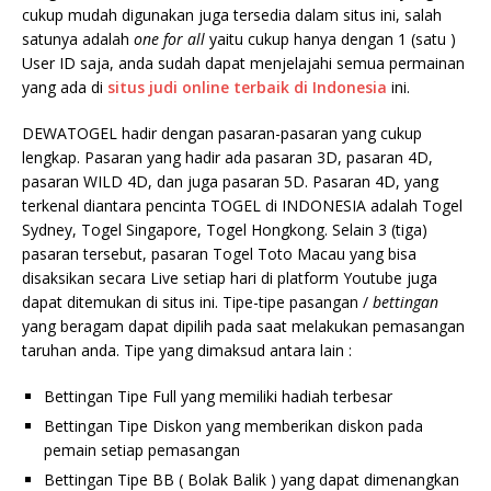
cukup mudah digunakan juga tersedia dalam situs ini, salah
satunya adalah
one for all
yaitu cukup hanya dengan 1 (satu )
User ID saja, anda sudah dapat menjelajahi semua permainan
yang ada di
situs judi
online terbaik di Indonesia
ini.
DEWATOGEL hadir dengan pasaran-pasaran yang cukup
lengkap. Pasaran yang hadir ada pasaran 3D, pasaran 4D,
pasaran WILD 4D, dan juga pasaran 5D. Pasaran 4D, yang
terkenal diantara pencinta TOGEL di INDONESIA adalah Togel
Sydney, Togel Singapore, Togel Hongkong. Selain 3 (tiga)
pasaran tersebut, pasaran Togel Toto Macau yang bisa
disaksikan secara Live setiap hari di platform Youtube juga
dapat ditemukan di situs ini. Tipe-tipe pasangan /
bettingan
yang beragam dapat dipilih pada saat melakukan pemasangan
taruhan anda. Tipe yang dimaksud antara lain :
Bettingan Tipe Full yang memiliki hadiah terbesar
Bettingan Tipe Diskon yang memberikan diskon pada
pemain setiap pemasangan
Bettingan Tipe BB ( Bolak Balik ) yang dapat dimenangkan