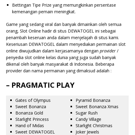
Bettingan Tipe Prize yang memungkinkan persentase
kemenangan pemain meningkat.
Game yang sedang viral dan banyak dimainkan oleh semua
orang, Slot Online hadir di situs DEWATOGEL ini sebagai
penambah keseruan anda dalam menjelajah di situs kami.
Keseriusan DEWATOGEL dalam menyediakan permainan slot
online diwujudkan dalam kerjasamanya dengan
provider
/
penyedia slot online kelas dunia yang juga sudah banyak
dikenal oleh banyak masyarakat di Indonesia. Beberapa
provider dan nama permainan yang dimaksud adalah :
– PRAGMATIC PLAY
Gates of Olympus
Pyramid Bonanza
Sweet Bonanza
Sweet Bonanza Xmas
Bonanza Gold
Sugar Rush
Starlight Princess
Candy Village
Hand of Midas
Starlight Christmas
Sweet DEWATOGEL
Joker Jewels