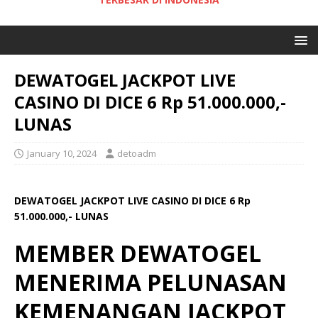
DEWATOGEL JACKPOT LIVE
CASINO DI DICE 6 Rp 51.000.000,-
LUNAS
January 10, 2024
detoadm
DEWATOGEL JACKPOT LIVE CASINO DI DICE 6 Rp
51.000.000,- LUNAS
MEMBER DEWATOGEL
MENERIMA PELUNASAN
KEMENANGAN JACKPOT