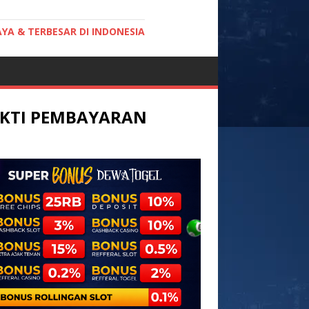
YA & TERBESAR DI INDONESIA
KTI PEMBAYARAN