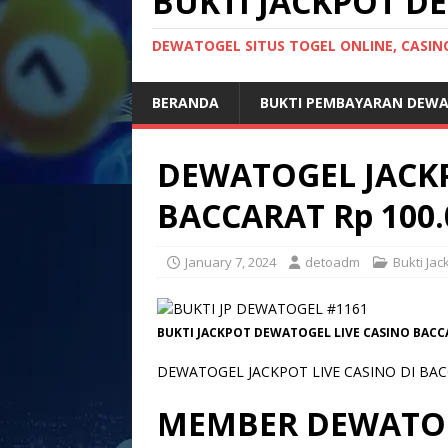
BUKTI JACKPOT D
DEWATOGEL SITUS TOGEL ONLINE, CASINO
BERANDA
BUKTI PEMBAYARAN DEW
DEWATOGEL JACKP
BACCARAT Rp 100.
January 7, 2024
detoadm
Bukti Ja
BUKTI JACKPOT DEWATOGEL LIVE CASINO BACC
DEWATOGEL JACKPOT LIVE CASINO DI BACC
MEMBER DEWATO