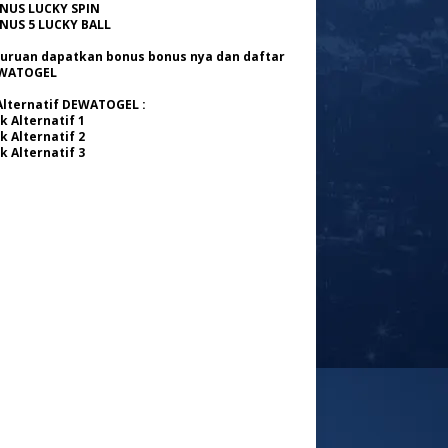
NUS LUCKY SPIN
NUS 5 LUCKY BALL
uruan dapatkan bonus bonus nya dan daftar
EWATOGEL
Alternatif
DEWATOGEL
:
k Alternatif 1
k Alternatif 2
k Alternatif 3