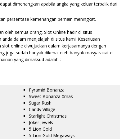
 dapat dimenangkan apabila angka yang keluar terbalik dari
nkan persentase kemenangan pemain meningkat.
 oleh semua orang, Slot Online hadir di situs
nda dalam menjelajah di situs kami. Keseriusan
lot online diwujudkan dalam kerjasamanya dengan
yang juga sudah banyak dikenal oleh banyak masyarakat di
mainan yang dimaksud adalah :
Pyramid Bonanza
Sweet Bonanza Xmas
Sugar Rush
Candy Village
Starlight Christmas
Joker Jewels
5 Lion Gold
5 Lion Gold Megaways