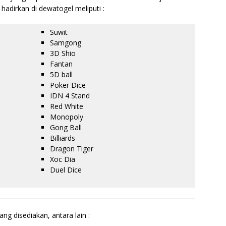
hadirkan di dewatogel meliputi :
Suwit
Samgong
3D Shio
Fantan
5D ball
Poker Dice
IDN 4 Stand
Red White
Monopoly
Gong Ball
Billiards
Dragon Tiger
Xoc Dia
Duel Dice
 disediakan, antara lain :