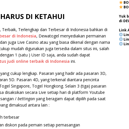
BO
BO
HARUS DI KETAHUI
Yuk b
di D
, Terbaik, Terlengkap dan Terbesar di Indonesia bahkan di
Link 
Lin
rbesar di Indonesia
, Dewatogel menyediakan permainan
Lin
k dan juga Live Casino atau yang biasa dikenal dengan nama
Lin
g cukup mudah digunakan juga tersedia dalam situs ini, salah
dengan 1 (satu ) User ID saja, anda sudah dapat
itus judi
online terbaik di Indonesia
ini.
ang cukup lengkap. Pasaran yang hadir ada pasaran 3D,
ran 5D. Pasaran 4D, yang terkenal diantara pencinta
gel Singapore, Togel Hongkong. Selain 3 (tiga) pasaran
a disaksikan secara Live setiap hari di platform Youtube
pasangan /
bettingan
yang beragam dapat dipilih pada saat
ng dimaksud antara lain :
ah terbesar
an diskon pada pemain setiap pemasangan