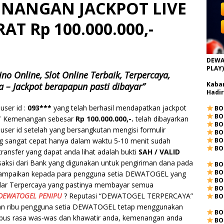
NANGAN JACKPOT LIVE
T Rp 100.000.000,-
DEWA
PLAY)
no Online, Slot Online Terbaik, Terpercaya,
Kaba
a – Jackpot berapapun pasti dibayar”
Hadi
ser id :
093***
yang telah berhasil mendapatkan jackpot
BON
BO
T
Kemenangan sebesar
Rp 100.000.000,-.
telah dibayarkan
BO
ser id setelah yang bersangkutan mengisi formulir
BO
ng sangat cepat hanya dalam waktu 5-10 menit sudah
BO
BO
transfer yang dapat anda lihat adalah bukti
SAH / VALID
nsaksi dari Bank yang digunakan untuk pengiriman dana pada
BO
BO
mi sampaikan kepada para pengguna setia DEWATOGEL yang
BO
ndar Terpercaya yang pastinya membayar semua
BO
DEWATOGEL PENIPU
? Reputasi “DEWATOGEL TERPERCAYA”
BO
usan ribu pengguna setia DEWATOGEL tetap menggunakan
BO
. Hapus rasa was-was dan khawatir anda, kemenangan anda
BO