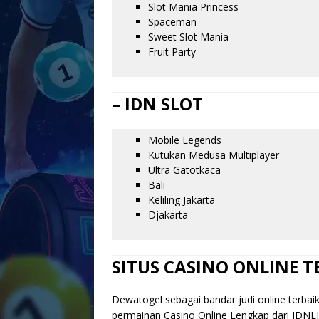
Slot Mania Princess
Spaceman
Sweet Slot Mania
Fruit Party
– IDN SLOT
Mobile Legends
Kutukan Medusa Multiplayer
Ultra Gatotkaca
Bali
Keliling Jakarta
Djakarta
SITUS CASINO ONLINE 
Dewatogel sebagai bandar judi online terbai
permainan Casino Online Lengkap dari IDNLI