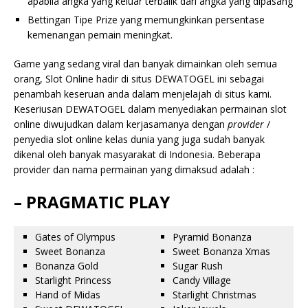
apabila angka yang keluar terbalik dari angka yang dipasang
Bettingan Tipe Prize yang memungkinkan persentase
kemenangan pemain meningkat.
Game yang sedang viral dan banyak dimainkan oleh semua
orang, Slot Online hadir di situs DEWATOGEL ini sebagai
penambah keseruan anda dalam menjelajah di situs kami.
Keseriusan DEWATOGEL dalam menyediakan permainan slot
online diwujudkan dalam kerjasamanya dengan
provider
/
penyedia slot online kelas dunia yang juga sudah banyak
dikenal oleh banyak masyarakat di Indonesia. Beberapa
provider dan nama permainan yang dimaksud adalah :
– PRAGMATIC PLAY
Gates of Olympus
Pyramid Bonanza
Sweet Bonanza
Sweet Bonanza Xmas
Bonanza Gold
Sugar Rush
Starlight Princess
Candy Village
Hand of Midas
Starlight Christmas