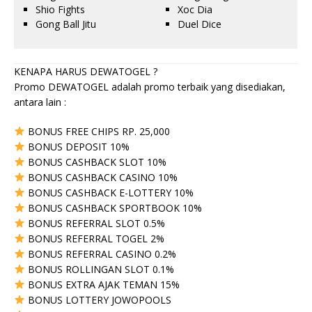
Shio Fights
Xoc Dia
Gong Ball Jitu
Duel Dice
KENAPA HARUS DEWATOGEL ?
Promo DEWATOGEL adalah promo terbaik yang disediakan,
antara lain :
BONUS FREE CHIPS RP. 25,000
BONUS DEPOSIT 10%
BONUS CASHBACK SLOT 10%
BONUS CASHBACK CASINO 10%
BONUS CASHBACK E-LOTTERY 10%
BONUS CASHBACK SPORTBOOK 10%
BONUS REFERRAL SLOT 0.5%
BONUS REFERRAL TOGEL 2%
BONUS REFERRAL CASINO 0.2%
BONUS ROLLINGAN SLOT 0.1%
BONUS EXTRA AJAK TEMAN 15%
BONUS LOTTERY JOWOPOOLS