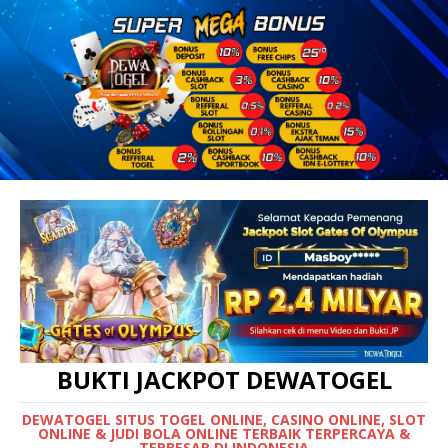
BUKTI JACKPOT DEWATOGEL
DEWATOGEL SITUS TOGEL ONLINE, CASINO ONLINE, SLOT
ONLINE & JUDI BOLA ONLINE TERBAIK TERPERCAYA &
TERBESAR DI INDONESIA