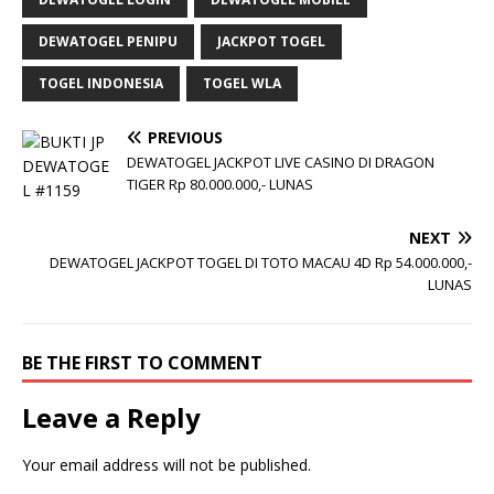
DEWATOGEL PENIPU
JACKPOT TOGEL
TOGEL INDONESIA
TOGEL WLA
PREVIOUS
DEWATOGEL JACKPOT LIVE CASINO DI DRAGON
TIGER Rp 80.000.000,- LUNAS
NEXT
DEWATOGEL JACKPOT TOGEL DI TOTO MACAU 4D Rp 54.000.000,-
LUNAS
BE THE FIRST TO COMMENT
Leave a Reply
Your email address will not be published.