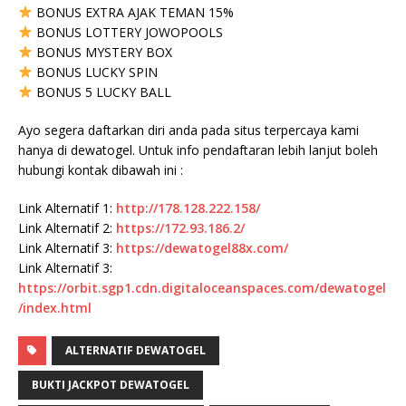
BONUS EXTRA AJAK TEMAN 15%
BONUS LOTTERY JOWOPOOLS
BONUS MYSTERY BOX
BONUS LUCKY SPIN
BONUS 5 LUCKY BALL
Ayo segera daftarkan diri anda pada situs terpercaya kami
hanya di dewatogel. Untuk info pendaftaran lebih lanjut boleh
hubungi kontak dibawah ini :
Link Alternatif 1:
http://178.128.222.158/
Link Alternatif 2:
https://172.93.186.2/
Link Alternatif 3:
https://dewatogel88x.com/
Link Alternatif 3:
https://orbit.sgp1.cdn.digitaloceanspaces.com/dewatogel
/index.html
ALTERNATIF DEWATOGEL
BUKTI JACKPOT DEWATOGEL