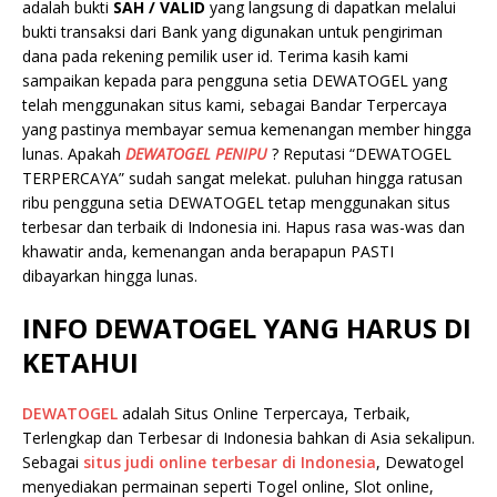
adalah bukti
SAH / VALID
yang langsung di dapatkan melalui
bukti transaksi dari Bank yang digunakan untuk pengiriman
dana pada rekening pemilik user id. Terima kasih kami
sampaikan kepada para pengguna setia DEWATOGEL yang
telah menggunakan situs kami, sebagai Bandar Terpercaya
yang pastinya membayar semua kemenangan member hingga
lunas. Apakah
DEWATOGEL PENIPU
? Reputasi “DEWATOGEL
TERPERCAYA” sudah sangat melekat. puluhan hingga ratusan
ribu pengguna setia DEWATOGEL tetap menggunakan situs
terbesar dan terbaik di Indonesia ini. Hapus rasa was-was dan
khawatir anda, kemenangan anda berapapun PASTI
dibayarkan hingga lunas.
INFO DEWATOGEL YANG HARUS DI
KETAHUI
DEWATOGEL
adalah Situs Online Terpercaya, Terbaik,
Terlengkap dan Terbesar di Indonesia bahkan di Asia sekalipun.
Sebagai
situs judi online terbesar di Indonesia
, Dewatogel
menyediakan permainan seperti Togel online, Slot online,