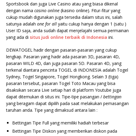
Sportsbook dan juga Live Casino atau yang biasa dikenal
dengan nama
casino online
(kasino online). Fitur-fitur yang
cukup mudah digunakan juga tersedia dalam situs ini, salah
satunya adalah
one for all
yaitu cukup hanya dengan 1 (satu )
User ID saja, anda sudah dapat menjelajahi semua permainan
yang ada di
situs judi online terbaik di Indonesia
ini.
DEWATOGEL hadir dengan pasaran-pasaran yang cukup
lengkap. Pasaran yang hadir ada pasaran 3D, pasaran 4D,
pasaran WILD 4D, dan juga pasaran 5D. Pasaran 4D, yang
terkenal diantara pencinta TOGEL di INDONESIA adalah Togel
Sydney, Togel Singapore, Togel Hongkong. Selain 3 (tiga)
pasaran tersebut, pasaran Togel Toto Macau yang bisa
disaksikan secara Live setiap hari di platform Youtube juga
dapat ditemukan di situs ini. Tipe-tipe pasangan /
bettingan
yang beragam dapat dipilih pada saat melakukan pemasangan
taruhan anda. Tipe yang dimaksud antara lain :
Bettingan Tipe Full yang memiliki hadiah terbesar
Bettingan Tipe Diskon yang memberikan diskon pada