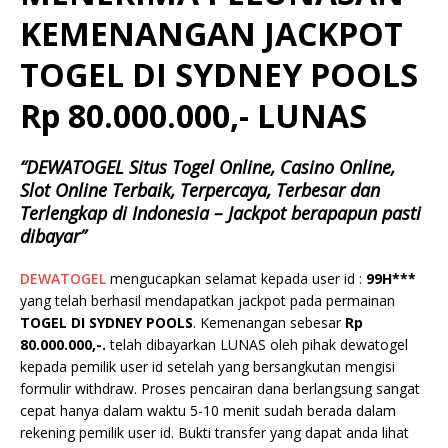
KEMENANGAN JACKPOT
TOGEL DI SYDNEY POOLS
Rp 80.000.000,- LUNAS
“DEWATOGEL Situs Togel Online, Casino Online,
Slot Online Terbaik, Terpercaya, Terbesar dan
Terlengkap di Indonesia – Jackpot berapapun pasti
dibayar”
DEWATOGEL
mengucapkan selamat kepada user id :
99H***
yang telah berhasil mendapatkan jackpot pada permainan
TOGEL DI SYDNEY POOLS
. Kemenangan sebesar
Rp
80.000.000,-.
telah dibayarkan LUNAS oleh pihak dewatogel
kepada pemilik user id setelah yang bersangkutan mengisi
formulir withdraw. Proses pencairan dana berlangsung sangat
cepat hanya dalam waktu 5-10 menit sudah berada dalam
rekening pemilik user id. Bukti transfer yang dapat anda lihat