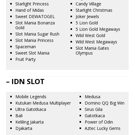
Starlight Princess
Candy Village
Hand of Midas
Starlight Christmas
Sweet DEWATOGEL
Joker Jewels
Slot Mania Bonanza
5 Lion Gold
Gold
5 Lion Gold Megaways
Slot Mania Sugar Rush
Wild West Gold
Slot Mania Princess
Wild West Megaways
Spaceman
Slot Mania Gates
Sweet Slot Mania
Olympus
Fruit Party
– IDN SLOT
Mobile Legends
Medusa
Kutukan Medusa Multiplayer
Domino QQ Big Win
Ultra Gatotkaca
Sirus Gila
Bali
Gatotkaca
Keliling Jakarta
Power of Odin
Djakarta
Aztec Lucky Gems