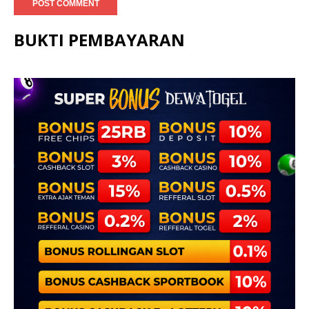
BUKTI PEMBAYARAN