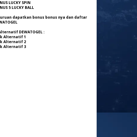
NUS LUCKY SPIN
NUS 5 LUCKY BALL
uruan dapatkan bonus bonus nya dan daftar
EWATOGEL
Alternatif
DEWATOGEL
:
k Alternatif 1
k Alternatif 2
k Alternatif 3