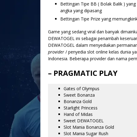
Bettingan Tipe BB ( Bolak Balik ) yang
angka yang dipasang
Bettingan Tipe Prize yang memungki
Game yang sedang viral dan banyak dimainkan
DEWATOGEL ini sebagai penambah keseruan a
DEWATOGEL dalam menyediakan permainan s
provider
/ penyedia slot online kelas dunia 
Indonesia. Beberapa provider dan nama per
– PRAGMATIC PLAY
Gates of Olympus
Sweet Bonanza
Bonanza Gold
Starlight Princess
Hand of Midas
Sweet DEWATOGEL
Slot Mania Bonanza Gold
Slot Mania Sugar Rush