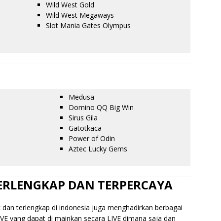
Wild West Gold
Wild West Megaways
Slot Mania Gates Olympus
Medusa
Domino QQ Big Win
Sirus Gila
Gatotkaca
Power of Odin
Aztec Lucky Gems
TERLENGKAP DAN TERPERCAYA
k dan terlengkap di indonesia juga menghadirkan berbagai
VE yang dapat di mainkan secara LIVE dimana saja dan