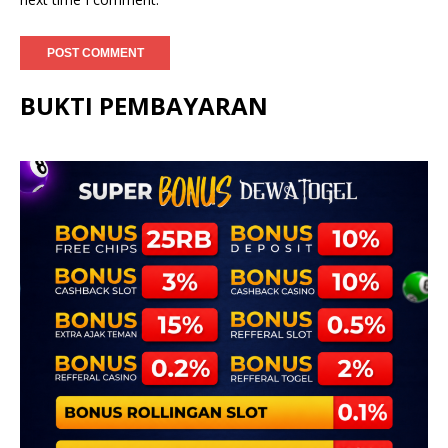
BUKTI PEMBAYARAN