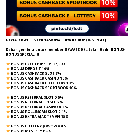
DEWATOGEL - INTERNASIONAL DEWA GRUP (IDN PLAY)
Kabar gembira untuk member DEWATOGEL telah Hadir
BONUS-
BONUS SPECIAL
!!!
BONUS FREE CHIPS RP. 25,000
BONUS DEPOSIT 10%
BONUS CASHBACK SLOT 3%
BONUS CASHBACK CASINO 10%
BONUS CASHBACK E-LOTTERY 10%
BONUS CASHBACK SPORTBOOK 10%
BONUS REFERRAL SLOT 0.5%
BONUS REFERRAL TOGEL 2%
BONUS REFERRAL CASINO 0.2%
BONUS ROLLINGAN SLOT 0.1%
BONUS EXTRA AJAK TEMAN 15%
BONUS LOTTERY JOWOPOOLS
BONUS MYSTERY BOX