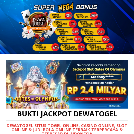
BUKTI JACKPOT DEWATOGEL
DEWATOGEL SITUS TOGEL ONLINE, CASINO ONLINE, SLOT
ONLINE & JUDI BOLA ONLINE TERBAIK TERPERCAYA &
TERBESAR DI INDONESIA