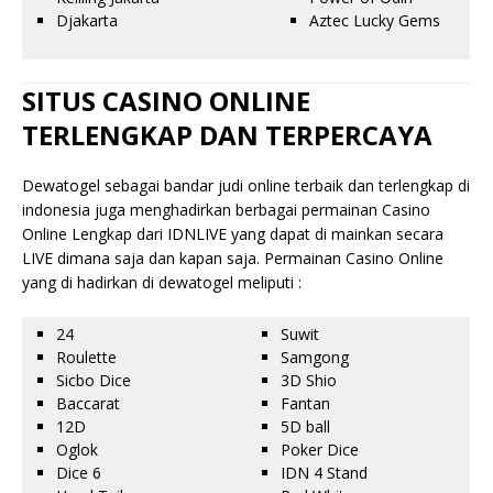
Djakarta
Aztec Lucky Gems
SITUS CASINO ONLINE
TERLENGKAP DAN TERPERCAYA
Dewatogel sebagai bandar judi online terbaik dan terlengkap di
indonesia juga menghadirkan berbagai permainan Casino
Online Lengkap dari IDNLIVE yang dapat di mainkan secara
LIVE dimana saja dan kapan saja. Permainan Casino Online
yang di hadirkan di dewatogel meliputi :
24
Suwit
Roulette
Samgong
Sicbo Dice
3D Shio
Baccarat
Fantan
12D
5D ball
Oglok
Poker Dice
Dice 6
IDN 4 Stand