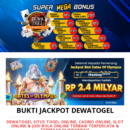
BUKTI JACKPOT DEWATOGEL
DEWATOGEL SITUS TOGEL ONLINE, CASINO ONLINE, SLOT
ONLINE & JUDI BOLA ONLINE TERBAIK TERPERCAYA &
TERBESAR DI INDONESIA