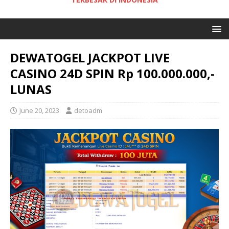
DEWATOGEL JACKPOT LIVE
CASINO 24D SPIN Rp 100.000.000,-
LUNAS
June 20, 2023
detoadm