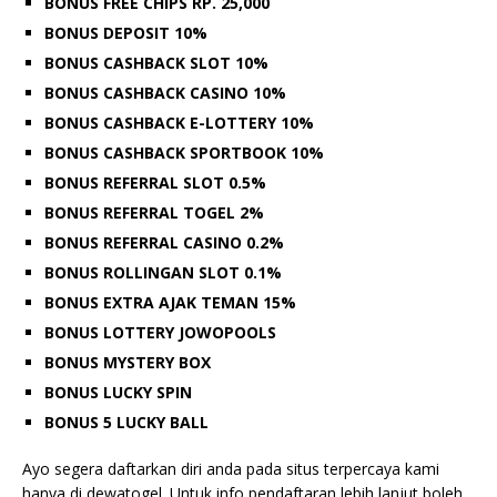
BONUS FREE CHIPS RP. 25,000
BONUS DEPOSIT 10%
BONUS CASHBACK SLOT 10%
BONUS CASHBACK CASINO 10%
BONUS CASHBACK E-LOTTERY 10%
BONUS CASHBACK SPORTBOOK 10%
BONUS REFERRAL SLOT 0.5%
BONUS REFERRAL TOGEL 2%
BONUS REFERRAL CASINO 0.2%
BONUS ROLLINGAN SLOT 0.1%
BONUS EXTRA AJAK TEMAN 15%
BONUS LOTTERY JOWOPOOLS
BONUS MYSTERY BOX
BONUS LUCKY SPIN
BONUS 5 LUCKY BALL
Ayo segera daftarkan diri anda pada situs terpercaya kami
hanya di dewatogel. Untuk info pendaftaran lebih lanjut boleh