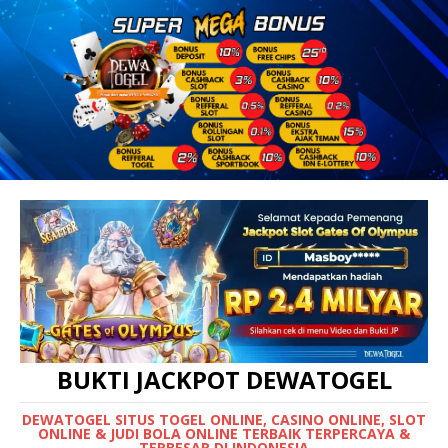
BUKTI JACKPOT DEWATOGEL
DEWATOGEL SITUS TOGEL ONLINE, CASINO ONLINE, SLOT
ONLINE & JUDI BOLA ONLINE TERBAIK TERPERCAYA &
TERBESAR DI INDONESIA