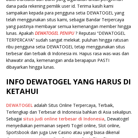
dana pada rekening pemilik user id. Terima kasih kami
sampaikan kepada para pengguna setia DEWATOGEL yang
telah menggunakan situs kami, sebagai Bandar Terpercaya
yang pastinya membayar semua kemenangan member hingga
lunas. Apakah
DEWATOGEL PENIPU
? Reputasi “DEWATOGEL
TERPERCAYA” sudah sangat melekat. puluhan hingga ratusan
ribu pengguna setia DEWATOGEL tetap menggunakan situs
terbesar dan terbaik di Indonesia ini. Hapus rasa was-was dan
khawatir anda, kemenangan anda berapapun PASTI
dibayarkan hingga lunas.
INFO DEWATOGEL YANG HARUS DI
KETAHUI
DEWATOGEL
adalah Situs Online Terpercaya, Terbaik,
Terlengkap dan Terbesar di Indonesia bahkan di Asia sekalipun.
Sebagai
situs judi online terbesar di Indonesia
, Dewatogel
menyediakan permainan seperti Togel online, Slot online,
Sportsbook dan juga Live Casino atau yang biasa dikenal