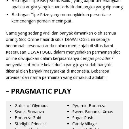
Bettingan Tipe BB ( Bolak Balik ) yang dapat dimenangkan
apabila angka yang keluar terbalik dari angka yang dipasang
Bettingan Tipe Prize yang memungkinkan persentase
kemenangan pemain meningkat.
Game yang sedang viral dan banyak dimainkan oleh semua
orang, Slot Online hadir di situs DEWATOGEL ini sebagai
penambah keseruan anda dalam menjelajah di situs kami.
Keseriusan DEWATOGEL dalam menyediakan permainan slot
online diwujudkan dalam kerjasamanya dengan
provider
/
penyedia slot online kelas dunia yang juga sudah banyak
dikenal oleh banyak masyarakat di Indonesia. Beberapa
provider dan nama permainan yang dimaksud adalah :
– PRAGMATIC PLAY
Gates of Olympus
Pyramid Bonanza
Sweet Bonanza
Sweet Bonanza Xmas
Bonanza Gold
Sugar Rush
Starlight Princess
Candy Village