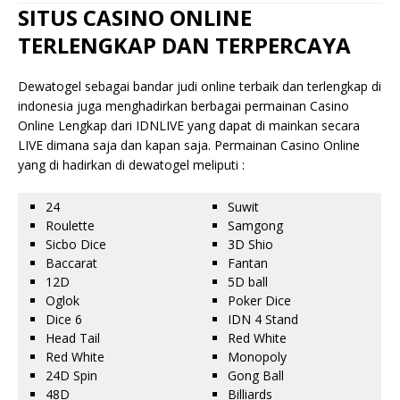
SITUS CASINO ONLINE
TERLENGKAP DAN TERPERCAYA
Dewatogel sebagai bandar judi online terbaik dan terlengkap di
indonesia juga menghadirkan berbagai permainan Casino
Online Lengkap dari IDNLIVE yang dapat di mainkan secara
LIVE dimana saja dan kapan saja. Permainan Casino Online
yang di hadirkan di dewatogel meliputi :
24
Suwit
Roulette
Samgong
Sicbo Dice
3D Shio
Baccarat
Fantan
12D
5D ball
Oglok
Poker Dice
Dice 6
IDN 4 Stand
Head Tail
Red White
Red White
Monopoly
24D Spin
Gong Ball
48D
Billiards