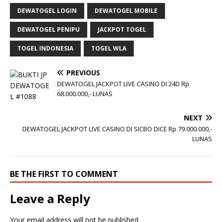
DEWATOGEL LOGIN
DEWATOGEL MOBILE
DEWATOGEL PENIPU
JACKPOT TOGEL
TOGEL INDONESIA
TOGEL WLA
PREVIOUS
DEWATOGEL JACKPOT LIVE CASINO DI 24D Rp
68.000.000,- LUNAS
NEXT
DEWATOGEL JACKPOT LIVE CASINO DI SICBO DICE Rp 79.000.000,-
LUNAS
BE THE FIRST TO COMMENT
Leave a Reply
Your email address will not be published.