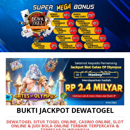
BUKTI JACKPOT DEWATOGEL
DEWATOGEL SITUS TOGEL ONLINE, CASINO ONLINE, SLOT
ONLINE & JUDI BOLA ONLINE TERBAIK TERPERCAYA &
TERBESAR DI INDONESIA