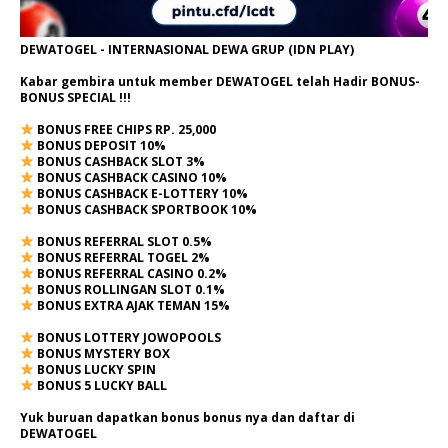
DEWATOGEL - INTERNASIONAL DEWA GRUP (IDN PLAY)
Kabar gembira untuk member DEWATOGEL telah Hadir
BONUS-
BONUS SPECIAL
!!!
BONUS FREE CHIPS RP. 25,000
BONUS DEPOSIT 10%
BONUS CASHBACK SLOT 3%
BONUS CASHBACK CASINO 10%
BONUS CASHBACK E-LOTTERY 10%
BONUS CASHBACK SPORTBOOK 10%
BONUS REFERRAL SLOT 0.5%
BONUS REFERRAL TOGEL 2%
BONUS REFERRAL CASINO 0.2%
BONUS ROLLINGAN SLOT 0.1%
BONUS EXTRA AJAK TEMAN 15%
BONUS LOTTERY JOWOPOOLS
BONUS MYSTERY BOX
BONUS LUCKY SPIN
BONUS 5 LUCKY BALL
Yuk buruan dapatkan bonus bonus nya dan daftar di
DEWATOGEL