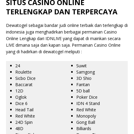
SITUS CASINO ONLINE
TERLENGKAP DAN TERPERCAYA
Dewatogel sebagai bandar judi online terbaik dan terlengkap di
indonesia juga menghadirkan berbagai permainan Casino
Online Lengkap dari IDNLIVE yang dapat di mainkan secara
LIVE dimana saja dan kapan saja. Permainan Casino Online
yang di hadirkan di dewatogel meliputi :
24
Suwit
Roulette
Samgong
Sicbo Dice
3D Shio
Baccarat
Fantan
12D
5D ball
Oglok
Poker Dice
Dice 6
IDN 4 Stand
Head Tail
Red White
Red White
Monopoly
24D Spin
Gong Ball
48D
Billiards