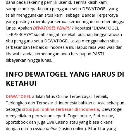
dana pada rekening pemilik user id. Terima kasih kami
sampaikan kepada para pengguna setia DEWATOGEL yang
telah menggunakan situs kami, sebagai Bandar Terpercaya
yang pastinya membayar semua kemenangan member hingga
lunas. Apakah
DEWATOGEL PENIPU
? Reputasi “DEWATOGEL
TERPERCAYA” sudah sangat melekat. puluhan hingga ratusan
ribu pengguna setia DEWATOGEL tetap menggunakan situs
terbesar dan terbaik di Indonesia ini. Hapus rasa was-was dan
khawatir anda, kemenangan anda berapapun PASTI
dibayarkan hingga lunas.
INFO DEWATOGEL YANG HARUS DI
KETAHUI
DEWATOGEL
adalah Situs Online Terpercaya, Terbaik,
Terlengkap dan Terbesar di Indonesia bahkan di Asia sekalipun.
Sebagai
situs judi online terbesar di Indonesia
, Dewatogel
menyediakan permainan seperti Togel online, Slot online,
Sportsbook dan juga Live Casino atau yang biasa dikenal
dengan nama
casino online
(kasino online). Fitur-fitur yang