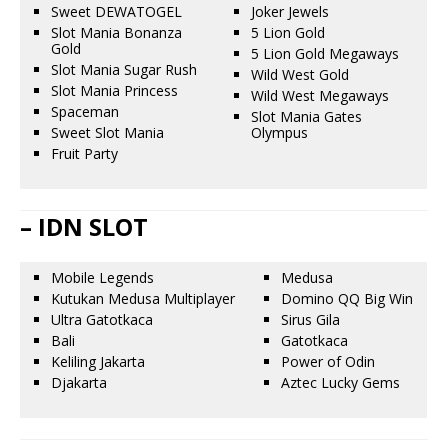
Sweet DEWATOGEL
Joker Jewels
Slot Mania Bonanza
5 Lion Gold
Gold
5 Lion Gold Megaways
Slot Mania Sugar Rush
Wild West Gold
Slot Mania Princess
Wild West Megaways
Spaceman
Slot Mania Gates
Sweet Slot Mania
Olympus
Fruit Party
– IDN SLOT
Mobile Legends
Medusa
Kutukan Medusa Multiplayer
Domino QQ Big Win
Ultra Gatotkaca
Sirus Gila
Bali
Gatotkaca
Keliling Jakarta
Power of Odin
Djakarta
Aztec Lucky Gems