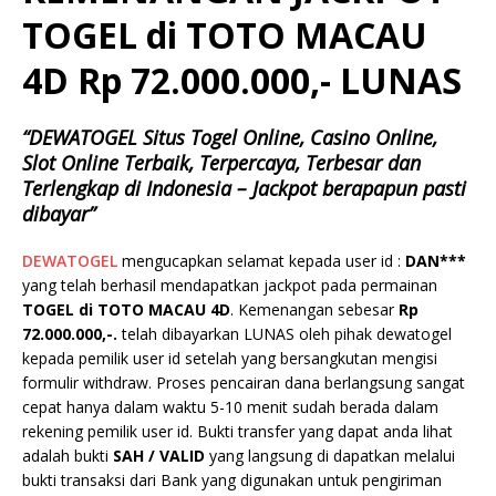
TOGEL di TOTO MACAU
4D Rp 72.000.000,- LUNAS
“DEWATOGEL Situs Togel Online, Casino Online,
Slot Online Terbaik, Terpercaya, Terbesar dan
Terlengkap di Indonesia – Jackpot berapapun pasti
dibayar”
DEWATOGEL
mengucapkan selamat kepada user id :
DAN***
yang telah berhasil mendapatkan jackpot pada permainan
TOGEL di TOTO MACAU
4D
. Kemenangan sebesar
Rp
72.000.000,-.
telah dibayarkan LUNAS oleh pihak dewatogel
kepada pemilik user id setelah yang bersangkutan mengisi
formulir withdraw. Proses pencairan dana berlangsung sangat
cepat hanya dalam waktu 5-10 menit sudah berada dalam
rekening pemilik user id. Bukti transfer yang dapat anda lihat
adalah bukti
SAH / VALID
yang langsung di dapatkan melalui
bukti transaksi dari Bank yang digunakan untuk pengiriman