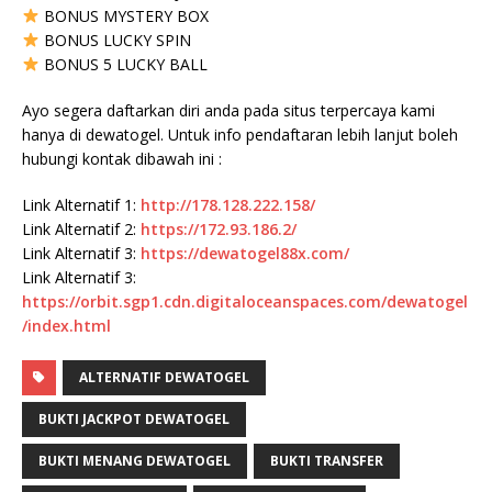
BONUS MYSTERY BOX
BONUS LUCKY SPIN
BONUS 5 LUCKY BALL
Ayo segera daftarkan diri anda pada situs terpercaya kami
hanya di dewatogel. Untuk info pendaftaran lebih lanjut boleh
hubungi kontak dibawah ini :
Link Alternatif 1:
http://178.128.222.158/
Link Alternatif 2:
https://172.93.186.2/
Link Alternatif 3:
https://dewatogel88x.com/
Link Alternatif 3:
https://orbit.sgp1.cdn.digitaloceanspaces.com/dewatogel
/index.html
ALTERNATIF DEWATOGEL
BUKTI JACKPOT DEWATOGEL
BUKTI MENANG DEWATOGEL
BUKTI TRANSFER