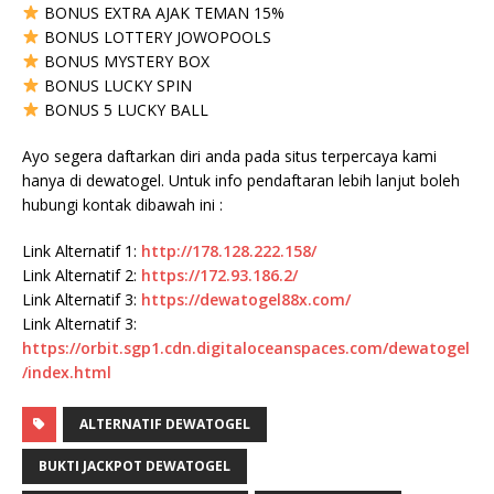
BONUS EXTRA AJAK TEMAN 15%
BONUS LOTTERY JOWOPOOLS
BONUS MYSTERY BOX
BONUS LUCKY SPIN
BONUS 5 LUCKY BALL
Ayo segera daftarkan diri anda pada situs terpercaya kami
hanya di dewatogel. Untuk info pendaftaran lebih lanjut boleh
hubungi kontak dibawah ini :
Link Alternatif 1:
http://178.128.222.158/
Link Alternatif 2:
https://172.93.186.2/
Link Alternatif 3:
https://dewatogel88x.com/
Link Alternatif 3:
https://orbit.sgp1.cdn.digitaloceanspaces.com/dewatogel
/index.html
ALTERNATIF DEWATOGEL
BUKTI JACKPOT DEWATOGEL