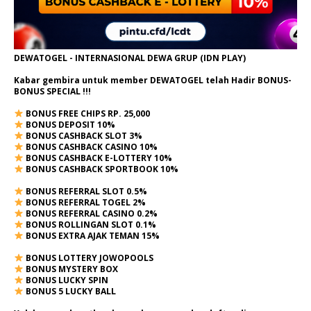
DEWATOGEL - INTERNASIONAL DEWA GRUP (IDN PLAY)
Kabar gembira untuk member DEWATOGEL telah Hadir
BONUS-
BONUS SPECIAL
!!!
BONUS FREE CHIPS RP. 25,000
BONUS DEPOSIT 10%
BONUS CASHBACK SLOT 3%
BONUS CASHBACK CASINO 10%
BONUS CASHBACK E-LOTTERY 10%
BONUS CASHBACK SPORTBOOK 10%
BONUS REFERRAL SLOT 0.5%
BONUS REFERRAL TOGEL 2%
BONUS REFERRAL CASINO 0.2%
BONUS ROLLINGAN SLOT 0.1%
BONUS EXTRA AJAK TEMAN 15%
BONUS LOTTERY JOWOPOOLS
BONUS MYSTERY BOX
BONUS LUCKY SPIN
BONUS 5 LUCKY BALL