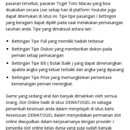
pasaran tersebut, pasaran Togel Toto Macau yang bisa
disaksikan secara Live setiap hari di platform Youtube juga
dapat ditemukan di situs ini. Tipe-tipe pasangan /
bettingan
yang beragam dapat dipilih pada saat melakukan pemasangan
taruhan anda. Tipe yang dimaksud antara lain :
Bettingan Tipe Full yang memiliki hadiah terbesar
Bettingan Tipe Diskon yang memberikan diskon pada
pemain setiap pemasangan
Bettingan Tipe BB ( Bolak Balik ) yang dapat dimenangkan
apabila angka yang keluar terbalik dari angka yang dipasang
Bettingan Tipe Prize yang memungkinkan persentase
kemenangan pemain meningkat.
Game yang sedang viral dan banyak dimainkan oleh semua
orang, Slot Online hadir di situs DEWATOGEL ini sebagai
penambah keseruan anda dalam menjelajah di situs kami.
Keseriusan DEWATOGEL dalam menyediakan permainan slot
online diwujudkan dalam kerjasamanya dengan
provider
/
penyedia slot online kelas dunia yang juga sudah banyak