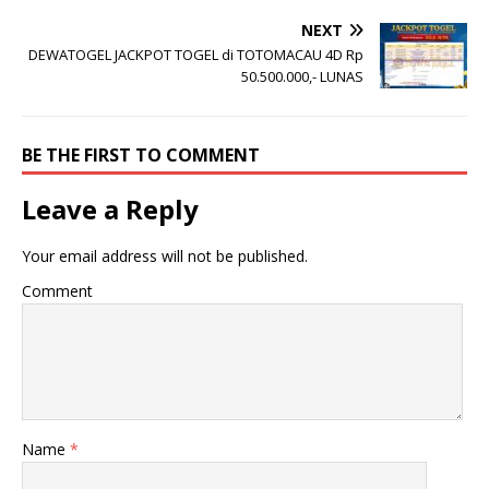
NEXT
DEWATOGEL JACKPOT TOGEL di TOTOMACAU 4D Rp
50.500.000,- LUNAS
BE THE FIRST TO COMMENT
Leave a Reply
Your email address will not be published.
Comment
Name
*