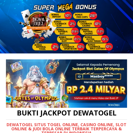
BUKTI JACKPOT DEWATOGEL
DEWATOGEL SITUS TOGEL ONLINE, CASINO ONLINE, SLOT
ONLINE & JUDI BOLA ONLINE TERBAIK TERPERCAYA &
TERBESAR DI INDONESIA