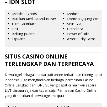
– IDN SLOT
Mobile Legends
Medusa
Kutukan Medusa Multiplayer
Domino QQ Big Win
Ultra Gatotkaca
Sirus Gila
Bali
Gatotkaca
Keliling Jakarta
Power of Odin
Djakarta
Aztec Lucky Gems
SITUS CASINO ONLINE
TERLENGKAP DAN TERPERCAYA
Dewatogel sebagai bandar judi online terbaik dan terlengkap di
indonesia juga menghadirkan berbagai permainan Casino
Online Lengkap dari IDNLIVE yang dapat di mainkan secara
LIVE dimana saja dan kapan saja. Permainan Casino Online
yang di hadirkan di dewatogel meliputi :
24
Suwit