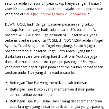
satunya adalah
one for all
yaitu cukup hanya dengan 1 (satu )
User ID saja, anda sudah dapat menjelajahi semua permainan
yang ada di
situs judi online terbaik di Indonesia
ini.
DEWATOGEL hadir dengan pasaran-pasaran yang cukup
lengkap. Pasaran yang hadir ada pasaran 3D, pasaran 4D,
pasaran WILD 4D, dan juga pasaran 5D. Pasaran 4D, yang
terkenal diantara pencinta TOGEL di INDONESIA adalah Togel
Sydney, Togel Singapore, Togel Hongkong. Selain 3 (tiga)
pasaran tersebut, pasaran Togel Toto Macau yang bisa
disaksikan secara Live setiap hari di platform Youtube juga
dapat ditemukan di situs ini. Tipe-tipe pasangan /
bettingan
yang beragam dapat dipilih pada saat melakukan pemasangan
taruhan anda. Tipe yang dimaksud antara lain :
Bettingan Tipe Full yang memiliki hadiah terbesar
Bettingan Tipe Diskon yang memberikan diskon pada
pemain setiap pemasangan
Bettingan Tipe BB ( Bolak Balik ) yang dapat dimenangkan
apabila angka yang keluar terbalik dari angka yang dipasang