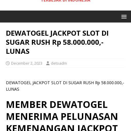
DEWATOGEL JACKPOT SLOT DI
SUGAR RUSH Rp 58.000.000,-
LUNAS
December 2, 2023
detoadm
DEWATOGEL JACKPOT SLOT DI SUGAR RUSH Rp 58.000.000,-
LUNAS
MEMBER DEWATOGEL
MENERIMA PELUNASAN
KEMENANGAN JACKPOT