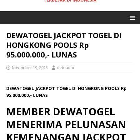
DEWATOGEL JACKPOT TOGEL DI
HONGKONG POOLS Rp
95.000.000,- LUNAS
November 19, 2023
detoadm
DEWATOGEL JACKPOT TOGEL DI HONGKONG POOLS Rp
95.000.000,- LUNAS
MEMBER DEWATOGEL
MENERIMA PELUNASAN
KEMENANGAN JACKPOT