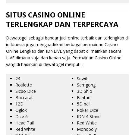
SITUS CASINO ONLINE
TERLENGKAP DAN TERPERCAYA
Dewatogel sebagai bandar judi online terbaik dan terlengkap di
indonesia juga menghadirkan berbagai permainan Casino
Online Lengkap dari IDNLIVE yang dapat di mainkan secara
LIVE dimana saja dan kapan saja. Permainan Casino Online
yang di hadirkan di dewatogel meliputi :
24
Suwit
Roulette
Samgong
Sicbo Dice
3D Shio
Baccarat
Fantan
12D
5D ball
Oglok
Poker Dice
Dice 6
IDN 4 Stand
Head Tail
Red White
Red White
Monopoly