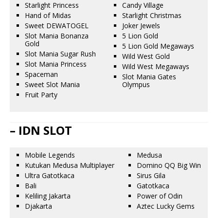
Starlight Princess
Candy Village
Hand of Midas
Starlight Christmas
Sweet DEWATOGEL
Joker Jewels
Slot Mania Bonanza
5 Lion Gold
Gold
5 Lion Gold Megaways
Slot Mania Sugar Rush
Wild West Gold
Slot Mania Princess
Wild West Megaways
Spaceman
Slot Mania Gates
Sweet Slot Mania
Olympus
Fruit Party
– IDN SLOT
Mobile Legends
Medusa
Kutukan Medusa Multiplayer
Domino QQ Big Win
Ultra Gatotkaca
Sirus Gila
Bali
Gatotkaca
Keliling Jakarta
Power of Odin
Djakarta
Aztec Lucky Gems