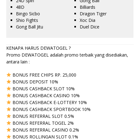
24D Spin
Gong Ball
48D
Billiards
Bingo Sicbo
Dragon Tiger
Shio Fights
Xoc Dia
Gong Ball Jitu
Duel Dice
KENAPA HARUS DEWATOGEL ?
Promo DEWATOGEL adalah promo terbaik yang disediakan,
antara lain :
BONUS FREE CHIPS RP. 25,000
BONUS DEPOSIT 10%
BONUS CASHBACK SLOT 10%
BONUS CASHBACK CASINO 10%
BONUS CASHBACK E-LOTTERY 10%
BONUS CASHBACK SPORTBOOK 10%
BONUS REFERRAL SLOT 0.5%
BONUS REFERRAL TOGEL 2%
BONUS REFERRAL CASINO 0.2%
BONUS ROLLINGAN SLOT 0.1%