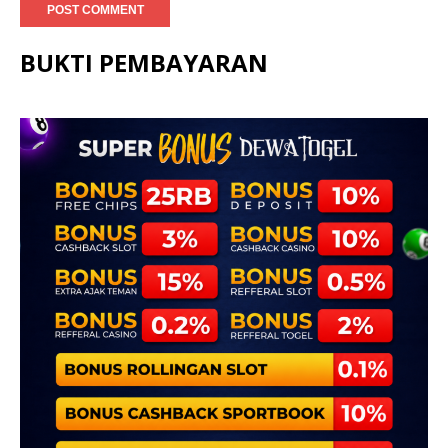
BUKTI PEMBAYARAN