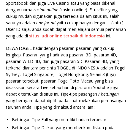
Sportsbook dan juga Live Casino atau yang biasa dikenal
dengan nama
casino online
(kasino online). Fitur-fitur yang
cukup mudah digunakan juga tersedia dalam situs ini, salah
satunya adalah
one for all
yaitu cukup hanya dengan 1 (satu )
User ID saja, anda sudah dapat menjelajahi semua permainan
yang ada di
situs judi online terbaik di Indonesia
ini.
DEWATOGEL hadir dengan pasaran-pasaran yang cukup
lengkap. Pasaran yang hadir ada pasaran 3D, pasaran 4D,
pasaran WILD 4D, dan juga pasaran 5D. Pasaran 4D, yang
terkenal diantara pencinta TOGEL di INDONESIA adalah Togel
Sydney, Togel Singapore, Togel Hongkong. Selain 3 (tiga)
pasaran tersebut, pasaran Togel Toto Macau yang bisa
disaksikan secara Live setiap hari di platform Youtube juga
dapat ditemukan di situs ini. Tipe-tipe pasangan /
bettingan
yang beragam dapat dipilih pada saat melakukan pemasangan
taruhan anda. Tipe yang dimaksud antara lain :
Bettingan Tipe Full yang memiliki hadiah terbesar
Bettingan Tipe Diskon yang memberikan diskon pada