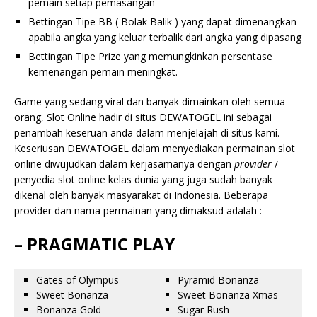
pemain setiap pemasangan
Bettingan Tipe BB ( Bolak Balik ) yang dapat dimenangkan
apabila angka yang keluar terbalik dari angka yang dipasang
Bettingan Tipe Prize yang memungkinkan persentase
kemenangan pemain meningkat.
Game yang sedang viral dan banyak dimainkan oleh semua
orang, Slot Online hadir di situs DEWATOGEL ini sebagai
penambah keseruan anda dalam menjelajah di situs kami.
Keseriusan DEWATOGEL dalam menyediakan permainan slot
online diwujudkan dalam kerjasamanya dengan
provider
/
penyedia slot online kelas dunia yang juga sudah banyak
dikenal oleh banyak masyarakat di Indonesia. Beberapa
provider dan nama permainan yang dimaksud adalah :
– PRAGMATIC PLAY
Gates of Olympus
Pyramid Bonanza
Sweet Bonanza
Sweet Bonanza Xmas
Bonanza Gold
Sugar Rush