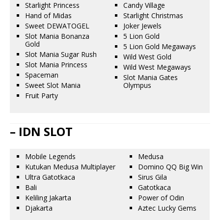
Starlight Princess
Candy Village
Hand of Midas
Starlight Christmas
Sweet DEWATOGEL
Joker Jewels
Slot Mania Bonanza
5 Lion Gold
Gold
5 Lion Gold Megaways
Slot Mania Sugar Rush
Wild West Gold
Slot Mania Princess
Wild West Megaways
Spaceman
Slot Mania Gates
Sweet Slot Mania
Olympus
Fruit Party
– IDN SLOT
Mobile Legends
Medusa
Kutukan Medusa Multiplayer
Domino QQ Big Win
Ultra Gatotkaca
Sirus Gila
Bali
Gatotkaca
Keliling Jakarta
Power of Odin
Djakarta
Aztec Lucky Gems