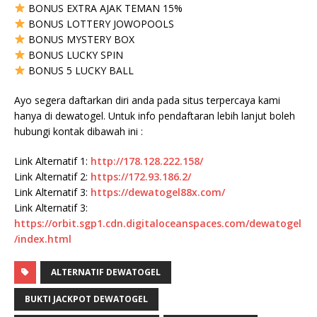
BONUS EXTRA AJAK TEMAN 15%
BONUS LOTTERY JOWOPOOLS
BONUS MYSTERY BOX
BONUS LUCKY SPIN
BONUS 5 LUCKY BALL
Ayo segera daftarkan diri anda pada situs terpercaya kami
hanya di dewatogel. Untuk info pendaftaran lebih lanjut boleh
hubungi kontak dibawah ini :
Link Alternatif 1:
http://178.128.222.158/
Link Alternatif 2:
https://172.93.186.2/
Link Alternatif 3:
https://dewatogel88x.com/
Link Alternatif 3:
https://orbit.sgp1.cdn.digitaloceanspaces.com/dewatogel
/index.html
ALTERNATIF DEWATOGEL
BUKTI JACKPOT DEWATOGEL