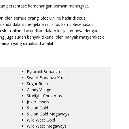
nkan persentase kemenangan pemain meningkat.
 oleh semua orang, Slot Online hadir di situs
nda dalam menjelajah di situs kami. Keseriusan
lot online diwujudkan dalam kerjasamanya dengan
yang juga sudah banyak dikenal oleh banyak masyarakat di
mainan yang dimaksud adalah :
Pyramid Bonanza
Sweet Bonanza Xmas
Sugar Rush
Candy Village
Starlight Christmas
Joker Jewels
5 Lion Gold
5 Lion Gold Megaways
Wild West Gold
Wild West Megaways