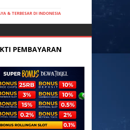
YA & TERBESAR DI INDONESIA
KTI PEMBAYARAN