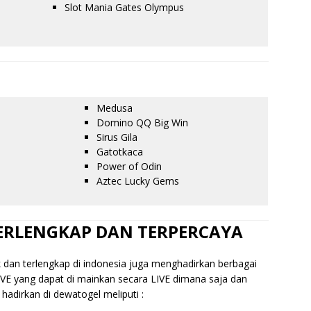
Slot Mania Gates Olympus
Medusa
Domino QQ Big Win
Sirus Gila
Gatotkaca
Power of Odin
Aztec Lucky Gems
TERLENGKAP DAN TERPERCAYA
k dan terlengkap di indonesia juga menghadirkan berbagai
VE yang dapat di mainkan secara LIVE dimana saja dan
hadirkan di dewatogel meliputi :