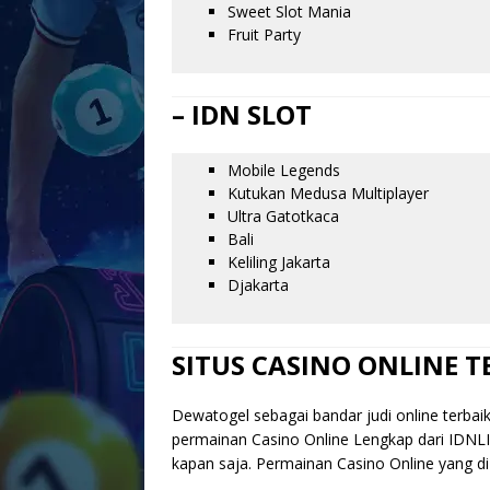
Sweet Slot Mania
Fruit Party
– IDN SLOT
Mobile Legends
Kutukan Medusa Multiplayer
Ultra Gatotkaca
Bali
Keliling Jakarta
Djakarta
SITUS CASINO ONLINE 
Dewatogel sebagai bandar judi online terbai
permainan Casino Online Lengkap dari IDNLI
kapan saja. Permainan Casino Online yang di 