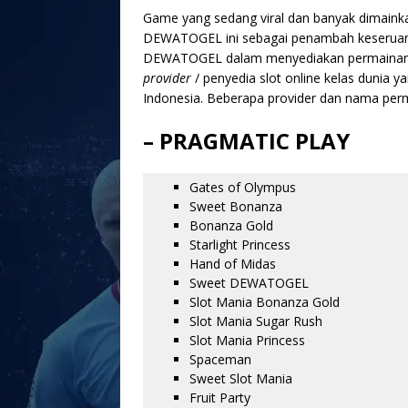
Game yang sedang viral dan banyak dimainkan
DEWATOGEL ini sebagai penambah keseruan a
DEWATOGEL dalam menyediakan permainan s
provider
/ penyedia slot online kelas dunia 
Indonesia. Beberapa provider dan nama per
– PRAGMATIC PLAY
Gates of Olympus
Sweet Bonanza
Bonanza Gold
Starlight Princess
Hand of Midas
Sweet DEWATOGEL
Slot Mania Bonanza Gold
Slot Mania Sugar Rush
Slot Mania Princess
Spaceman
Sweet Slot Mania
Fruit Party