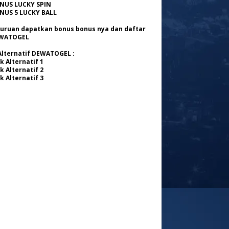
NUS LUCKY SPIN
NUS 5 LUCKY BALL
uruan dapatkan bonus bonus nya dan daftar
EWATOGEL
Alternatif
DEWATOGEL
:
k Alternatif 1
k Alternatif 2
k Alternatif 3