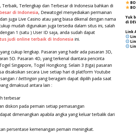
BO
, Terbaik, Terlengkap dan Terbesar di Indonesia bahkan di
BO
rbesar di Indonesia
, Dewatogel menyediakan permainan
Yuk b
k dan juga Live Casino atau yang biasa dikenal dengan nama
di D
g cukup mudah digunakan juga tersedia dalam situs ini, salah
Link 
dengan 1 (satu ) User ID saja, anda sudah dapat
Lin
itus judi online terbaik di Indonesia
ini.
Lin
Lin
ang cukup lengkap. Pasaran yang hadir ada pasaran 3D,
ran 5D. Pasaran 4D, yang terkenal diantara pencinta
gel Singapore, Togel Hongkong. Selain 3 (tiga) pasaran
a disaksikan secara Live setiap hari di platform Youtube
pasangan /
bettingan
yang beragam dapat dipilih pada saat
ng dimaksud antara lain :
ah terbesar
an diskon pada pemain setiap pemasangan
 dapat dimenangkan apabila angka yang keluar terbalik dari
nkan persentase kemenangan pemain meningkat.