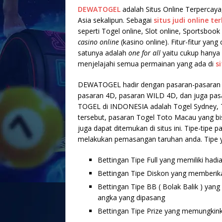
DEWATOGEL
adalah Situs Online Terpercaya
Asia sekalipun. Sebagai
situs judi online te
seperti Togel online, Slot online, Sportsboo
casino online
(kasino online). Fitur-fitur yan
satunya adalah
one for all
yaitu cukup hanya 
menjelajahi semua permainan yang ada di
s
DEWATOGEL hadir dengan pasaran-pasaran y
pasaran 4D, pasaran WILD 4D, dan juga pasa
TOGEL di INDONESIA adalah Togel Sydney, To
tersebut, pasaran Togel Toto Macau yang bis
juga dapat ditemukan di situs ini. Tipe-tipe 
melakukan pemasangan taruhan anda. Tipe ya
Bettingan Tipe Full yang memiliki hadi
Bettingan Tipe Diskon yang memberik
Bettingan Tipe BB ( Bolak Balik ) yang
angka yang dipasang
Bettingan Tipe Prize yang memungki