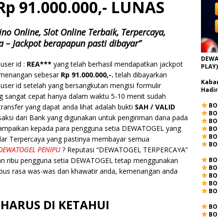
Rp 91.000.000,- LUNAS
no Online, Slot Online Terbaik, Terpercaya,
a – Jackpot berapapun pasti dibayar”
DEWA
ser id :
REA***
yang telah berhasil mendapatkan jackpot
PLAY)
emenangan sebesar
Rp 91.000.000,-.
telah dibayarkan
Kaba
ser id setelah yang bersangkutan mengisi formulir
Hadi
ng sangat cepat hanya dalam waktu 5-10 menit sudah
BON
transfer yang dapat anda lihat adalah bukti
SAH / VALID
BO
nsaksi dari Bank yang digunakan untuk pengiriman dana pada
BO
mi sampaikan kepada para pengguna setia DEWATOGEL yang
BO
BO
ndar Terpercaya yang pastinya membayar semua
BO
DEWATOGEL PENIPU
? Reputasi “DEWATOGEL TERPERCAYA”
usan ribu pengguna setia DEWATOGEL tetap menggunakan
BO
BO
. Hapus rasa was-was dan khawatir anda, kemenangan anda
BO
BO
BO
HARUS DI KETAHUI
BO
BO