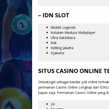
– IDN SLOT
Mobile Legends
Kutukan Medusa Multiplayer
Ultra Gatotkaca
Bali
Keliling Jakarta
Djakarta
SITUS CASINO ONLINE 
Dewatogel sebagai bandar judi online terbai
permainan Casino Online Lengkap dari IDNLI
kapan saja. Permainan Casino Online yang di 
24