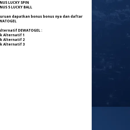
NUS LUCKY SPIN
NUS 5 LUCKY BALL
uruan dapatkan bonus bonus nya dan daftar
EWATOGEL
Alternatif
DEWATOGEL
:
k Alternatif 1
k Alternatif 2
k Alternatif 3