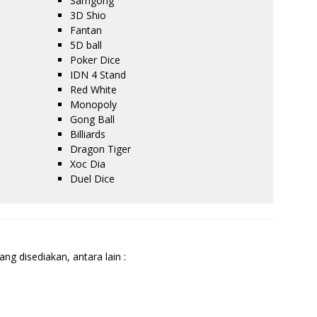
Samgong
3D Shio
Fantan
5D ball
Poker Dice
IDN 4 Stand
Red White
Monopoly
Gong Ball
Billiards
Dragon Tiger
Xoc Dia
Duel Dice
 disediakan, antara lain :