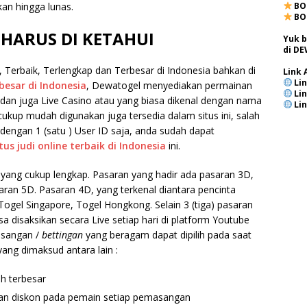
an hingga lunas.
BO
BO
HARUS DI KETAHUI
Yuk b
di D
, Terbaik, Terlengkap dan Terbesar di Indonesia bahkan di
Link 
Lin
rbesar di Indonesia
, Dewatogel menyediakan permainan
Lin
k dan juga Live Casino atau yang biasa dikenal dengan nama
Lin
g cukup mudah digunakan juga tersedia dalam situs ini, salah
dengan 1 (satu ) User ID saja, anda sudah dapat
itus judi online terbaik di Indonesia
ini.
ang cukup lengkap. Pasaran yang hadir ada pasaran 3D,
ran 5D. Pasaran 4D, yang terkenal diantara pencinta
gel Singapore, Togel Hongkong. Selain 3 (tiga) pasaran
a disaksikan secara Live setiap hari di platform Youtube
pasangan /
bettingan
yang beragam dapat dipilih pada saat
ng dimaksud antara lain :
ah terbesar
an diskon pada pemain setiap pemasangan