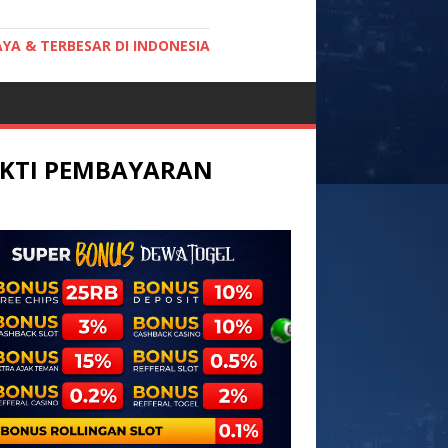
YA & TERBESAR DI INDONESIA
KTI PEMBAYARAN