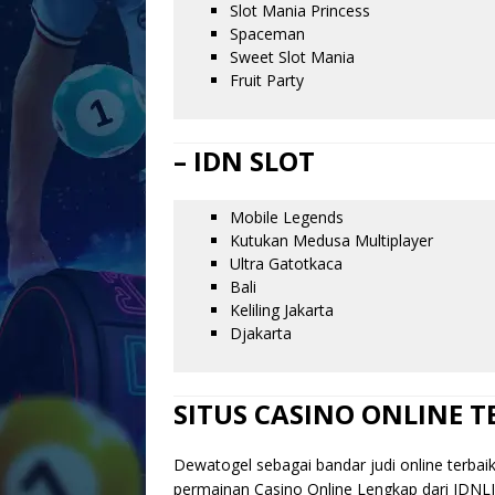
Slot Mania Princess
Spaceman
Sweet Slot Mania
Fruit Party
– IDN SLOT
Mobile Legends
Kutukan Medusa Multiplayer
Ultra Gatotkaca
Bali
Keliling Jakarta
Djakarta
SITUS CASINO ONLINE 
Dewatogel sebagai bandar judi online terbai
permainan Casino Online Lengkap dari IDNLI