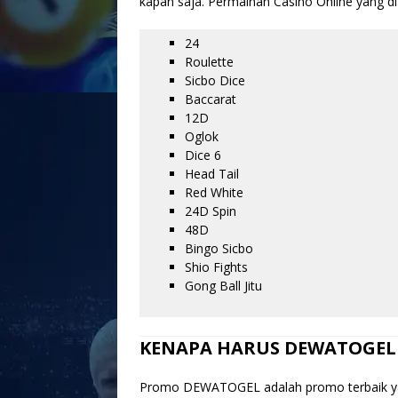
kapan saja. Permainan Casino Online yang di 
24
Roulette
Sicbo Dice
Baccarat
12D
Oglok
Dice 6
Head Tail
Red White
24D Spin
48D
Bingo Sicbo
Shio Fights
Gong Ball Jitu
KENAPA HARUS DEWATOGEL
Promo DEWATOGEL adalah promo terbaik yang