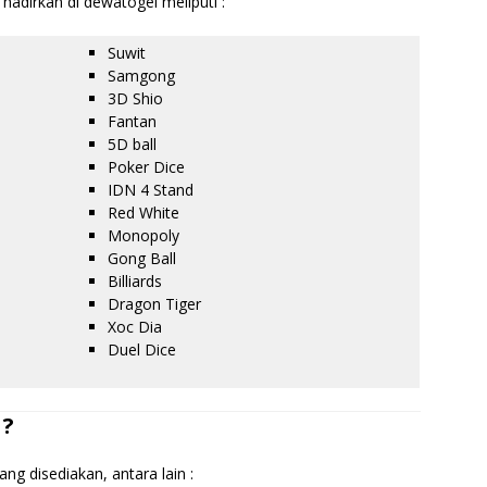
hadirkan di dewatogel meliputi :
Suwit
Samgong
3D Shio
Fantan
5D ball
Poker Dice
IDN 4 Stand
Red White
Monopoly
Gong Ball
Billiards
Dragon Tiger
Xoc Dia
Duel Dice
 ?
 disediakan, antara lain :