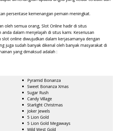
nkan persentase kemenangan pemain meningkat.
 oleh semua orang, Slot Online hadir di situs
nda dalam menjelajah di situs kami. Keseriusan
lot online diwujudkan dalam kerjasamanya dengan
yang juga sudah banyak dikenal oleh banyak masyarakat di
mainan yang dimaksud adalah :
Pyramid Bonanza
Sweet Bonanza Xmas
Sugar Rush
Candy Village
Starlight Christmas
Joker Jewels
5 Lion Gold
5 Lion Gold Megaways
Wild West Gold