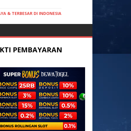
YA & TERBESAR DI INDONESIA
KTI PEMBAYARAN