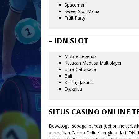
Spaceman
Sweet Slot Mania
Fruit Party
– IDN SLOT
Mobile Legends
Kutukan Medusa Multiplayer
Ultra Gatotkaca
Bali
Keliling Jakarta
Djakarta
SITUS CASINO ONLINE 
Dewatogel sebagai bandar judi online terbai
permainan Casino Online Lengkap dari IDNLI