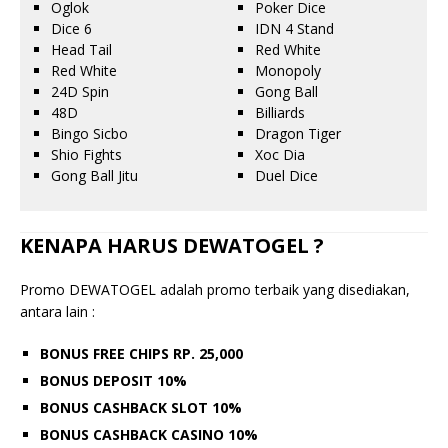
Oglok
Poker Dice
Dice 6
IDN 4 Stand
Head Tail
Red White
Red White
Monopoly
24D Spin
Gong Ball
48D
Billiards
Bingo Sicbo
Dragon Tiger
Shio Fights
Xoc Dia
Gong Ball Jitu
Duel Dice
KENAPA HARUS DEWATOGEL ?
Promo DEWATOGEL adalah promo terbaik yang disediakan,
antara lain :
BONUS FREE CHIPS RP. 25,000
BONUS DEPOSIT 10%
BONUS CASHBACK SLOT 10%
BONUS CASHBACK CASINO 10%