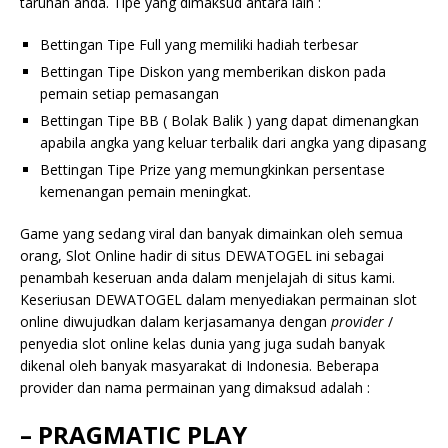
taruhan anda. Tipe yang dimaksud antara lain :
Bettingan Tipe Full yang memiliki hadiah terbesar
Bettingan Tipe Diskon yang memberikan diskon pada
pemain setiap pemasangan
Bettingan Tipe BB ( Bolak Balik ) yang dapat dimenangkan
apabila angka yang keluar terbalik dari angka yang dipasang
Bettingan Tipe Prize yang memungkinkan persentase
kemenangan pemain meningkat.
Game yang sedang viral dan banyak dimainkan oleh semua
orang, Slot Online hadir di situs DEWATOGEL ini sebagai
penambah keseruan anda dalam menjelajah di situs kami.
Keseriusan DEWATOGEL dalam menyediakan permainan slot
online diwujudkan dalam kerjasamanya dengan
provider
/
penyedia slot online kelas dunia yang juga sudah banyak
dikenal oleh banyak masyarakat di Indonesia. Beberapa
provider dan nama permainan yang dimaksud adalah :
– PRAGMATIC PLAY