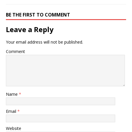
BE THE FIRST TO COMMENT
Leave a Reply
Your email address will not be published.
Comment
Name
*
Email
*
Website