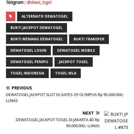
Telegram :
@dewa_togel
ALTERNATIF DEWATOGEL
BUKTI JACKPOT DEWATOGEL
BUKTI MENANG DEWATOGEL
BUKTI TRANSFER
DEWATOGEL LOGIN
DEWATOGEL MOBILE
DEWATOGEL PENIPU
JACKPOT TOGEL
TOGEL INDONESIA
TOGEL WLA
PREVIOUS
DEWATOGEL JACKPOT SLOT DI GATES OF OLYMPUS Rp 95.000.000,-
LUNAS
NEXT
DEWATOGEL JACKPOT TOGEL DI JAKARTA 4D Rp
90.000.000,- LUNAS