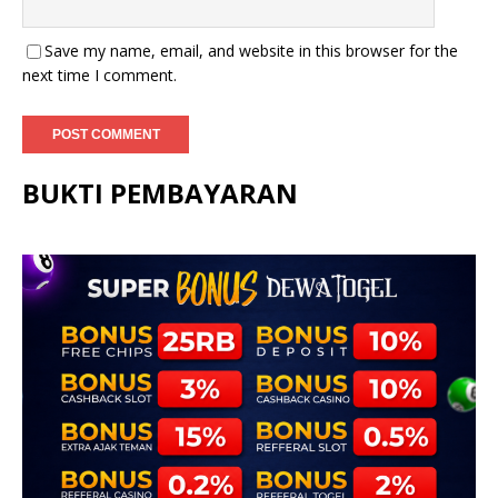
Save my name, email, and website in this browser for the
next time I comment.
BUKTI PEMBAYARAN