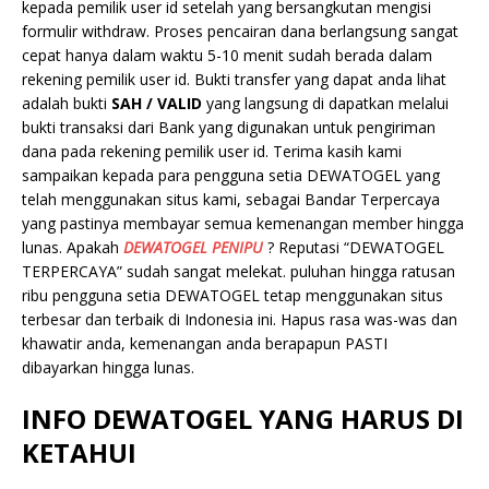
kepada pemilik user id setelah yang bersangkutan mengisi
formulir withdraw. Proses pencairan dana berlangsung sangat
cepat hanya dalam waktu 5-10 menit sudah berada dalam
rekening pemilik user id. Bukti transfer yang dapat anda lihat
adalah bukti
SAH / VALID
yang langsung di dapatkan melalui
bukti transaksi dari Bank yang digunakan untuk pengiriman
dana pada rekening pemilik user id. Terima kasih kami
sampaikan kepada para pengguna setia DEWATOGEL yang
telah menggunakan situs kami, sebagai Bandar Terpercaya
yang pastinya membayar semua kemenangan member hingga
lunas. Apakah
DEWATOGEL PENIPU
? Reputasi “DEWATOGEL
TERPERCAYA” sudah sangat melekat. puluhan hingga ratusan
ribu pengguna setia DEWATOGEL tetap menggunakan situs
terbesar dan terbaik di Indonesia ini. Hapus rasa was-was dan
khawatir anda, kemenangan anda berapapun PASTI
dibayarkan hingga lunas.
INFO DEWATOGEL YANG HARUS DI
KETAHUI