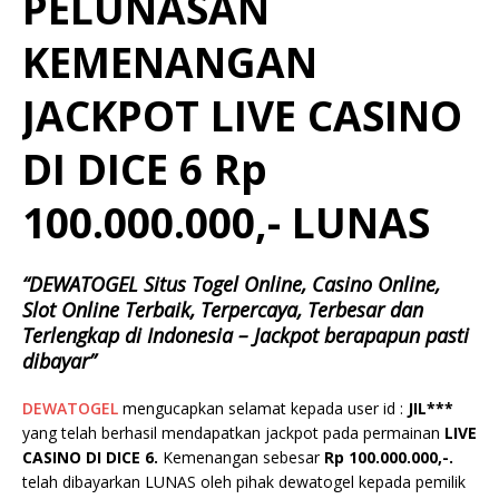
PELUNASAN
KEMENANGAN
JACKPOT LIVE CASINO
DI DICE 6 Rp
100.000.000,- LUNAS
“DEWATOGEL Situs Togel Online, Casino Online,
Slot Online Terbaik, Terpercaya, Terbesar dan
Terlengkap di Indonesia – Jackpot berapapun pasti
dibayar”
DEWATOGEL
mengucapkan selamat kepada user id :
JIL***
yang telah berhasil mendapatkan jackpot pada permainan
LIVE
CASINO DI DICE 6.
Kemenangan sebesar
Rp
100.000.000
,-.
telah dibayarkan LUNAS oleh pihak dewatogel kepada pemilik