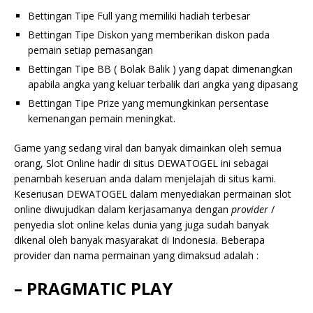
Bettingan Tipe Full yang memiliki hadiah terbesar
Bettingan Tipe Diskon yang memberikan diskon pada
pemain setiap pemasangan
Bettingan Tipe BB ( Bolak Balik ) yang dapat dimenangkan
apabila angka yang keluar terbalik dari angka yang dipasang
Bettingan Tipe Prize yang memungkinkan persentase
kemenangan pemain meningkat.
Game yang sedang viral dan banyak dimainkan oleh semua
orang, Slot Online hadir di situs DEWATOGEL ini sebagai
penambah keseruan anda dalam menjelajah di situs kami.
Keseriusan DEWATOGEL dalam menyediakan permainan slot
online diwujudkan dalam kerjasamanya dengan
provider
/
penyedia slot online kelas dunia yang juga sudah banyak
dikenal oleh banyak masyarakat di Indonesia. Beberapa
provider dan nama permainan yang dimaksud adalah :
– PRAGMATIC PLAY