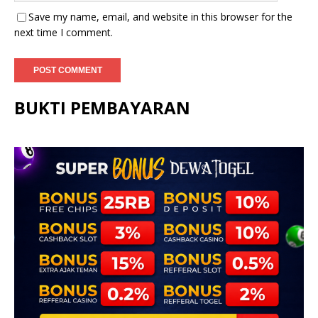
Save my name, email, and website in this browser for the
next time I comment.
BUKTI PEMBAYARAN