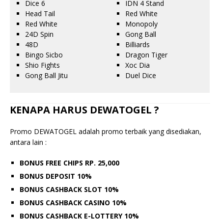
Dice 6
IDN 4 Stand
Head Tail
Red White
Red White
Monopoly
24D Spin
Gong Ball
48D
Billiards
Bingo Sicbo
Dragon Tiger
Shio Fights
Xoc Dia
Gong Ball Jitu
Duel Dice
KENAPA HARUS DEWATOGEL ?
Promo DEWATOGEL adalah promo terbaik yang disediakan,
antara lain :
BONUS FREE CHIPS RP. 25,000
BONUS DEPOSIT 10%
BONUS CASHBACK SLOT 10%
BONUS CASHBACK CASINO 10%
BONUS CASHBACK E-LOTTERY 10%