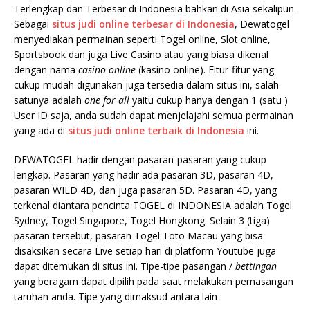
Terlengkap dan Terbesar di Indonesia bahkan di Asia sekalipun.
Sebagai
situs judi online terbesar di Indonesia
, Dewatogel
menyediakan permainan seperti Togel online, Slot online,
Sportsbook dan juga Live Casino atau yang biasa dikenal
dengan nama
casino online
(kasino online). Fitur-fitur yang
cukup mudah digunakan juga tersedia dalam situs ini, salah
satunya adalah
one for all
yaitu cukup hanya dengan 1 (satu )
User ID saja, anda sudah dapat menjelajahi semua permainan
yang ada di
situs judi online terbaik di Indonesia
ini.
DEWATOGEL hadir dengan pasaran-pasaran yang cukup
lengkap. Pasaran yang hadir ada pasaran 3D, pasaran 4D,
pasaran WILD 4D, dan juga pasaran 5D. Pasaran 4D, yang
terkenal diantara pencinta TOGEL di INDONESIA adalah Togel
Sydney, Togel Singapore, Togel Hongkong. Selain 3 (tiga)
pasaran tersebut, pasaran Togel Toto Macau yang bisa
disaksikan secara Live setiap hari di platform Youtube juga
dapat ditemukan di situs ini. Tipe-tipe pasangan /
bettingan
yang beragam dapat dipilih pada saat melakukan pemasangan
taruhan anda. Tipe yang dimaksud antara lain :