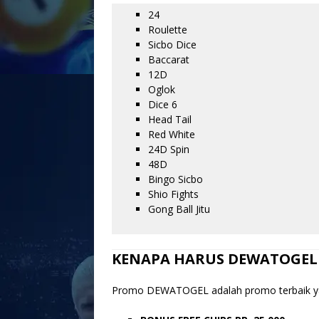
24
Roulette
Sicbo Dice
Baccarat
12D
Oglok
Dice 6
Head Tail
Red White
24D Spin
48D
Bingo Sicbo
Shio Fights
Gong Ball Jitu
KENAPA HARUS DEWATOGEL
Promo DEWATOGEL adalah promo terbaik yang