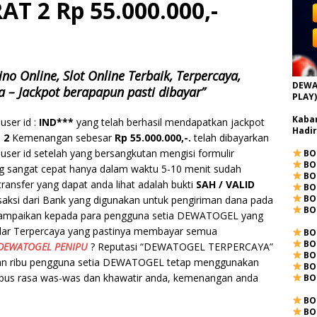
T 2 Rp 55.000.000,-
no Online, Slot Online Terbaik, Terpercaya,
DEWA
a – Jackpot berapapun pasti dibayar”
PLAY)
Kaba
ser id :
IND***
yang telah berhasil mendapatkan jackpot
Hadi
T 2
Kemenangan sebesar
Rp
55.000.000
,-.
telah dibayarkan
ser id setelah yang bersangkutan mengisi formulir
BON
BO
ng sangat cepat hanya dalam waktu 5-10 menit sudah
BO
transfer yang dapat anda lihat adalah bukti
SAH / VALID
BO
BO
nsaksi dari Bank yang digunakan untuk pengiriman dana pada
BO
mi sampaikan kepada para pengguna setia DEWATOGEL yang
ndar Terpercaya yang pastinya membayar semua
BO
BO
DEWATOGEL PENIPU
? Reputasi “DEWATOGEL TERPERCAYA”
BO
usan ribu pengguna setia DEWATOGEL tetap menggunakan
BO
. Hapus rasa was-was dan khawatir anda, kemenangan anda
BO
BO
BO