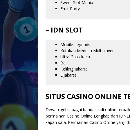
Sweet Slot Mania
Fruit Party
– IDN SLOT
Mobile Legends
Kutukan Medusa Multiplayer
Ultra Gatotkaca
Bali
Keliling Jakarta
Djakarta
SITUS CASINO ONLINE 
Dewatogel sebagai bandar judi online terbai
permainan Casino Online Lengkap dari IDNLI
kapan saja. Permainan Casino Online yang di 