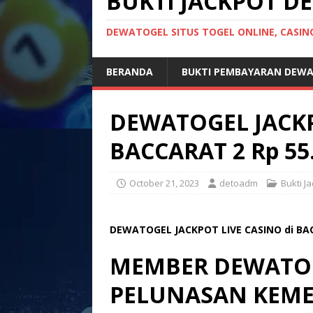
BUKTI JACKPOT D
DEWATOGEL SITUS TOGEL ONLINE, CASINO
BERANDA
BUKTI PEMBAYARAN DEW
DEWATOGEL JACKP
BACCARAT 2 Rp 55
October 21, 2023
detoadm
Bukti 
DEWATOGEL JACKPOT LIVE CASINO di B
MEMBER DEWATO
PELUNASAN KEME