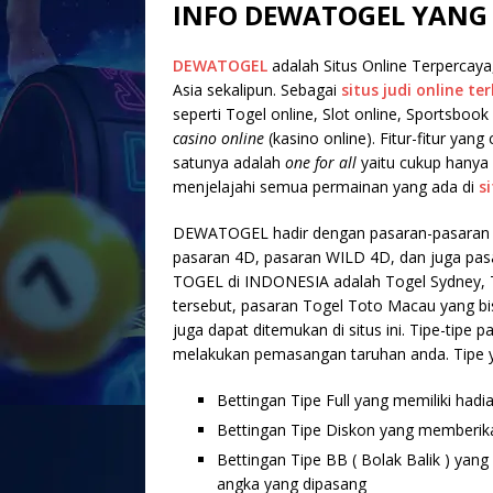
INFO DEWATOGEL YANG 
DEWATOGE
L
adalah Situs Online Terpercaya
Asia sekalipun. Sebagai
situs judi online te
seperti Togel online, Slot online, Sportsboo
casino online
(kasino online). Fitur-fitur yan
satunya adalah
one for all
yaitu cukup hanya 
menjelajahi semua permainan yang ada di
s
DEWATOGEL hadir dengan pasaran-pasaran y
pasaran 4D, pasaran WILD 4D, dan juga pasa
TOGEL di INDONESIA adalah Togel Sydney, To
tersebut, pasaran Togel Toto Macau yang bis
juga dapat ditemukan di situs ini. Tipe-tipe 
melakukan pemasangan taruhan anda. Tipe ya
Bettingan Tipe Full yang memiliki hadi
Bettingan Tipe Diskon yang memberik
Bettingan Tipe BB ( Bolak Balik ) yang
angka yang dipasang