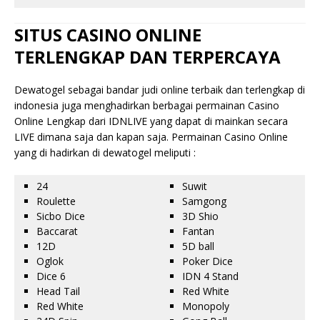
SITUS CASINO ONLINE
TERLENGKAP DAN TERPERCAYA
Dewatogel sebagai bandar judi online terbaik dan terlengkap di
indonesia juga menghadirkan berbagai permainan Casino
Online Lengkap dari IDNLIVE yang dapat di mainkan secara
LIVE dimana saja dan kapan saja. Permainan Casino Online
yang di hadirkan di dewatogel meliputi :
24
Suwit
Roulette
Samgong
Sicbo Dice
3D Shio
Baccarat
Fantan
12D
5D ball
Oglok
Poker Dice
Dice 6
IDN 4 Stand
Head Tail
Red White
Red White
Monopoly