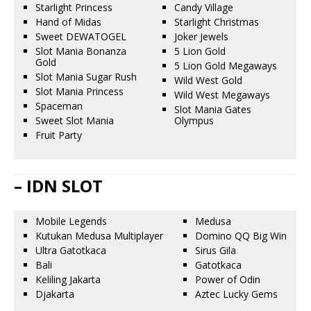
Starlight Princess
Candy Village
Hand of Midas
Starlight Christmas
Sweet DEWATOGEL
Joker Jewels
Slot Mania Bonanza
5 Lion Gold
Gold
5 Lion Gold Megaways
Slot Mania Sugar Rush
Wild West Gold
Slot Mania Princess
Wild West Megaways
Spaceman
Slot Mania Gates
Sweet Slot Mania
Olympus
Fruit Party
– IDN SLOT
Mobile Legends
Medusa
Kutukan Medusa Multiplayer
Domino QQ Big Win
Ultra Gatotkaca
Sirus Gila
Bali
Gatotkaca
Keliling Jakarta
Power of Odin
Djakarta
Aztec Lucky Gems