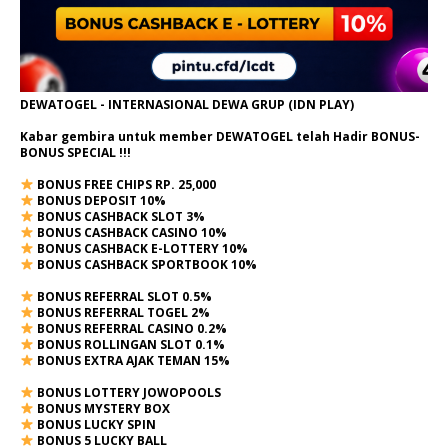
DEWATOGEL - INTERNASIONAL DEWA GRUP (IDN PLAY)
Kabar gembira untuk member DEWATOGEL telah Hadir
BONUS-
BONUS SPECIAL
!!!
BONUS FREE CHIPS RP. 25,000
BONUS DEPOSIT 10%
BONUS CASHBACK SLOT 3%
BONUS CASHBACK CASINO 10%
BONUS CASHBACK E-LOTTERY 10%
BONUS CASHBACK SPORTBOOK 10%
BONUS REFERRAL SLOT 0.5%
BONUS REFERRAL TOGEL 2%
BONUS REFERRAL CASINO 0.2%
BONUS ROLLINGAN SLOT 0.1%
BONUS EXTRA AJAK TEMAN 15%
BONUS LOTTERY JOWOPOOLS
BONUS MYSTERY BOX
BONUS LUCKY SPIN
BONUS 5 LUCKY BALL