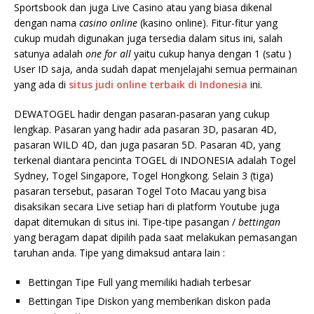
Sportsbook dan juga Live Casino atau yang biasa dikenal
dengan nama
casino online
(kasino online). Fitur-fitur yang
cukup mudah digunakan juga tersedia dalam situs ini, salah
satunya adalah
one for all
yaitu cukup hanya dengan 1 (satu )
User ID saja, anda sudah dapat menjelajahi semua permainan
yang ada di
situs judi online terbaik di Indonesia
ini.
DEWATOGEL hadir dengan pasaran-pasaran yang cukup
lengkap. Pasaran yang hadir ada pasaran 3D, pasaran 4D,
pasaran WILD 4D, dan juga pasaran 5D. Pasaran 4D, yang
terkenal diantara pencinta TOGEL di INDONESIA adalah Togel
Sydney, Togel Singapore, Togel Hongkong. Selain 3 (tiga)
pasaran tersebut, pasaran Togel Toto Macau yang bisa
disaksikan secara Live setiap hari di platform Youtube juga
dapat ditemukan di situs ini. Tipe-tipe pasangan /
bettingan
yang beragam dapat dipilih pada saat melakukan pemasangan
taruhan anda. Tipe yang dimaksud antara lain :
Bettingan Tipe Full yang memiliki hadiah terbesar
Bettingan Tipe Diskon yang memberikan diskon pada