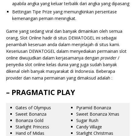
apabila angka yang keluar terbalik dari angka yang dipasang
Bettingan Tipe Prize yang memungkinkan persentase
kemenangan pemain meningkat.
Game yang sedang viral dan banyak dimainkan oleh semua
orang, Slot Online hadir di situs DEWATOGEL ini sebagai
penambah keseruan anda dalam menjelajah di situs kami.
Keseriusan DEWATOGEL dalam menyediakan permainan slot
online diwujudkan dalam kerjasamanya dengan
provider
/
penyedia slot online kelas dunia yang juga sudah banyak
dikenal oleh banyak masyarakat di Indonesia. Beberapa
provider dan nama permainan yang dimaksud adalah :
– PRAGMATIC PLAY
Gates of Olympus
Pyramid Bonanza
Sweet Bonanza
Sweet Bonanza Xmas
Bonanza Gold
Sugar Rush
Starlight Princess
Candy Village
Hand of Midas
Starlight Christmas