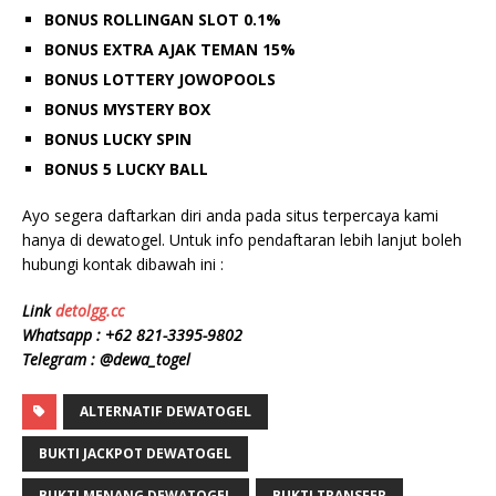
BONUS ROLLINGAN SLOT 0.1%
BONUS EXTRA AJAK TEMAN 15%
BONUS LOTTERY JOWOPOOLS
BONUS MYSTERY BOX
BONUS LUCKY SPIN
BONUS 5 LUCKY BALL
Ayo segera daftarkan diri anda pada situs terpercaya kami
hanya di dewatogel. Untuk info pendaftaran lebih lanjut boleh
hubungi kontak dibawah ini :
Link
detolgg.cc
Whatsapp :
+62 8
21-3395-9802
Telegram : @dewa_togel
ALTERNATIF DEWATOGEL
BUKTI JACKPOT DEWATOGEL
BUKTI MENANG DEWATOGEL
BUKTI TRANSFER