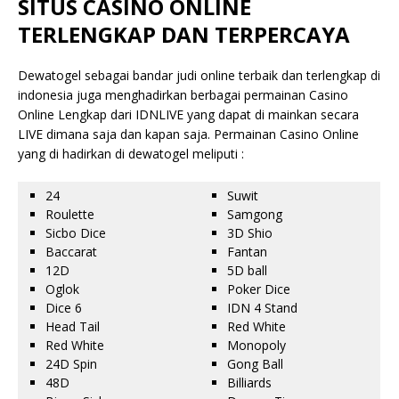
SITUS CASINO ONLINE
TERLENGKAP DAN TERPERCAYA
Dewatogel sebagai bandar judi online terbaik dan terlengkap di
indonesia juga menghadirkan berbagai permainan Casino
Online Lengkap dari IDNLIVE yang dapat di mainkan secara
LIVE dimana saja dan kapan saja. Permainan Casino Online
yang di hadirkan di dewatogel meliputi :
24
Suwit
Roulette
Samgong
Sicbo Dice
3D Shio
Baccarat
Fantan
12D
5D ball
Oglok
Poker Dice
Dice 6
IDN 4 Stand
Head Tail
Red White
Red White
Monopoly
24D Spin
Gong Ball
48D
Billiards