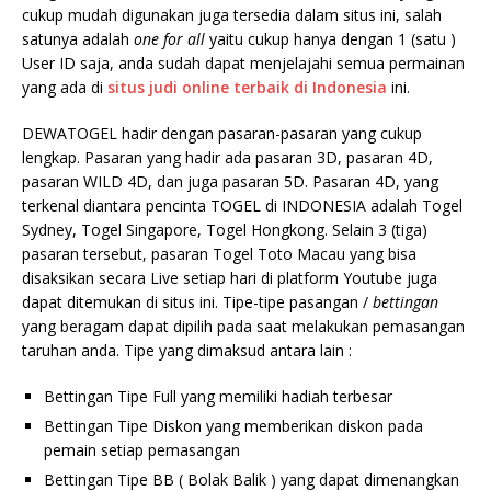
cukup mudah digunakan juga tersedia dalam situs ini, salah
satunya adalah
one for all
yaitu cukup hanya dengan 1 (satu )
User ID saja, anda sudah dapat menjelajahi semua permainan
yang ada di
situs judi online terbaik di Indonesia
ini.
DEWATOGEL hadir dengan pasaran-pasaran yang cukup
lengkap. Pasaran yang hadir ada pasaran 3D, pasaran 4D,
pasaran WILD 4D, dan juga pasaran 5D. Pasaran 4D, yang
terkenal diantara pencinta TOGEL di INDONESIA adalah Togel
Sydney, Togel Singapore, Togel Hongkong. Selain 3 (tiga)
pasaran tersebut, pasaran Togel Toto Macau yang bisa
disaksikan secara Live setiap hari di platform Youtube juga
dapat ditemukan di situs ini. Tipe-tipe pasangan /
bettingan
yang beragam dapat dipilih pada saat melakukan pemasangan
taruhan anda. Tipe yang dimaksud antara lain :
Bettingan Tipe Full yang memiliki hadiah terbesar
Bettingan Tipe Diskon yang memberikan diskon pada
pemain setiap pemasangan
Bettingan Tipe BB ( Bolak Balik ) yang dapat dimenangkan