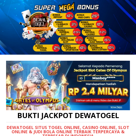
BUKTI JACKPOT DEWATOGEL
DEWATOGEL SITUS TOGEL ONLINE, CASINO ONLINE, SLOT
ONLINE & JUDI BOLA ONLINE TERBAIK TERPERCAYA &
TERBESAR DI INDONESIA