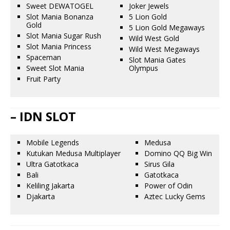
Sweet DEWATOGEL
Joker Jewels
Slot Mania Bonanza
5 Lion Gold
Gold
5 Lion Gold Megaways
Slot Mania Sugar Rush
Wild West Gold
Slot Mania Princess
Wild West Megaways
Spaceman
Slot Mania Gates
Sweet Slot Mania
Olympus
Fruit Party
– IDN SLOT
Mobile Legends
Medusa
Kutukan Medusa Multiplayer
Domino QQ Big Win
Ultra Gatotkaca
Sirus Gila
Bali
Gatotkaca
Keliling Jakarta
Power of Odin
Djakarta
Aztec Lucky Gems