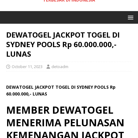
DEWATOGEL JACKPOT TOGEL DI
SYDNEY POOLS Rp 60.000.000,-
LUNAS
October 11, 2023
detoadm
DEWATOGEL JACKPOT TOGEL DI SYDNEY POOLS Rp
60.000.000,- LUNAS
MEMBER DEWATOGEL
MENERIMA PELUNASAN
KEMENANGAN JACKPOT