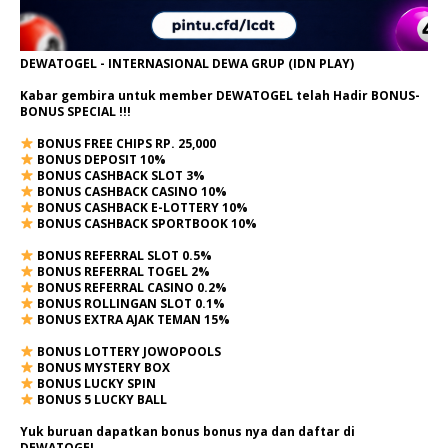
DEWATOGEL - INTERNASIONAL DEWA GRUP (IDN PLAY)
Kabar gembira untuk member DEWATOGEL telah Hadir
BONUS-
BONUS SPECIAL
!!!
BONUS FREE CHIPS RP. 25,000
BONUS DEPOSIT 10%
BONUS CASHBACK SLOT 3%
BONUS CASHBACK CASINO 10%
BONUS CASHBACK E-LOTTERY 10%
BONUS CASHBACK SPORTBOOK 10%
BONUS REFERRAL SLOT 0.5%
BONUS REFERRAL TOGEL 2%
BONUS REFERRAL CASINO 0.2%
BONUS ROLLINGAN SLOT 0.1%
BONUS EXTRA AJAK TEMAN 15%
BONUS LOTTERY JOWOPOOLS
BONUS MYSTERY BOX
BONUS LUCKY SPIN
BONUS 5 LUCKY BALL
Yuk buruan dapatkan bonus bonus nya dan daftar di
DEWATOGEL