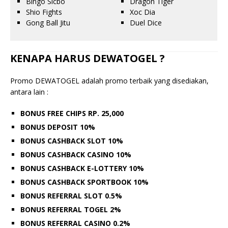
Bingo Sicbo
Dragon Tiger
Shio Fights
Xoc Dia
Gong Ball Jitu
Duel Dice
KENAPA HARUS DEWATOGEL ?
Promo DEWATOGEL adalah promo terbaik yang disediakan,
antara lain :
BONUS FREE CHIPS RP. 25,000
BONUS DEPOSIT 10%
BONUS CASHBACK SLOT 10%
BONUS CASHBACK CASINO 10%
BONUS CASHBACK E-LOTTERY 10%
BONUS CASHBACK SPORTBOOK 10%
BONUS REFERRAL SLOT 0.5%
BONUS REFERRAL TOGEL 2%
BONUS REFERRAL CASINO 0.2%