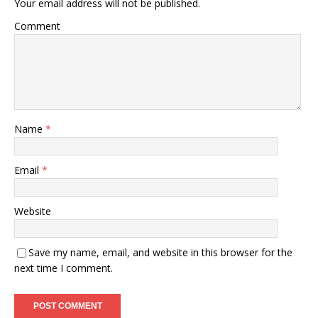
Your email address will not be published.
Comment
Name
*
Email
*
Website
Save my name, email, and website in this browser for the
next time I comment.